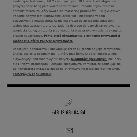
siedzibą w Krakowie (31-871), os. Dywizjonu 303 paw. 1, udostępnione
powyżej dane będą przetwarzane w prawnie uzasadnionym interesie
administratora, za który uważa się marketing produktów i usług własnych.
Podanie danych jest dobrowolne, aczkolwiek niezbędne w celu
otrzymywania newslettera. Każdy ma prawo do zgłoszenia sprzeciwu
wobec przetwarzania, a także żądania dostępu do danych, sprostowania,
usunięcia lub ograniczenia przetwarzania oraz prawo wniesienia skargi do
Pełną treść oświadczenia o ochronie prywatności
organu nadzorczego.
można znaleźć w Polityce prywatności.
Rabat jest jednorazowy i obowiązuje przez 48 godzin od jego otrzymania.
Znajdziesz go w osobnym mailu, który prześlemy Ci po kliknięciu w link
produktów specjalnych
aktywacyjny. Kod rabatowy nie dotyczy
, nie łączy
się z innymi promocjami i akcjami specjalnymi. Pamiętaj, że zapisując się
do newslettera wyrażasz zgodę na otrzymywanie treści marketingowych.
Szczegóły w regulaminie
.
+48 12 681 84 84