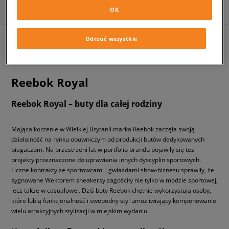
OK
Odrzuć wszystkie
z
1
Reebok Royal
Reebok Royal – buty dla całej rodziny
Mająca korzenie w Wielkiej Brytanii marka Reebok zaczęła swoją
działalność na rynku obuwniczym od produkcji butów dedykowanych
biegaczom. Na przestrzeni lat w portfolio brandu pojawiły się też
projekty przeznaczone do uprawiania innych dyscyplin sportowych.
Liczne kontrakty ze sportowcami i gwiazdami show-biznesu sprawiły, że
sygnowane Wektorem sneakersy zagościły nie tylko w modzie sportowej,
lecz także w casualowej. Dziś buty Reebok chętnie wykorzystują osoby,
które lubią funkcjonalność i swobodny styl umożliwiający komponowanie
wielu atrakcyjnych stylizacji w miejskim wydaniu.