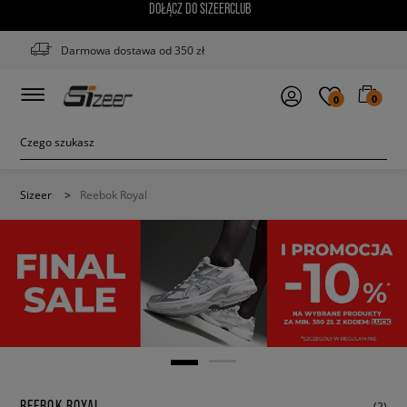
DOŁĄCZ DO SIZEERCLUB
Darmowa dostawa od 350 zł
0
0
Sizeer
>
Reebok Royal
REEBOK ROYAL
(2)