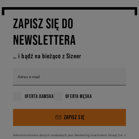
zapięciem na rzepy, dzięki czemu maluch może bez trudu samodzielnie
założyć i zdjąć obuwie. Wybierz model, który przypadnie do gustu Twojej
ZAPISZ SIĘ DO
latorośli oraz zapewni jej maksymalny poziom komfortu i
bezpieczeństwa podczas codziennych spacerów!
NEWSLETTERA
… i bądź na bieżąco z Sizeer
Adres e-mail
OFERTA DAMSKA
OFERTA MĘSKA
ZAPISZ SIĘ
Administratorem danych osobowych jest Marketing Investment Group S.A. z