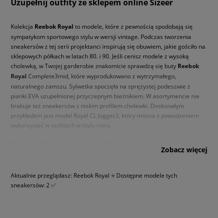
Uzupełnij outfity ze sklepem online Sizeer
Kolekcja
Reebok Royal
to modele, które z pewnością spodobają się
sympatykom sportowego stylu w wersji vintage. Podczas tworzenia
sneakersów z tej serii projektanci inspirują się obuwiem, jakie gościło na
sklepowych półkach w latach 80. i 90. Jeśli cenisz modele z wysoką
cholewką, w Twojej garderobie znakomicie sprawdzą się buty
Reebok
Royal
Complete3mid, które wyprodukowano z wytrzymałego,
naturalnego zamszu. Sylwetka spoczęła na sprężystej podeszwie z
pianki EVA uzupełnionej przyczepnym bieżnikiem. W asortymencie nie
brakuje też sneakersów z niskim profilem cholewki. Doskonałym
przykładem jest model Royal CL Jogger2, który można z powodzeniem
wykorzystać w outfitach w stylu retro.
Reebok Royal – wygoda dla najmłodszych
Zobacz więcej
Sklep internetowy Sizeer ma wiele ciekawych propozycji nie tylko dla
Aktualnie przeglądasz: Reebok Royal ⭐ Dostępne modele tych
dorosłych miłośników streetwearu. W asortymencie znajdziesz również
sneakersów: 2 ✅
projekty dedykowane najmłodszym użytkownikom. Buty dla dzieci z serii
Reebok Royal
charakteryzują się rozwiązaniami stworzonymi, aby
sprostać potrzebom małych klientów. W sneakersach takich jak Prime Alt
standardowy system sznurowania został zastąpiony praktycznym