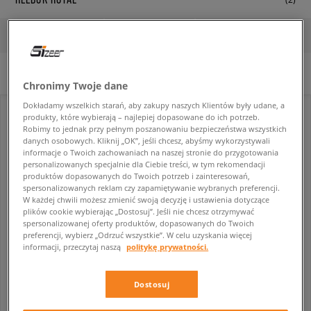
FILTRUJ
SORTUJ
Nie wybrano filtrów.
Chronimy Twoje dane
Dokładamy wszelkich starań, aby zakupy naszych Klientów były udane, a
produkty, które wybierają – najlepiej dopasowane do ich potrzeb.
Robimy to jednak przy pełnym poszanowaniu bezpieczeństwa wszystkich
danych osobowych. Kliknij „OK”, jeśli chcesz, abyśmy wykorzystywali
informacje o Twoich zachowaniach na naszej stronie do przygotowania
personalizowanych specjalnie dla Ciebie treści, w tym rekomendacji
produktów dopasowanych do Twoich potrzeb i zainteresowań,
spersonalizowanych reklam czy zapamiętywanie wybranych preferencji.
W każdej chwili możesz zmienić swoją decyzję i ustawienia dotyczące
plików cookie wybierając „Dostosuj”. Jeśli nie chcesz otrzymywać
spersonalizowanej oferty produktów, dopasowanych do Twoich
preferencji, wybierz „Odrzuć wszystkie”. W celu uzyskania więcej
informacji, przeczytaj naszą
politykę prywatności.
REEBOK ROYAL CL JOG 3.0
REEBOK ROYAL CL JOG 3.0
dziecięce
dziecięce
Dostosuj
59,99 zł
64,99 zł
189,99 zł
189,99 zł
69,99 zł
- najniższa cena
69,99 zł
- najniższa cena