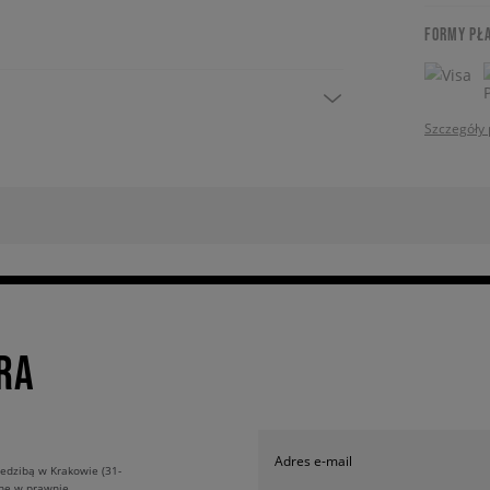
FORMY PŁ
Szczegóły 
RA
Adres e-mail
edzibą w Krakowie (31-
ane w prawnie