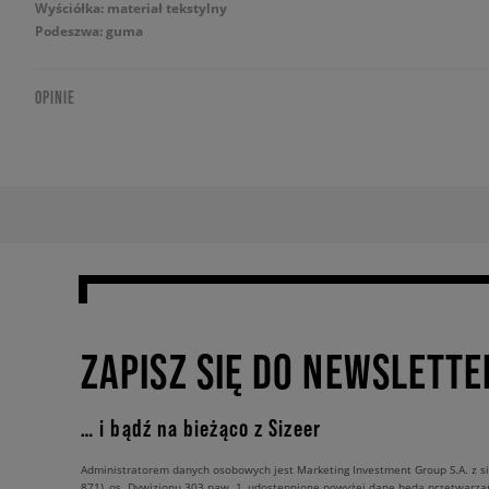
Wyściółka: materiał tekstylny
Podeszwa: guma
OPINIE
ZAPISZ SIĘ DO NEWSLETTE
… i bądź na bieżąco z Sizeer
Administratorem danych osobowych jest Marketing Investment Group S.A. z si
871), os. Dywizjonu 303 paw. 1, udostępnione powyżej dane będą przetwarz