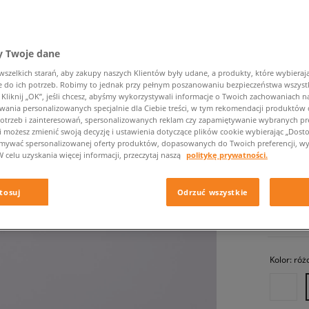
 Twoje dane
zelkich starań, aby zakupy naszych Klientów były udane, a produkty, które wybierają 
do ich potrzeb. Robimy to jednak przy pełnym poszanowaniu bezpieczeństwa wszyst
liknij „OK”, jeśli chcesz, abyśmy wykorzystywali informacje o Twoich zachowaniach na
wania personalizowanych specjalnie dla Ciebie treści, w tym rekomendacji produktó
REEBOK
otrzeb i zainteresowań, spersonalizowanych reklam czy zapamiętywanie wybranych pre
i możesz zmienić swoją decyzję i ustawienia dotyczące plików cookie wybierając „Dostosu
damskie, 
ymywać spersonalizowanej oferty produktów, dopasowanych do Twoich preferencji, wy
W celu uzyskania więcej informacji, przeczytaj naszą
politykę prywatności.
99,99 z
tosuj
Odrzuć wszystkie
✛ 10
Kolor:
róż