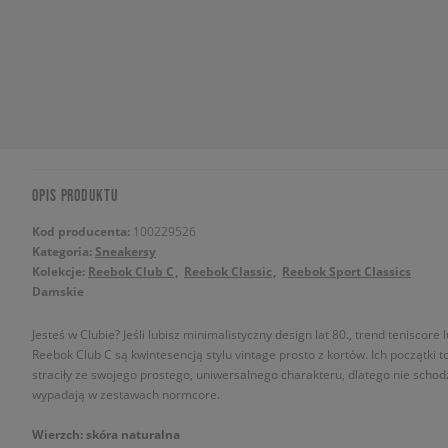
OPIS PRODUKTU
Kod producenta:
100229526
Kategoria:
Sneakersy
Kolekcje:
Reebok Club C
Reebok Classic
Reebok Sport Classics
Damskie
Jesteś w Clubie? Jeśli lubisz minimalistyczny design lat 80., trend teniscore 
Reebok Club C są kwintesencją stylu vintage prosto z kortów. Ich początki to 
straciły ze swojego prostego, uniwersalnego charakteru, dlatego nie schodz
wypadają w zestawach normcore.
Wierzch: skóra naturalna