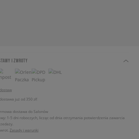
STAWY I ZWROTY
 dostaw
stawa już od 350 zł!
rmowa dostawa do Salonów
wy: 1-5 dni roboczych, licząc od dnia otrzymania potwierdzenia zawarcia
zedaży.
zwrot.
Zasady i warunki