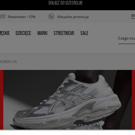
DOŁĄCZ DO SIZEERCLUB
Newsletter -10%
Aktualne promocje
ĘSKIE
DZIECIĘCE
MARKI
STREETWEAR
SALE
MĘSKIE
DZIECIĘCE
MARKI
STREETWEAR
SALE
OUNDS UK