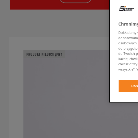
Chronimy
Dokładamy ws
dopasowane 
osobowych. K
do przygoto
do Twoich p
PRODUKT NIEDOSTĘPNY
każdej chwil
chcesz otrz
wszystkie”. 
Dos