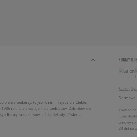
FORMY DO
Szczegóły
Darmowa do
lub białe sneakersy, to jest w nim miejsce dla Ciebie.
1986 rok i biała wersja – dla tenisistów. Dziś niewiele
Zawsze da
ą z list top sneakersów każdej dekady. I świetne
Czas dosta
umowy spr
30 dni na 