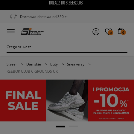
DOŁĄCZ DO SIZEERCLUB
Darmowa dostawa od 350 zł
0
0
Sizeer
>
Damskie
>
Buty
>
Sneakersy
>
REEBOK CLUB C GROUNDS UK