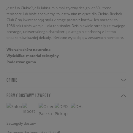
Jesteś w Clubie? Jeśli lubisz minimalistyczny design lat 80., trend
teniscore lub białe sneakersy, to jest w nim miejsce dla Ciebie. Reebok
Club C są kwintesencją stylu vintage prosto z kortów. Ich początki to
1986 rok i biała wersja – dla tenisistów. Dziś niewiele straciły ze swojego
prostego, uniwersalnego charakteru, dlatego nie schodzą z list top
sneakersów każdej dekady. I świetne wypadają w zestawach normcore.
Wierzch: skóra naturalna
Wyściółka: materiał tekstylny
Podeszwa: guma
OPINIE
FORMY DOSTAWY I ZWROTY
Szczegóły dostaw
Darmowa dostawa już od 350 zł!