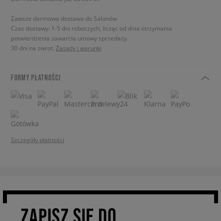
Zawsze darmowa dostawa do Salonów
Czas dostawy: 1-5 dni roboczych, licząc od dnia otrzymania
potwierdzenia zawarcia umowy sprzedaży.
30 dni na zwrot.
Zasady i warunki
FORMY PŁATNOŚCI
Szczegóły płatności
ZAPISZ SIĘ DO