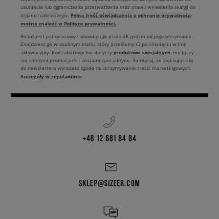
usunięcia lub ograniczenia przetwarzania oraz prawo wniesienia skargi do
Pełną treść oświadczenia o ochronie prywatności
organu nadzorczego.
można znaleźć w Polityce prywatności.
Rabat jest jednorazowy i obowiązuje przez 48 godzin od jego otrzymania.
Znajdziesz go w osobnym mailu, który prześlemy Ci po kliknięciu w link
produktów specjalnych
aktywacyjny. Kod rabatowy nie dotyczy
, nie łączy
się z innymi promocjami i akcjami specjalnymi. Pamiętaj, że zapisując się
do newslettera wyrażasz zgodę na otrzymywanie treści marketingowych.
Szczegóły w regulaminie
.
+48 12 681 84 84
SKLEP@SIZEER.COM