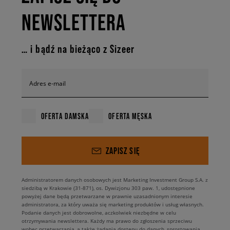
NEWSLETTERA
… i bądź na bieżąco z Sizeer
Adres e-mail
OFERTA DAMSKA
OFERTA MĘSKA
ZAPISZ SIĘ
Administratorem danych osobowych jest Marketing Investment Group S.A. z
siedzibą w Krakowie (31-871), os. Dywizjonu 303 paw. 1, udostępnione
powyżej dane będą przetwarzane w prawnie uzasadnionym interesie
administratora, za który uważa się marketing produktów i usług własnych.
Podanie danych jest dobrowolne, aczkolwiek niezbędne w celu
otrzymywania newslettera. Każdy ma prawo do zgłoszenia sprzeciwu
wobec przetwarzania, a także żądania dostępu do danych, sprostowania,