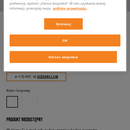
preferencji, wybierz „Odrzuć wszystkie”. W celu uzyskania więcej
informacji, przeczytaj naszą
politykę prywatności.
Dostosuj
REEBOK CLUB C GROUNDS
UK
OK
damskie, sneakersy
Odrzuć wszystkie
169,99 zł
z VAT
✛ 170 PKT. W
SIZEERCLUB
Kolor:
brązowy
PRODUKT NIEDOSTĘPNY
Wyślemy Ci e-mail, gdy żądany rozmiar będzie ponownie