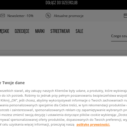
DOŁĄCZ DO SIZEERCLUB
Newsletter -10%
Aktualne promocje
ĘSKIE
DZIECIĘCE
MARKI
STREETWEAR
SALE
MĘSKIE
DZIECIĘCE
MARKI
STREETWEAR
SALE
REEBOK CL NYLON
 Twoje dane
zelkich starań, aby zakupy naszych Klientów były udane, a produkty, które wybierają 
do ich potrzeb. Robimy to jednak przy pełnym poszanowaniu bezpieczeństwa wszyst
liknij „OK”, jeśli chcesz, abyśmy wykorzystywali informacje o Twoich zachowaniach na
wania personalizowanych specjalnie dla Ciebie treści, w tym rekomendacji produktó
otrzeb i zainteresowań, spersonalizowanych reklam czy zapamiętywanie wybranych pre
ść wyszukanej frazy. Spróbuj użyć mniejszej ilośc
i możesz zmienić swoją decyzję i ustawienia dotyczące plików cookie wybierając „Dostosu
ymywać spersonalizowanej oferty produktów, dopasowanych do Twoich preferencji, wy
W celu uzyskania więcej informacji, przeczytaj naszą
politykę prywatności.
POWRÓT DO SKLEPU