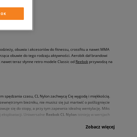
OK
odzieży, obuwia i akcesoriów do fitnessu, crossfitu a nawet MMA
worząca obuwie do tego rodzaju aktywności. Aerobik dał brandowi
k nawet teraz słynne retro modele Classic od
Reebok
przywodzą na
orm spędzania czasu, CL Nylon zachwycą Cię wygodą i miękkością.
ewnętrznym bieżniku, nie musisz się już martwić o poślizgnięcie
uje się do stopy, a przy tym zapewnia idealną wentylację. Miks
j eksploatacji. Uniwersalne
Reebok CL Nylon
istnieją w wersjach
Zobacz więcej