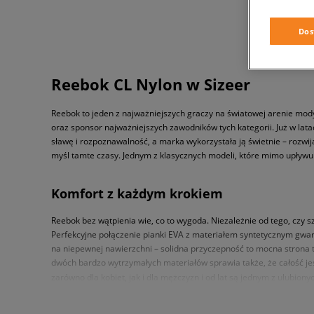
Dos
Reebok CL Nylon w Sizeer
Reebok to jeden z najważniejszych graczy na światowej arenie mody
oraz sponsor najważniejszych zawodników tych kategorii. Już w lata
sławę i rozpoznawalność, a marka wykorzystała ją świetnie – rozwij
myśl tamte czasy. Jednym z klasycznych modeli, które mimo upływu
Komfort z każdym krokiem
Reebok bez wątpienia wie, co to wygoda. Niezależnie od tego, czy 
Perfekcyjne połączenie pianki EVA z materiałem syntetycznym gwara
na niepewnej nawierzchni – solidna przyczepność to mocna strona 
dwóch bardzo wytrzymałych materiałów sprawia także, że całość jes
zarówno dla kobiet, jak i dla mężczyzn i od lat są jednym z ulubiony