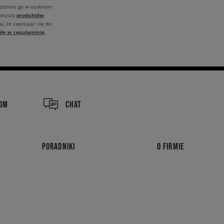
ajdziesz go w osobnym
produktów
dotyczy
j, że zapisując się do
óły w regulaminie
.
COM
CHAT
PORADNIKI
O FIRMIE