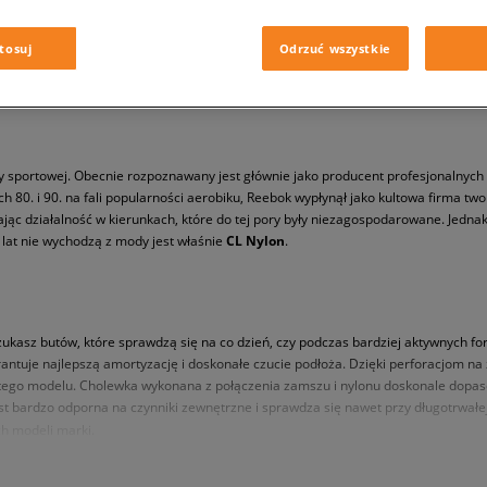
tosuj
Odrzuć wszystkie
 sportowej. Obecnie rozpoznawany jest głównie jako producent profesjonalnych 
ch 80. i 90. na fali popularności aerobiku, Reebok wypłynął jako kultowa firma t
ając działalność w kierunkach, które do tej pory były niezagospodarowane. Jedna
 lat nie wychodzą z mody jest właśnie
CL Nylon
.
szukasz butów, które sprawdzą się na co dzień, czy podczas bardziej aktywnych f
ntuje najlepszą amortyzację i doskonałe czucie podłoża. Dzięki perforacjom na z
tego modelu. Cholewka wykonana z połączenia zamszu i nylonu doskonale dopasow
t bardzo odporna na czynniki zewnętrzne i sprawdza się nawet przy długotrwałe
ch modeli marki.