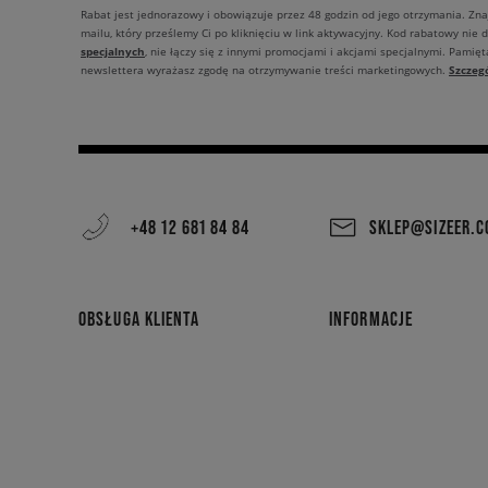
Rabat jest jednorazowy i obowiązuje przez 48 godzin od jego otrzymania. Zn
mailu, który prześlemy Ci po kliknięciu w link aktywacyjny. Kod rabatowy nie 
specjalnych
, nie łączy się z innymi promocjami i akcjami specjalnymi. Pamięta
Szczeg
newslettera wyrażasz zgodę na otrzymywanie treści marketingowych.
+48 12 681 84 84
SKLEP@SIZEER.
OBSŁUGA KLIENTA
INFORMACJE