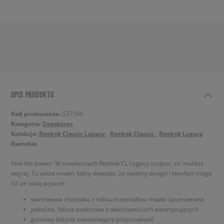
OPIS PRODUKTU
Kod producenta:
GZ7396
Kategoria:
Sneakersy
Kolekcje:
Reebok Classic Legacy
Reebok Classic
Reebok Legacy
Damskie
Feel the power. W sneakersach Reebok CL Legacy czujesz, że możesz
więcej. To także model, który dowodzi, że świetny design i komfort mogą
iść ze sobą w parze.
warstwowa cholewka z miksu materiałów: trwała i przewiewna
pokaźna, falista podeszwa o właściwościach amortyzujących
gumowy bieżnik zapewniający przyczepność