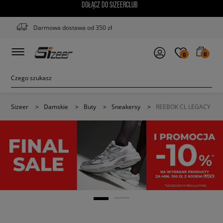
DOŁĄCZ DO SIZEERCLUB
Darmowa dostawa od 350 zł
0
0
Sizeer
>
Damskie
>
Buty
>
Sneakersy
>
REEBOK CL LEGACY