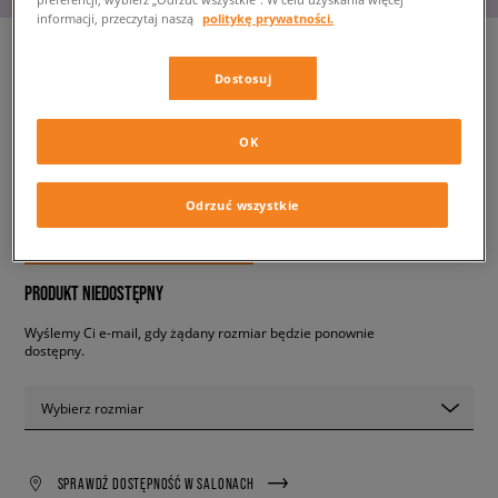
informacji, przeczytaj naszą
politykę prywatności.
Dostosuj
REEBOK CL LEGACY
damskie, sneakersy
OK
139,99 zł
z VAT
Odrzuć wszystkie
✛ 140 PKT. W
SIZEERCLUB
PRODUKT NIEDOSTĘPNY
Wyślemy Ci e-mail, gdy żądany rozmiar będzie ponownie
dostępny.
Wybierz rozmiar
SPRAWDŹ DOSTĘPNOŚĆ W SALONACH