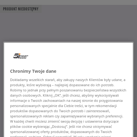
PRODUKT NIEDOSTĘPNY
Chronimy Twoje dane
Dokładamy wszelkich starań, aby zakupy naszych Klientów były udane, a
produkty, które wybierają – najlepiej dopasowane do ich potrzeb.
Robimy to jednak przy pełnym poszanowaniu bezpieczeństwa wszystkich
danych osobowych. Kliknij „OK”, jeśli chcesz, abyśmy wykorzystywali
informacje o Twoich zachowaniach na naszej stronie do przygotowania
personalizowanych specjalnie dla Ciebie treści, w tym rekomendacji
produktów dopasowanych do Twoich potrzeb i zainteresowań,
spersonalizowanych reklam czy zapamiętywanie wybranych preferencji.
W każdej chwili możesz zmienić swoją decyzję i ustawienia dotyczące
plików cookie wybierając „Dostosuj”. Jeśli nie chcesz otrzymywać
spersonalizowanej oferty produktów, dopasowanych do Twoich
preferencji, wybierz „Odrzuć wszystkie”. W celu uzyskania więcej