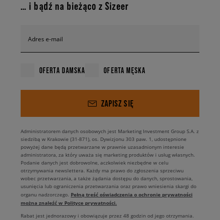
… i bądź na bieżąco z Sizeer
Adres e-mail
OFERTA DAMSKA
OFERTA MĘSKA
ZAPISZ SIĘ
Administratorem danych osobowych jest Marketing Investment Group S.A. z
siedzibą w Krakowie (31-871), os. Dywizjonu 303 paw. 1, udostępnione
powyżej dane będą przetwarzane w prawnie uzasadnionym interesie
administratora, za który uważa się marketing produktów i usług własnych.
Podanie danych jest dobrowolne, aczkolwiek niezbędne w celu
otrzymywania newslettera. Każdy ma prawo do zgłoszenia sprzeciwu
wobec przetwarzania, a także żądania dostępu do danych, sprostowania,
usunięcia lub ograniczenia przetwarzania oraz prawo wniesienia skargi do
Pełną treść oświadczenia o ochronie prywatności
organu nadzorczego.
można znaleźć w Polityce prywatności.
Rabat jest jednorazowy i obowiązuje przez 48 godzin od jego otrzymania.