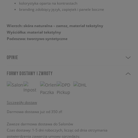
kolorystyka oparta na kontrastach
branding zdobiący język, zapiętek i panele boczne
Wierzch: skóra naturalna – zamsz, materiał tekstylny
Wyściółka: materiał tekstylny
Podeszwa: tworzywo syntetyczne
OPINIE
FORMY DOSTAWY I ZWROTY
Szczegóły dostaw
Darmowa dostawa już od 350 zł!
Zawsze darmowa dostawa do Salonów
Czas dostawy: 1-5 dni roboczych, licząc od dnia otrzymania
potwierdzenia zawarcia umowy sprzedaży.