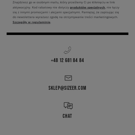
Znajdziesz go w osobnym mailu, który prześlemy Ci po kliknięciu w link
produktów specjalnych
aktywacyjny. Kod rabatowy nie dotyczy
, nie łączy
się z innymi promocjami i akcjami specjalnymi. Pamiętaj, że zapisując się
do newslettera wyrażasz zgodę na otrzymywanie treści marketingowych.
Szczegóły w regulaminie
.
+48 12 681 84 84
SKLEP@SIZEER.COM
CHAT