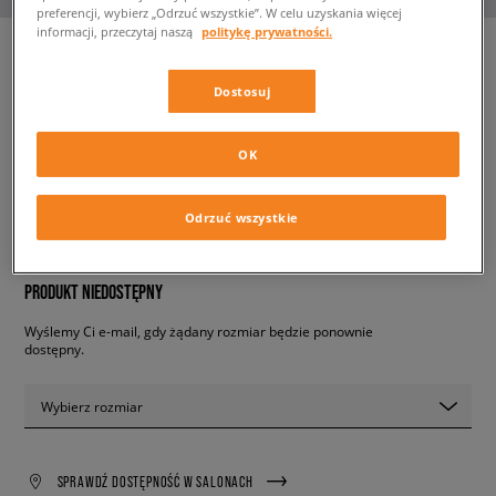
preferencji, wybierz „Odrzuć wszystkie”. W celu uzyskania więcej
informacji, przeczytaj naszą
politykę prywatności.
Dostosuj
REEBOK BB 4000 II
dziecięce, sneakersy
OK
89,99 zł
z VAT
Odrzuć wszystkie
✛ 90 PKT. W
SIZEERCLUB
PRODUKT NIEDOSTĘPNY
Wyślemy Ci e-mail, gdy żądany rozmiar będzie ponownie
dostępny.
Wybierz rozmiar
SPRAWDŹ DOSTĘPNOŚĆ W SALONACH