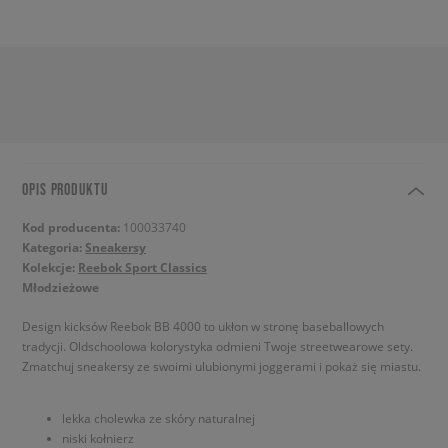
OPIS PRODUKTU
Kod producenta:
100033740
Kategoria:
Sneakersy
Kolekcje:
Reebok Sport Classics
Młodzieżowe
Design kicksów Reebok BB 4000 to ukłon w stronę baseballowych
tradycji. Oldschoolowa kolorystyka odmieni Twoje streetwearowe sety.
Zmatchuj sneakersy ze swoimi ulubionymi joggerami i pokaż się miastu.
lekka cholewka ze skóry naturalnej
niski kołnierz