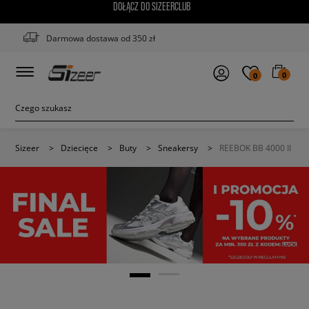
DOŁĄCZ DO SIZEERCLUB
Darmowa dostawa od 350 zł
0
0
Sizeer
>
Dziecięce
>
Buty
>
Sneakersy
>
REEBOK BB 4000 II