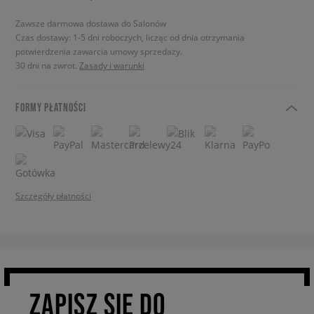
Zawsze darmowa dostawa do Salonów
Czas dostawy: 1-5 dni roboczych, licząc od dnia otrzymania
potwierdzenia zawarcia umowy sprzedaży.
30 dni na zwrot.
Zasady i warunki
FORMY PŁATNOŚCI
Szczegóły płatności
ZAPISZ SIĘ DO