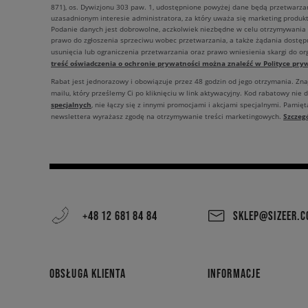
871), os. Dywizjonu 303 paw. 1, udostępnione powyżej dane będą przetwarz
uzasadnionym interesie administratora, za który uważa się marketing produkt
Podanie danych jest dobrowolne, aczkolwiek niezbędne w celu otrzymywania
prawo do zgłoszenia sprzeciwu wobec przetwarzania, a także żądania dostęp
usunięcia lub ograniczenia przetwarzania oraz prawo wniesienia skargi do o
treść oświadczenia o ochronie prywatności można znaleźć w Polityce pryw
Rabat jest jednorazowy i obowiązuje przez 48 godzin od jego otrzymania. Zn
mailu, który prześlemy Ci po kliknięciu w link aktywacyjny. Kod rabatowy nie 
specjalnych
, nie łączy się z innymi promocjami i akcjami specjalnymi. Pamięta
Szczeg
newslettera wyrażasz zgodę na otrzymywanie treści marketingowych.
+48 12 681 84 84
SKLEP@SIZEER.
OBSŁUGA KLIENTA
INFORMACJE