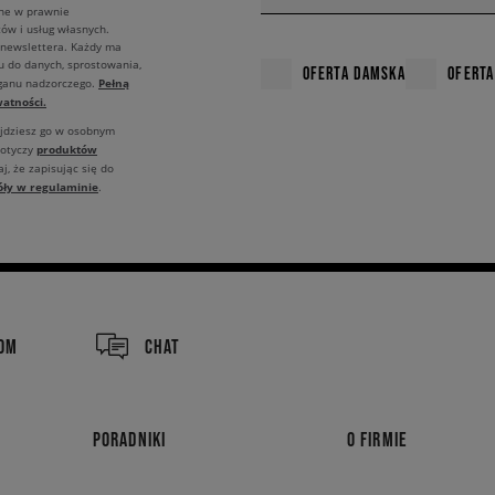
ane w prawnie
ów i usług własnych.
 newslettera. Każdy ma
u do danych, sprostowania,
OFERTA DAMSKA
OFERTA
Pełną
rganu nadzorczego.
atności.
ajdziesz go w osobnym
produktów
dotyczy
j, że zapisując się do
óły w regulaminie
.
COM
CHAT
PORADNIKI
O FIRMIE