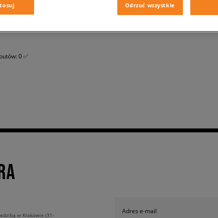
tosuj
Odrzuć wszystkie
butów: 0 ✅
RA
Adres e-mail
edzibą w Krakowie (31-