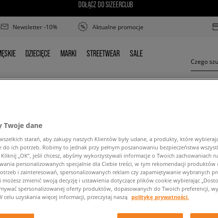
DOŁĄCZ DO SIZEERCLUB
Newsletter -10%
Aktualne promocje
ĘSKIE
DZIECIĘCE
MARKI
STREETWEAR
SALE
MĘSKIE
DZIECIĘCE
MARKI
STREETWEAR
SALE
REEBOK AZTREK
 Twoje dane
zelkich starań, aby zakupy naszych Klientów były udane, a produkty, które wybierają 
do ich potrzeb. Robimy to jednak przy pełnym poszanowaniu bezpieczeństwa wszyst
liknij „OK”, jeśli chcesz, abyśmy wykorzystywali informacje o Twoich zachowaniach na
wania personalizowanych specjalnie dla Ciebie treści, w tym rekomendacji produktó
otrzeb i zainteresowań, spersonalizowanych reklam czy zapamiętywanie wybranych pre
i możesz zmienić swoją decyzję i ustawienia dotyczące plików cookie wybierając „Dostosu
ymywać spersonalizowanej oferty produktów, dopasowanych do Twoich preferencji, wy
ść wyszukanej frazy. Spróbuj użyć mniejszej ilośc
W celu uzyskania więcej informacji, przeczytaj naszą
politykę prywatności.
POWRÓT DO SKLEPU