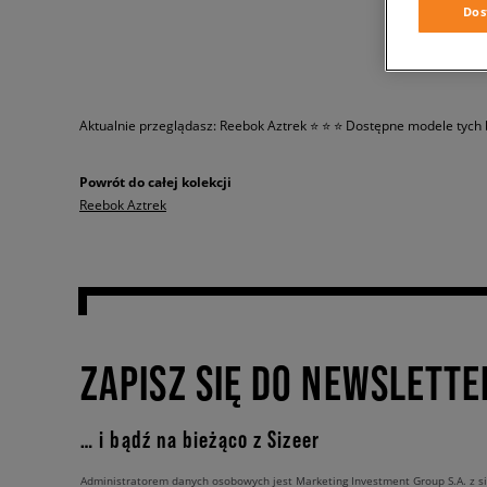
Dos
Aktualnie przeglądasz: Reebok Aztrek ⭐ ⭐ ⭐
Dostępne modele tych 
Powrót do całej kolekcji
Reebok Aztrek
ZAPISZ SIĘ DO NEWSLETTE
… i bądź na bieżąco z Sizeer
Administratorem danych osobowych jest Marketing Investment Group S.A. z si