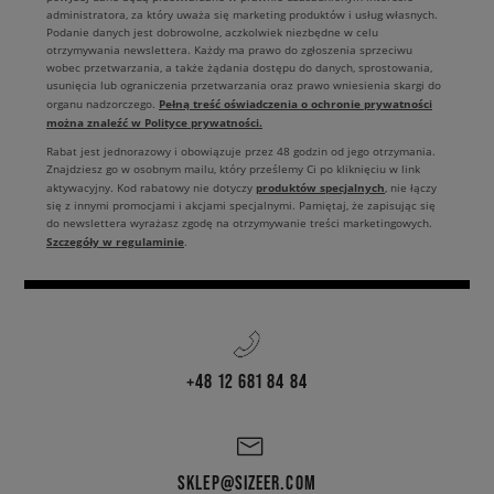
administratora, za który uważa się marketing produktów i usług własnych.
Podanie danych jest dobrowolne, aczkolwiek niezbędne w celu
otrzymywania newslettera. Każdy ma prawo do zgłoszenia sprzeciwu
wobec przetwarzania, a także żądania dostępu do danych, sprostowania,
usunięcia lub ograniczenia przetwarzania oraz prawo wniesienia skargi do
Pełną treść oświadczenia o ochronie prywatności
organu nadzorczego.
można znaleźć w Polityce prywatności.
Rabat jest jednorazowy i obowiązuje przez 48 godzin od jego otrzymania.
Znajdziesz go w osobnym mailu, który prześlemy Ci po kliknięciu w link
produktów specjalnych
aktywacyjny. Kod rabatowy nie dotyczy
, nie łączy
się z innymi promocjami i akcjami specjalnymi. Pamiętaj, że zapisując się
do newslettera wyrażasz zgodę na otrzymywanie treści marketingowych.
Szczegóły w regulaminie
.
+48 12 681 84 84
SKLEP@SIZEER.COM