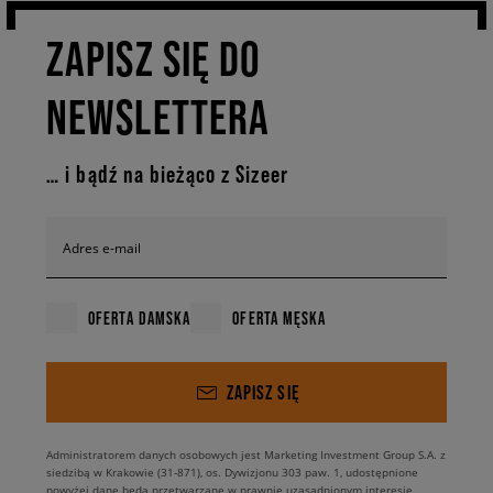
ZAPISZ SIĘ DO
NEWSLETTERA
… i bądź na bieżąco z Sizeer
Adres e-mail
OFERTA DAMSKA
OFERTA MĘSKA
ZAPISZ SIĘ
Administratorem danych osobowych jest Marketing Investment Group S.A. z
siedzibą w Krakowie (31-871), os. Dywizjonu 303 paw. 1, udostępnione
powyżej dane będą przetwarzane w prawnie uzasadnionym interesie