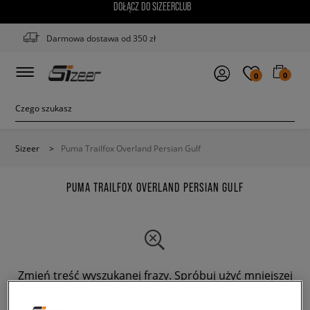
DOŁĄCZ DO SIZEERCLUB
Darmowa dostawa od 350 zł
0
0
Sizeer
>
Puma Trailfox Overland Persian Gulf
PUMA TRAILFOX OVERLAND PERSIAN GULF
Zmień treść wyszukanej frazy. Spróbuj użyć mniejszej
ilości filtrów.