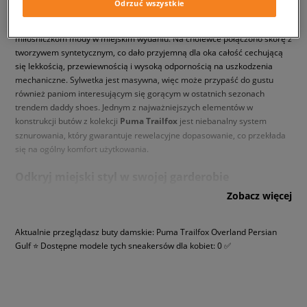
Odrzuć wszystkie
pracującym dla jednej z najsłynniejszych marek odzieżowych po raz
kolejny udało się stworzyć sneakersy, które bez wątpienia spodobają się
miłośniczkom mody w miejskim wydaniu. Na cholewce połączono skórę z
tworzywem syntetycznym, co dało przyjemną dla oka całość cechującą
się lekkością, przewiewnością i wysoką odpornością na uszkodzenia
mechaniczne. Sylwetka jest masywna, więc może przypaść do gustu
również paniom interesującym się gorącym w ostatnich sezonach
trendem daddy shoes. Jednym z najważniejszych elementów w
konstrukcji butów z kolekcji
Puma Trailfox
jest niebanalny system
sznurowania, który gwarantuje rewelacyjne dopasowanie, co przekłada
się na ogólny komfort użytkowania.
Odkryj miejski styl w swojej garderobie
Zobacz więcej
Sneakersy
Puma Trailfox
wyposażono w grubą podeszwę z wysokiej
jakości surowców. Rozwiązania wykorzystane do wyprodukowania
Aktualnie przeglądasz buty damskie: Puma Trailfox Overland Persian
platformy zaczerpnięto z obuwia przeznaczonego do biegania w terenie.
Gulf ⭐ Dostępne modele tych sneakersów dla kobiet: 0 ✅
Bieżnik z charakterystycznymi wgłębieniami zapewnia wyjątkową
przyczepność do podłoża na różnych nawierzchniach. Sprawdź warianty
kolorystyczne dostępne w sklepie internetowym Sizeer i wybierz model
dopasowany w stu procentach do zawartości Twojej szafy.