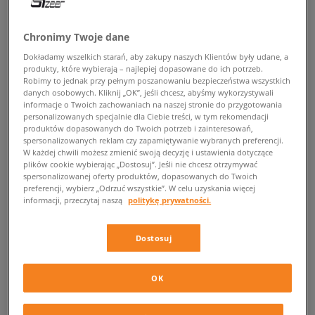
POWRÓT DO SKLEPU
Chronimy Twoje dane
Dokładamy wszelkich starań, aby zakupy naszych Klientów były udane, a
produkty, które wybierają – najlepiej dopasowane do ich potrzeb.
Robimy to jednak przy pełnym poszanowaniu bezpieczeństwa wszystkich
danych osobowych. Kliknij „OK”, jeśli chcesz, abyśmy wykorzystywali
Puma Trailfox Overland Persian Gulf
informacje o Twoich zachowaniach na naszej stronie do przygotowania
personalizowanych specjalnie dla Ciebie treści, w tym rekomendacji
Puma Trailfox – nowa wersja popularnych
produktów dopasowanych do Twoich potrzeb i zainteresowań,
spersonalizowanych reklam czy zapamiętywanie wybranych preferencji.
sneakersów
W każdej chwili możesz zmienić swoją decyzję i ustawienia dotyczące
plików cookie wybierając „Dostosuj”. Jeśli nie chcesz otrzymywać
spersonalizowanej oferty produktów, dopasowanych do Twoich
Kolekcja
Trailfox
trafiła na rynek we wczesnych latach 90. XX wieku.
preferencji, wybierz „Odrzuć wszystkie”. W celu uzyskania więcej
Teraz niemieccy designerzy postanowili odświeżyć te fantastyczne
informacji, przeczytaj naszą
politykę prywatności.
sneakersy. Poznaj zmodyfikowaną sylwetkę, która czerpie inspiracje ze
sportowego dziedzictwa marki założonej kilkadziesiąt lat temu przez
Rudolfa Dasslera.
Dostosuj
Sportowe rozwiązania w butach na co dzień
OK
Buty
Puma Trailfox Overland
to niezwykle dynamiczne model, który
świetnie wpisuje się w streetwearową stylistykę. Projektantom