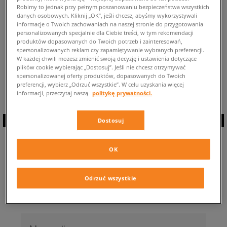
Robimy to jednak przy pełnym poszanowaniu bezpieczeństwa wszystkich
POWRÓT DO SKLEPU
danych osobowych. Kliknij „OK”, jeśli chcesz, abyśmy wykorzystywali
informacje o Twoich zachowaniach na naszej stronie do przygotowania
personalizowanych specjalnie dla Ciebie treści, w tym rekomendacji
produktów dopasowanych do Twoich potrzeb i zainteresowań,
spersonalizowanych reklam czy zapamiętywanie wybranych preferencji.
W każdej chwili możesz zmienić swoją decyzję i ustawienia dotyczące
plików cookie wybierając „Dostosuj”. Jeśli nie chcesz otrzymywać
Aktualnie przeglądasz: Męskie Puma Thunder Fashion ⭐ Dostępne
spersonalizowanej oferty produktów, dopasowanych do Twoich
modele tych dad shoes: 0 ✅
preferencji, wybierz „Odrzuć wszystkie”. W celu uzyskania więcej
informacji, przeczytaj naszą
politykę prywatności.
Dostosuj
ZAPISZ SIĘ DO
OK
NEWSLETTERA
Odrzuć wszystkie
… i bądź na bieżąco z Sizeer