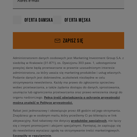
Adres e-mail
OFERTA DAMSKA
OFERTA MĘSKA
ZAPISZ SIĘ
Administratorem danych osobowych jest Marketing Investment Group S.A. z
siedzibą w Krakowie (31-871), os. Dywizjonu 303 paw. 1, udostępnione
powyżej dane będą przetwarzane w prawnie uzasadnionym interesie
administratora, za który uważa się marketing produktów i usług własnych.
Podanie danych jest dobrowolne, aczkolwiek niezbędne w celu
otrzymywania newslettera. Każdy ma prawo do zgłoszenia sprzeciwu
wobec przetwarzania, a także żądania dostępu do danych, sprostowania,
usunięcia lub ograniczenia przetwarzania oraz prawo wniesienia skargi do
Pełną treść oświadczenia o ochronie prywatności
organu nadzorczego.
można znaleźć w Polityce prywatności.
Rabat jest jednorazowy i obowiązuje przez 48 godzin od jego otrzymania.
Znajdziesz go w osobnym mailu, który prześlemy Ci po kliknięciu w link
produktów specjalnych
aktywacyjny. Kod rabatowy nie dotyczy
, nie łączy
się z innymi promocjami i akcjami specjalnymi. Pamiętaj, że zapisując się
do newslettera wyrażasz zgodę na otrzymywanie treści marketingowych.
Szczegóły w regulaminie
.