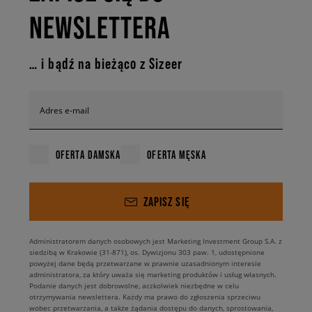
NEWSLETTERA
… i bądź na bieżąco z Sizeer
Adres e-mail
OFERTA DAMSKA
OFERTA MĘSKA
ZAPISZ SIĘ
Administratorem danych osobowych jest Marketing Investment Group S.A. z
siedzibą w Krakowie (31-871), os. Dywizjonu 303 paw. 1, udostępnione
powyżej dane będą przetwarzane w prawnie uzasadnionym interesie
administratora, za który uważa się marketing produktów i usług własnych.
Podanie danych jest dobrowolne, aczkolwiek niezbędne w celu
otrzymywania newslettera. Każdy ma prawo do zgłoszenia sprzeciwu
wobec przetwarzania, a także żądania dostępu do danych, sprostowania,