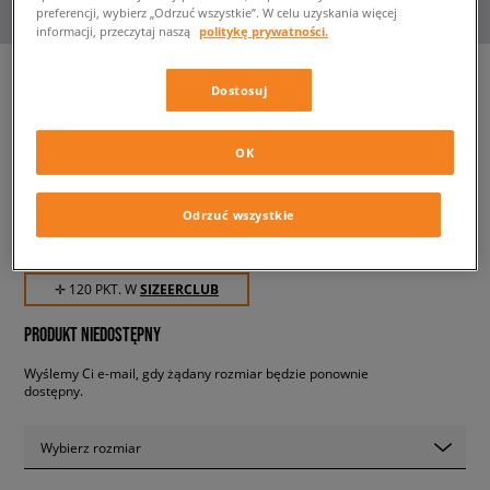
preferencji, wybierz „Odrzuć wszystkie”. W celu uzyskania więcej
informacji, przeczytaj naszą
politykę prywatności.
Dostosuj
PUMA T-SHIRT/SHORTS TS
SET
OK
dziecięce, dresy
Odrzuć wszystkie
119,99 zł
z VAT
✛ 120 PKT. W
SIZEERCLUB
PRODUKT NIEDOSTĘPNY
Wyślemy Ci e-mail, gdy żądany rozmiar będzie ponownie
dostępny.
Wybierz rozmiar