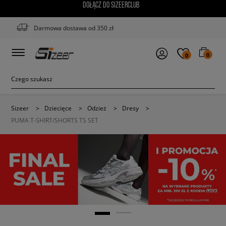
DOŁĄCZ DO SIZEERCLUB
Darmowa dostawa od 350 zł
0
0
Sizeer
>
Dziecięce
>
Odzież
>
Dresy
>
PUMA T-SHIRT/SHORTS TS SET