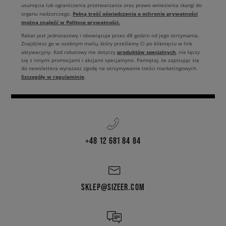
usunięcia lub ograniczenia przetwarzania oraz prawo wniesienia skargi do
Pełną treść oświadczenia o ochronie prywatności
organu nadzorczego.
można znaleźć w Polityce prywatności.
Rabat jest jednorazowy i obowiązuje przez 48 godzin od jego otrzymania.
Znajdziesz go w osobnym mailu, który prześlemy Ci po kliknięciu w link
produktów specjalnych
aktywacyjny. Kod rabatowy nie dotyczy
, nie łączy
się z innymi promocjami i akcjami specjalnymi. Pamiętaj, że zapisując się
do newslettera wyrażasz zgodę na otrzymywanie treści marketingowych.
Szczegóły w regulaminie
.
+48 12 681 84 84
SKLEP@SIZEER.COM