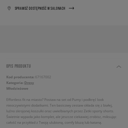
SPRAWDŹ DOSTĘPNOŚĆ W SALONACH
OPIS PRODUKTU
Kod producenta:
67167002
Kategoria:
Dresy
Młodzieżowe
Effortless fit na miasto? Postaw na set od Pumy i podkręć look
nieoczywistymi dodatkami. Ten basicowy zestaw składa się z białej,
luźno skrojonej koszulki oraz uwielbianych przez Zetki sporty shorts.
Świetnie wypada jako komplet, ale jeszcze ciekawiej zrobisz, miksując
całość na przykład z Twoją ulubioną, comfy bluzą lub kataną.