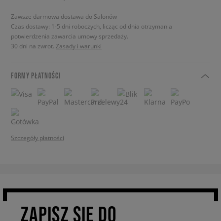
Zawsze darmowa dostawa do Salonów
Czas dostawy: 1-5 dni roboczych, licząc od dnia otrzymania
potwierdzenia zawarcia umowy sprzedaży.
30 dni na zwrot.
Zasady i warunki
FORMY PŁATNOŚCI
Szczegóły płatności
ZAPISZ SIĘ DO