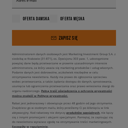
Adres e-mail
OFERTA DAMSKA
OFERTA MĘSKA
ZAPISZ SIĘ
Administratorem danych osobowych jest Marketing Investment Group S.A. z
siedzibą w Krakowie (31-871), os. Dywizjonu 303 paw. 1, udostępnione
powyżej dane będą przetwarzane w prawnie uzasadnionym interesie
administratora, za który uważa się marketing produktów i usług własnych.
Podanie danych jest dobrowolne, aczkolwiek niezbędne w celu
otrzymywania newslettera. Każdy ma prawo do zgłoszenia sprzeciwu
wobec przetwarzania, a także żądania dostępu do danych, sprostowania,
usunięcia lub ograniczenia przetwarzania oraz prawo wniesienia skargi do
Pełną treść oświadczenia o ochronie prywatności
organu nadzorczego.
można znaleźć w Polityce prywatności.
Rabat jest jednorazowy i obowiązuje przez 48 godzin od jego otrzymania.
Znajdziesz go w osobnym mailu, który prześlemy Ci po kliknięciu w link
produktów specjalnych
aktywacyjny. Kod rabatowy nie dotyczy
, nie łączy
się z innymi promocjami i akcjami specjalnymi. Pamiętaj, że zapisując się
do newslettera wyrażasz zgodę na otrzymywanie treści marketingowych.
Szczegóły w regulaminie
.