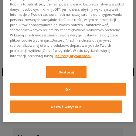
Robimy to jednak przy pełnym poszanowaniu bezpieczeństwa wszystkich
POWRÓT DO SKLEPU
danych osobowych. Kliknij „OK”, jeśli chcesz, abyśmy wykorzystywali
informacje o Twoich zachowaniach na naszej stronie do przygotowania
personalizowanych specjalnie dla Ciebie treści, w tym rekomendacji
produktów dopasowanych do Twoich potrzeb i zainteresowań,
spersonalizowanych reklam czy zapamiętywanie wybranych preferencji.
W każdej chwili możesz zmienić swoją decyzję i ustawienia dotyczące
plików cookie wybierając „Dostosuj”. Jeśli nie chcesz otrzymywać
Aktualnie przeglądasz: Puma She Moves Us ⭐ Liczba dostępnych
spersonalizowanej oferty produktów, dopasowanych do Twoich
produktów w tej promocji: 0 ✅
preferencji, wybierz „Odrzuć wszystkie”. W celu uzyskania więcej
informacji, przeczytaj naszą
politykę prywatności.
Dostosuj
ZAPISZ SIĘ DO
OK
NEWSLETTERA
Odrzuć wszystkie
… i bądź na bieżąco z Sizeer