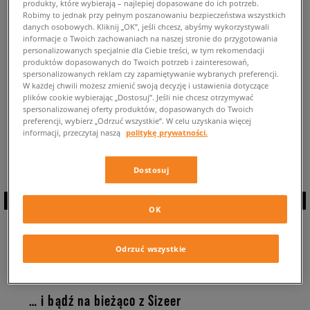
produkty, które wybierają – najlepiej dopasowane do ich potrzeb.
POWRÓT DO SKLEPU
Robimy to jednak przy pełnym poszanowaniu bezpieczeństwa wszystkich
danych osobowych. Kliknij „OK”, jeśli chcesz, abyśmy wykorzystywali
informacje o Twoich zachowaniach na naszej stronie do przygotowania
personalizowanych specjalnie dla Ciebie treści, w tym rekomendacji
produktów dopasowanych do Twoich potrzeb i zainteresowań,
spersonalizowanych reklam czy zapamiętywanie wybranych preferencji.
W każdej chwili możesz zmienić swoją decyzję i ustawienia dotyczące
plików cookie wybierając „Dostosuj”. Jeśli nie chcesz otrzymywać
spersonalizowanej oferty produktów, dopasowanych do Twoich
Aktualnie przeglądasz: Puma Mega NRGY ⭐ Dostępne modele tych
preferencji, wybierz „Odrzuć wszystkie”. W celu uzyskania więcej
butów: 0 ✅
informacji, przeczytaj naszą
politykę prywatności.
Dostosuj
OK
ZAPISZ SIĘ DO
Odrzuć wszystkie
NEWSLETTERA
… i bądź na bieżąco z Sizeer