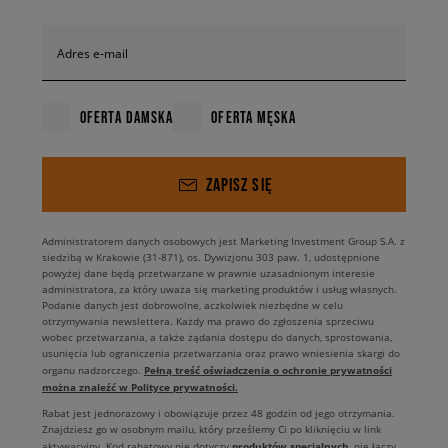
Adres e-mail
OFERTA DAMSKA
OFERTA MĘSKA
ZAPISZ SIĘ
Administratorem danych osobowych jest Marketing Investment Group S.A. z
siedzibą w Krakowie (31-871), os. Dywizjonu 303 paw. 1, udostępnione
powyżej dane będą przetwarzane w prawnie uzasadnionym interesie
administratora, za który uważa się marketing produktów i usług własnych.
Podanie danych jest dobrowolne, aczkolwiek niezbędne w celu
otrzymywania newslettera. Każdy ma prawo do zgłoszenia sprzeciwu
wobec przetwarzania, a także żądania dostępu do danych, sprostowania,
usunięcia lub ograniczenia przetwarzania oraz prawo wniesienia skargi do
Pełną treść oświadczenia o ochronie prywatności
organu nadzorczego.
można znaleźć w Polityce prywatności.
Rabat jest jednorazowy i obowiązuje przez 48 godzin od jego otrzymania.
Znajdziesz go w osobnym mailu, który prześlemy Ci po kliknięciu w link
produktów specjalnych
aktywacyjny. Kod rabatowy nie dotyczy
, nie łączy