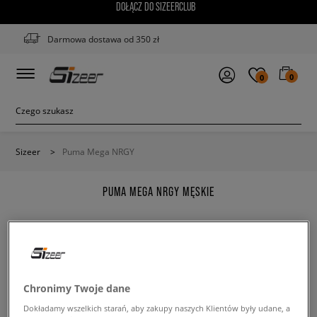
DOŁĄCZ DO SIZEERCLUB
Darmowa dostawa od 350 zł
0
0
Sizeer
>
Puma Mega NRGY
PUMA MEGA NRGY MĘSKIE
Zmień treść wyszukanej frazy. Spróbuj użyć mniejszej
Chronimy Twoje dane
ilości filtrów.
Dokładamy wszelkich starań, aby zakupy naszych Klientów były udane, a