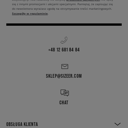
się z innymi promocjami i akcjami specjalnymi. Pamiętaj, że zapisując się
do newslettera wyrażasz zgodę na otrzymywanie treści marketingowych.
Szczegóły w regulaminie
.
+48 12 681 84 84
SKLEP@SIZEER.COM
CHAT
OBSŁUGA KLIENTA