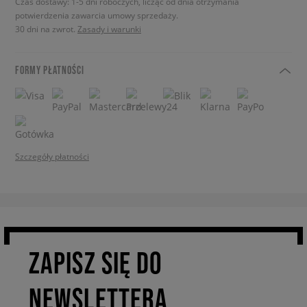
Czas dostawy: 1-5 dni roboczych, licząc od dnia otrzymania
potwierdzenia zawarcia umowy sprzedaży.
30 dni na zwrot.
Zasady i warunki
FORMY PŁATNOŚCI
Szczegóły płatności
ZAPISZ SIĘ DO
NEWSLETTERA