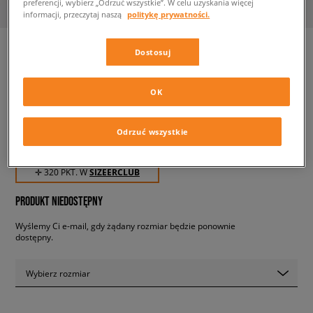
preferencji, wybierz „Odrzuć wszystkie”. W celu uzyskania więcej
informacji, przeczytaj naszą
politykę prywatności.
Dostosuj
PUMA MAPF1 RS-FAST
OK
męskie, sneakersy
Odrzuć wszystkie
319,99 zł
z VAT
✛ 320 PKT. W
SIZEERCLUB
PRODUKT NIEDOSTĘPNY
Wyślemy Ci e-mail, gdy żądany rozmiar będzie ponownie
dostępny.
Wybierz rozmiar