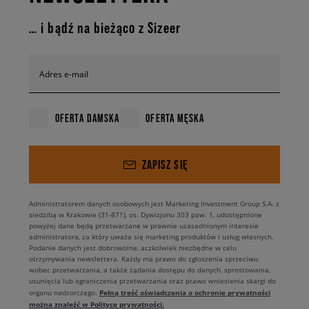
… i bądź na bieżąco z Sizeer
Adres e-mail
OFERTA DAMSKA
OFERTA MĘSKA
ZAPISZ SIĘ
Administratorem danych osobowych jest Marketing Investment Group S.A. z
siedzibą w Krakowie (31-871), os. Dywizjonu 303 paw. 1, udostępnione
powyżej dane będą przetwarzane w prawnie uzasadnionym interesie
administratora, za który uważa się marketing produktów i usług własnych.
Podanie danych jest dobrowolne, aczkolwiek niezbędne w celu
otrzymywania newslettera. Każdy ma prawo do zgłoszenia sprzeciwu
wobec przetwarzania, a także żądania dostępu do danych, sprostowania,
usunięcia lub ograniczenia przetwarzania oraz prawo wniesienia skargi do
Pełną treść oświadczenia o ochronie prywatności
organu nadzorczego.
można znaleźć w Polityce prywatności.