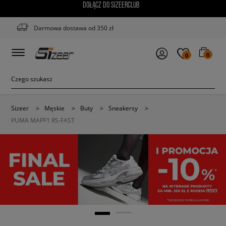
DOŁĄCZ DO SIZEERCLUB
Darmowa dostawa od 350 zł
0
0
Sizeer
>
Męskie
>
Buty
>
Sneakersy
>
PUMA MAPF1 RS-FAST