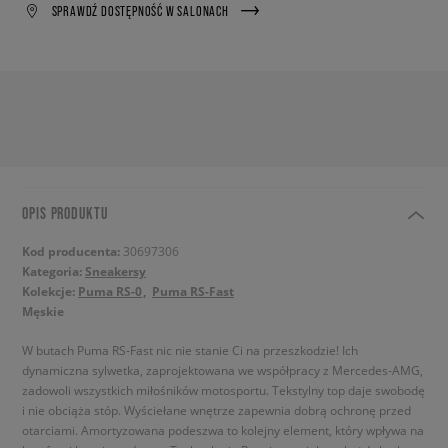
SPRAWDŹ DOSTĘPNOŚĆ W SALONACH
OPIS PRODUKTU
Kod producenta:
30697306
Kategoria:
Sneakersy
Kolekcje:
Puma RS-0
Puma RS-Fast
Męskie
W butach Puma RS-Fast nic nie stanie Ci na przeszkodzie! Ich
dynamiczna sylwetka, zaprojektowana we współpracy z Mercedes-AMG,
zadowoli wszystkich miłośników motosportu. Tekstylny top daje swobodę
i nie obciąża stóp. Wyściełane wnętrze zapewnia dobrą ochronę przed
otarciami. Amortyzowana podeszwa to kolejny element, który wpływa na