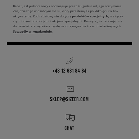
Rabat jest jednorazowy i obowiązuje przez 48 godzin od jego otrzymania.
Znajdziesz go w osobnym mailu, który prześlemy Ci po kliknięciu w link
produktów specjalnych
aktywacyjny. Kod rabatowy nie dotyczy
, nie łączy
się z innymi promocjami i akcjami specjalnymi. Pamiętaj, że zapisując się
do newslettera wyrażasz zgodę na otrzymywanie treści marketingowych.
Szczegóły w regulaminie
.
+48 12 681 84 84
SKLEP@SIZEER.COM
CHAT