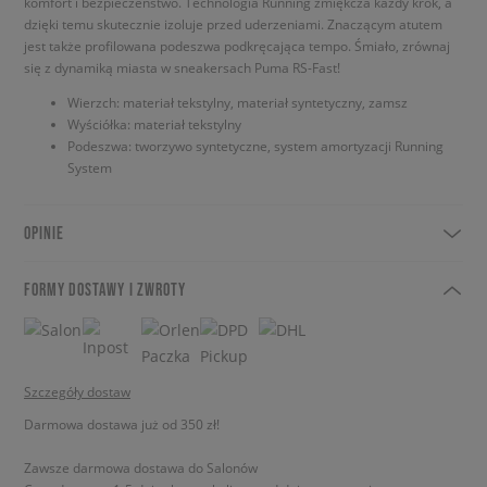
komfort i bezpieczeństwo. Technologia Running zmiękcza każdy krok, a
dzięki temu skutecznie izoluje przed uderzeniami. Znaczącym atutem
jest także profilowana podeszwa podkręcająca tempo. Śmiało, zrównaj
się z dynamiką miasta w sneakersach Puma RS-Fast!
Wierzch: materiał tekstylny, materiał syntetyczny, zamsz
Wyściółka: materiał tekstylny
Podeszwa: tworzywo syntetyczne, system amortyzacji Running
System
OPINIE
FORMY DOSTAWY I ZWROTY
Szczegóły dostaw
Darmowa dostawa już od 350 zł!
Zawsze darmowa dostawa do Salonów