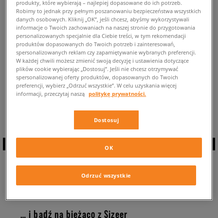
produkty, które wybierają – najlepiej dopasowane do ich potrzeb.
POWRÓT DO SKLEPU
Robimy to jednak przy pełnym poszanowaniu bezpieczeństwa wszystkich
danych osobowych. Kliknij „OK”, jeśli chcesz, abyśmy wykorzystywali
informacje o Twoich zachowaniach na naszej stronie do przygotowania
personalizowanych specjalnie dla Ciebie treści, w tym rekomendacji
produktów dopasowanych do Twoich potrzeb i zainteresowań,
spersonalizowanych reklam czy zapamiętywanie wybranych preferencji.
W każdej chwili możesz zmienić swoją decyzję i ustawienia dotyczące
Aktualnie przeglądasz buty: Puma Karmen ⭐ ⭐ ⭐
Dostępne modele tych
plików cookie wybierając „Dostosuj”. Jeśli nie chcesz otrzymywać
modnych sneakersów Puma: 0 ✅
spersonalizowanej oferty produktów, dopasowanych do Twoich
preferencji, wybierz „Odrzuć wszystkie”. W celu uzyskania więcej
Powrót do całej kolekcji:
informacji, przeczytaj naszą
politykę prywatności.
{CURRENT_MENU_NAME}]]}
Dostosuj
OK
ZAPISZ SIĘ DO
Odrzuć wszystkie
NEWSLETTERA
… i bądź na bieżąco z Sizeer