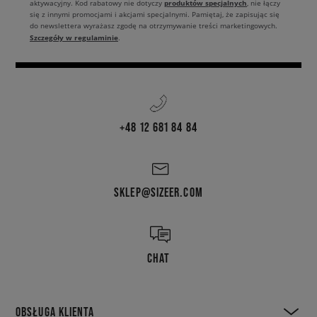
produktów specjalnych
aktywacyjny. Kod rabatowy nie dotyczy
, nie łączy
się z innymi promocjami i akcjami specjalnymi. Pamiętaj, że zapisując się
do newslettera wyrażasz zgodę na otrzymywanie treści marketingowych.
Szczegóły w regulaminie
.
+48 12 681 84 84
SKLEP@SIZEER.COM
CHAT
OBSŁUGA KLIENTA