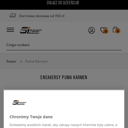
DOŁĄCZ DO SIZEERCLUB
Darmowa dostawa od 350 zł
0
0
Sizeer
>
Puma Karmen
SNEAKERSY PUMA KARMEN
Zmień treść wyszukanej frazy. Spróbuj użyć mniejszej
Chronimy Twoje dane
ilości filtrów.
Dokładamy wszelkich starań, aby zakupy naszych Klientów były udane, a