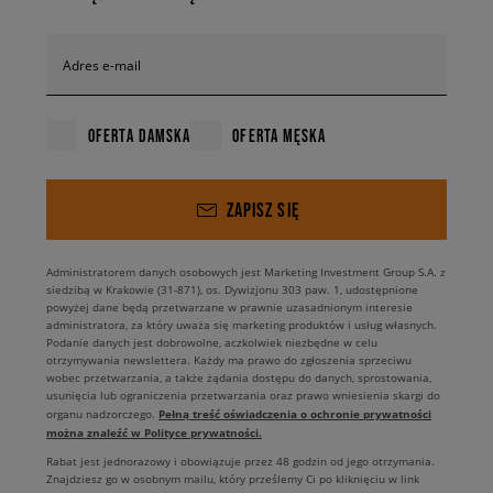
Adres e-mail
OFERTA DAMSKA
OFERTA MĘSKA
ZAPISZ SIĘ
Administratorem danych osobowych jest Marketing Investment Group S.A. z
siedzibą w Krakowie (31-871), os. Dywizjonu 303 paw. 1, udostępnione
powyżej dane będą przetwarzane w prawnie uzasadnionym interesie
administratora, za który uważa się marketing produktów i usług własnych.
Podanie danych jest dobrowolne, aczkolwiek niezbędne w celu
otrzymywania newslettera. Każdy ma prawo do zgłoszenia sprzeciwu
wobec przetwarzania, a także żądania dostępu do danych, sprostowania,
usunięcia lub ograniczenia przetwarzania oraz prawo wniesienia skargi do
Pełną treść oświadczenia o ochronie prywatności
organu nadzorczego.
można znaleźć w Polityce prywatności.
Rabat jest jednorazowy i obowiązuje przez 48 godzin od jego otrzymania.
Znajdziesz go w osobnym mailu, który prześlemy Ci po kliknięciu w link