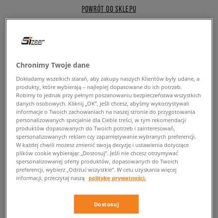
POWRÓT DO SKLEPU
Back to basics – młodzieżowe
Chronimy Twoje dane
sneakersy Puma
Dokładamy wszelkich starań, aby zakupy naszych Klientów były udane, a
produkty, które wybierają – najlepiej dopasowane do ich potrzeb.
Robimy to jednak przy pełnym poszanowaniu bezpieczeństwa wszystkich
W tym sezonie stawiasz na sprawdzony i zawsze modny minimalizm,
danych osobowych. Kliknij „OK”, jeśli chcesz, abyśmy wykorzystywali
który bije rekordy popularności nawet wówczas, gdy słynni, sportowi
informacje o Twoich zachowaniach na naszej stronie do przygotowania
producenci coraz chętniej stawiają na wielokolorowe
sneakersy
oraz
personalizowanych specjalnie dla Ciebie treści, w tym rekomendacji
produktów dopasowanych do Twoich potrzeb i zainteresowań,
projekty, których futurystyczny dziajn zadziwia za każdym razem?
spersonalizowanych reklam czy zapamiętywanie wybranych preferencji.
Poszukujesz młodzieżowych sneakerów, które świetnie odnajdą się w
W każdej chwili możesz zmienić swoją decyzję i ustawienia dotyczące
miejskich setach? W takim razie to już najwyższa pora abyś przyjrzał się
plików cookie wybierając „Dostosuj”. Jeśli nie chcesz otrzymywać
z bliska jednej z gorących nowości w ofercie Sizeer prosto od brandu
spersonalizowanej oferty produktów, dopasowanych do Twoich
Puma
. Obiektem westchnień wszystkich fanów oraz fanek klasyki są
preferencji, wybierz „Odrzuć wszystkie”. W celu uzyskania więcej
informacji, przeczytaj naszą
politykę prywatności.
bowiem kicksy Puma Jada Jr, czyli
juniorskie buty
sportowe, w których
możesz dosłownie zanurzyć się w komforcie i wygodzie, a wszystko to za
sprawą wysokiej jakości materiałów oraz konstrukcji sneakersów
Dostosuj
dopracowanej w każdym szczególe. W inspirowanym obuwiem
tenisowym projekcie dostępnym w dwóch kolorystykach –
czarnej
oraz