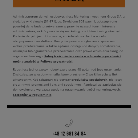
Administratorem danych osobowych jest Marketing Investment Group S.A. z
siedzibą w Krakowie (31-871), os. Dywizjonu 303 paw. 1, udostępnione
powyżej dane będą przetwarzane w prawnie uzasadnionym interesie
administratora, za który uważa się marketing produktów i usług własnych.
Podanie danych jest dobrowolne, aczkolwiek niezbędne w celu
otrzymywania newslettera. Każdy ma prawo do zgłoszenia sprzeciwu
wobec przetwarzania, a także żądania dostępu do danych, sprostowania,
usunięcia lub ograniczenia przetwarzania oraz prawo wniesienia skargi do
Pełną treść oświadczenia o ochronie prywatności
organu nadzorczego.
można znaleźć w Polityce prywatności.
Rabat jest jednorazowy i obowiązuje przez 48 godzin od jego otrzymania.
Znajdziesz go w osobnym mailu, który prześlemy Ci po kliknięciu w link
produktów specjalnych
aktywacyjny. Kod rabatowy nie dotyczy
, nie łączy
się z innymi promocjami i akcjami specjalnymi. Pamiętaj, że zapisując się
do newslettera wyrażasz zgodę na otrzymywanie treści marketingowych.
Szczegóły w regulaminie
.
+48 12 681 84 84