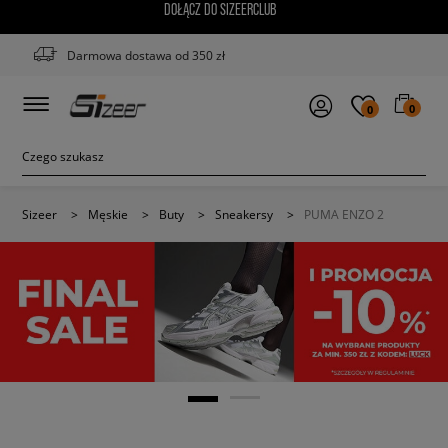
DOŁĄCZ DO SIZEERCLUB
Darmowa dostawa od 350 zł
0
0
Sizeer
>
Męskie
>
Buty
>
Sneakersy
>
PUMA ENZO 2