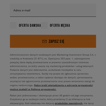
Adres e-mail
OFERTA DAMSKA
OFERTA MĘSKA
ZAPISZ SIĘ
Administratorem danych osobowych jest Marketing Investment Group S.A. z
siedzibą w Krakowie (31-871), os. Dywizjonu 303 paw. 1, udostępnione
powyżej dane będą przetwarzane w prawnie uzasadnionym interesie
administratora, za który uważa się marketing produktów i usług własnych.
Podanie danych jest dobrowolne, aczkolwiek niezbędne w celu
otrzymywania newslettera. Każdy ma prawo do zgłoszenia sprzeciwu
wobec przetwarzania, a także żądania dostępu do danych, sprostowania,
usunięcia lub ograniczenia przetwarzania oraz prawo wniesienia skargi do
Pełną treść oświadczenia o ochronie prywatności
organu nadzorczego.
można znaleźć w Polityce prywatności.
Rabat jest jednorazowy i obowiązuje przez 48 godzin od jego otrzymania.
Znajdziesz go w osobnym mailu, który prześlemy Ci po kliknięciu w link
produktów specjalnych
aktywacyjny. Kod rabatowy nie dotyczy
, nie łączy