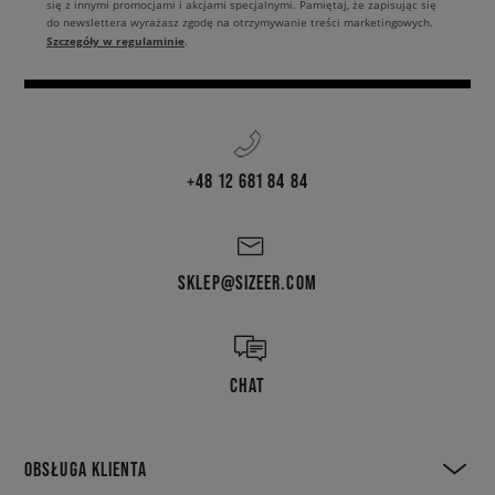
się z innymi promocjami i akcjami specjalnymi. Pamiętaj, że zapisując się
do newslettera wyrażasz zgodę na otrzymywanie treści marketingowych.
Szczegóły w regulaminie
.
+48 12 681 84 84
SKLEP@SIZEER.COM
CHAT
OBSŁUGA KLIENTA