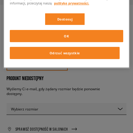
informacji, przeczytaj naszą
politykę prywatności.
Dostosuj
PUMA ENZO 2
męskie, sneakersy
OK
99,99 zł
Odrzuć wszystkie
z VAT
✛ 100 PKT. W
SIZEERCLUB
PRODUKT NIEDOSTĘPNY
Wyślemy Ci e-mail, gdy żądany rozmiar będzie ponownie
dostępny.
Wybierz rozmiar
SPRAWDŹ DOSTĘPNOŚĆ W SALONACH