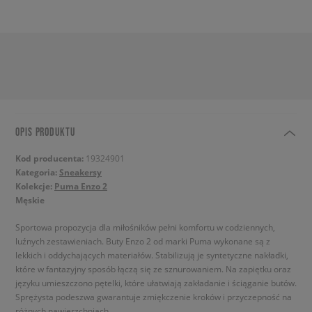
OPIS PRODUKTU
Kod producenta:
19324901
Kategoria:
Sneakersy
Kolekcje:
Puma Enzo 2
Męskie
Sportowa propozycja dla miłośników pełni komfortu w codziennych,
luźnych zestawieniach. Buty Enzo 2 od marki Puma wykonane są z
lekkich i oddychających materiałów. Stabilizują je syntetyczne nakładki,
które w fantazyjny sposób łączą się ze sznurowaniem. Na zapiętku oraz
języku umieszczono pętelki, które ułatwiają zakładanie i ściąganie butów.
Sprężysta podeszwa gwarantuje zmiękczenie kroków i przyczepność na
różnych nawierzchniach.