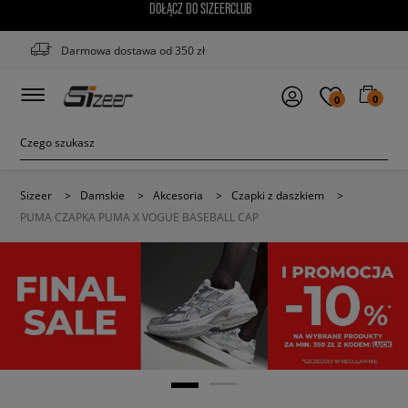
DOŁĄCZ DO SIZEERCLUB
Darmowa dostawa od 350 zł
0
0
Sizeer
>
Damskie
>
Akcesoria
>
Czapki z daszkiem
>
PUMA CZAPKA PUMA X VOGUE BASEBALL CAP