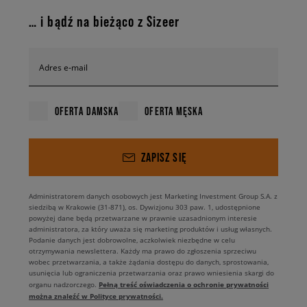
… i bądź na bieżąco z Sizeer
Adres e-mail
OFERTA DAMSKA
OFERTA MĘSKA
ZAPISZ SIĘ
Administratorem danych osobowych jest Marketing Investment Group S.A. z
siedzibą w Krakowie (31-871), os. Dywizjonu 303 paw. 1, udostępnione
powyżej dane będą przetwarzane w prawnie uzasadnionym interesie
administratora, za który uważa się marketing produktów i usług własnych.
Podanie danych jest dobrowolne, aczkolwiek niezbędne w celu
otrzymywania newslettera. Każdy ma prawo do zgłoszenia sprzeciwu
wobec przetwarzania, a także żądania dostępu do danych, sprostowania,
usunięcia lub ograniczenia przetwarzania oraz prawo wniesienia skargi do
Pełną treść oświadczenia o ochronie prywatności
organu nadzorczego.
można znaleźć w Polityce prywatności.