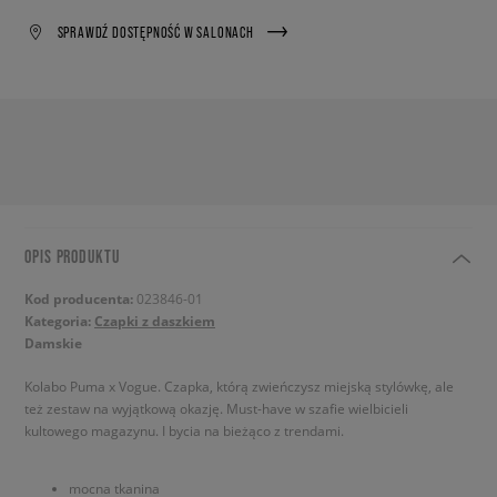
SPRAWDŹ DOSTĘPNOŚĆ W SALONACH
OPIS PRODUKTU
Kod producenta:
023846-01
Kategoria:
Czapki z daszkiem
Damskie
Kolabo Puma x Vogue. Czapka, którą zwieńczysz miejską stylówkę, ale
też zestaw na wyjątkową okazję. Must-have w szafie wielbicieli
kultowego magazynu. I bycia na bieżąco z trendami.
mocna tkanina