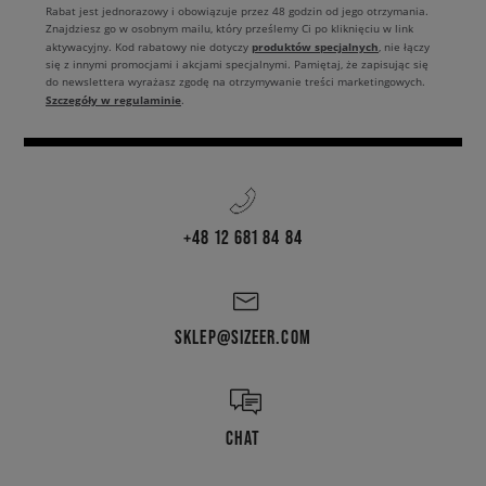
Rabat jest jednorazowy i obowiązuje przez 48 godzin od jego otrzymania.
Znajdziesz go w osobnym mailu, który prześlemy Ci po kliknięciu w link
produktów specjalnych
aktywacyjny. Kod rabatowy nie dotyczy
, nie łączy
się z innymi promocjami i akcjami specjalnymi. Pamiętaj, że zapisując się
do newslettera wyrażasz zgodę na otrzymywanie treści marketingowych.
Szczegóły w regulaminie
.
+48 12 681 84 84
SKLEP@SIZEER.COM
CHAT