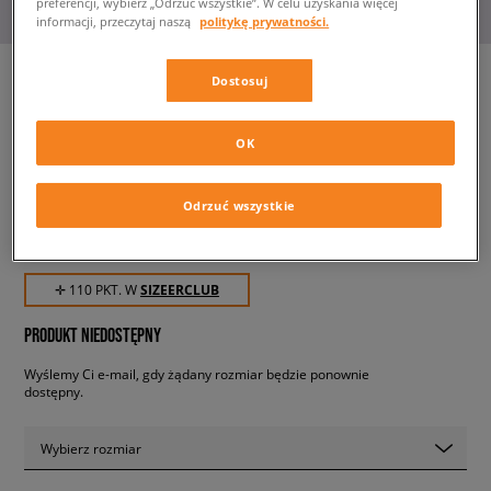
preferencji, wybierz „Odrzuć wszystkie”. W celu uzyskania więcej
informacji, przeczytaj naszą
politykę prywatności.
Dostosuj
PUMA CZAPKA PUMA X
OK
VOGUE BASEBALL CAP
damskie, czapki z daszkiem
Odrzuć wszystkie
109,99 zł
z VAT
✛ 110 PKT. W
SIZEERCLUB
PRODUKT NIEDOSTĘPNY
Wyślemy Ci e-mail, gdy żądany rozmiar będzie ponownie
dostępny.
Wybierz rozmiar