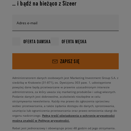
… i bądź na bieżąco z Sizeer
Adres e-mail
OFERTA DAMSKA
OFERTA MĘSKA
ZAPISZ SIĘ
Administratorem danych osobowych jest Marketing Investment Group S.A. z
siedzibą w Krakowie (31-871), os. Dywizjonu 303 paw. 1, udostępnione
powyżej dane będą przetwarzane w prawnie uzasadnionym interesie
administratora, za który uważa się marketing produktów i usług własnych.
Podanie danych jest dobrowolne, aczkolwiek niezbędne w celu
otrzymywania newslettera. Każdy ma prawo do zgłoszenia sprzeciwu
wobec przetwarzania, a także żądania dostępu do danych, sprostowania,
usunięcia lub ograniczenia przetwarzania oraz prawo wniesienia skargi do
Pełną treść oświadczenia o ochronie prywatności
organu nadzorczego.
można znaleźć w Polityce prywatności.
Rabat jest jednorazowy i obowiązuje przez 48 godzin od jego otrzymania.