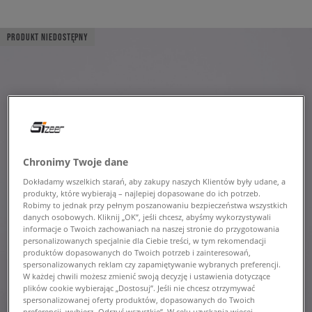
PRODUKT NIEDOSTĘPNY
Chronimy Twoje dane
Dokładamy wszelkich starań, aby zakupy naszych Klientów były udane, a
produkty, które wybierają – najlepiej dopasowane do ich potrzeb.
Robimy to jednak przy pełnym poszanowaniu bezpieczeństwa wszystkich
danych osobowych. Kliknij „OK”, jeśli chcesz, abyśmy wykorzystywali
informacje o Twoich zachowaniach na naszej stronie do przygotowania
personalizowanych specjalnie dla Ciebie treści, w tym rekomendacji
produktów dopasowanych do Twoich potrzeb i zainteresowań,
spersonalizowanych reklam czy zapamiętywanie wybranych preferencji.
W każdej chwili możesz zmienić swoją decyzję i ustawienia dotyczące
plików cookie wybierając „Dostosuj”. Jeśli nie chcesz otrzymywać
spersonalizowanej oferty produktów, dopasowanych do Twoich
preferencji, wybierz „Odrzuć wszystkie”. W celu uzyskania więcej