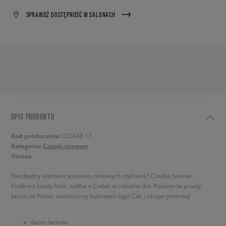
SPRAWDŹ DOSTĘPNOŚĆ W SALONACH
OPIS PRODUKTU
Kod producenta:
022848 17
Kategoria:
Czapki zimowe
Unisex
Niezbędny element jesienno-zimowych stylówek? Czapka beanie.
Podkręci każdy look, zadba o Ciebie w chłodne dni. Postaw na prosty
fason od Puma, zwieńczony kultowym logo Cat, i eksperymentuj!
fason beanie