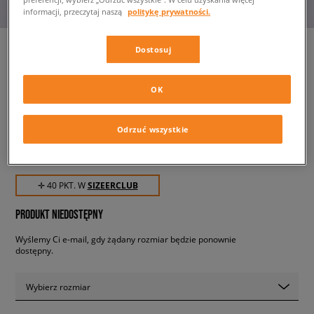
informacji, przeczytaj naszą
politykę prywatności.
Dostosuj
PUMA CZAPKA ARCHIVE MID
OK
FIT BEANIE
unisex, czapki zimowe
Odrzuć wszystkie
39,99 zł
z VAT
✛ 40 PKT. W
SIZEERCLUB
PRODUKT NIEDOSTĘPNY
Wyślemy Ci e-mail, gdy żądany rozmiar będzie ponownie
dostępny.
Wybierz rozmiar