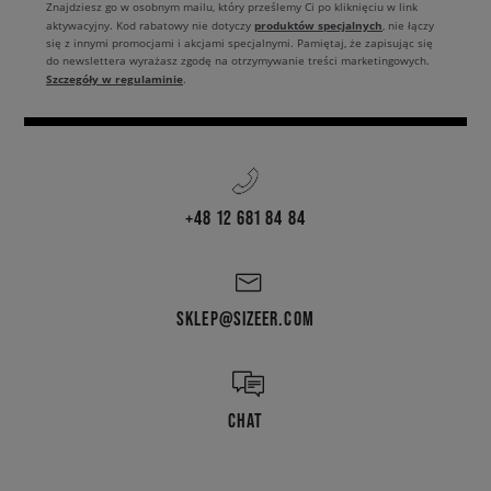
Znajdziesz go w osobnym mailu, który prześlemy Ci po kliknięciu w link
produktów specjalnych
aktywacyjny. Kod rabatowy nie dotyczy
, nie łączy
się z innymi promocjami i akcjami specjalnymi. Pamiętaj, że zapisując się
do newslettera wyrażasz zgodę na otrzymywanie treści marketingowych.
Szczegóły w regulaminie
.
+48 12 681 84 84
SKLEP@SIZEER.COM
CHAT