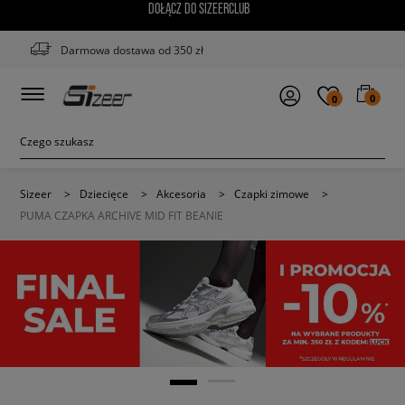
DOŁĄCZ DO SIZEERCLUB
Darmowa dostawa od 350 zł
0
0
Sizeer
>
Dziecięce
>
Akcesoria
>
Czapki zimowe
>
PUMA CZAPKA ARCHIVE MID FIT BEANIE