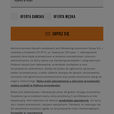
Adres e-mail
OFERTA DAMSKA
OFERTA MĘSKA
ZAPISZ SIĘ
Administratorem danych osobowych jest Marketing Investment Group S.A. z
siedzibą w Krakowie (31-871), os. Dywizjonu 303 paw. 1, udostępnione
powyżej dane będą przetwarzane w prawnie uzasadnionym interesie
administratora, za który uważa się marketing produktów i usług własnych.
Podanie danych jest dobrowolne, aczkolwiek niezbędne w celu
otrzymywania newslettera. Każdy ma prawo do zgłoszenia sprzeciwu
wobec przetwarzania, a także żądania dostępu do danych, sprostowania,
usunięcia lub ograniczenia przetwarzania oraz prawo wniesienia skargi do
Pełną treść oświadczenia o ochronie prywatności
organu nadzorczego.
można znaleźć w Polityce prywatności.
Rabat jest jednorazowy i obowiązuje przez 48 godzin od jego otrzymania.
Znajdziesz go w osobnym mailu, który prześlemy Ci po kliknięciu w link
produktów specjalnych
aktywacyjny. Kod rabatowy nie dotyczy
, nie łączy
się z innymi promocjami i akcjami specjalnymi. Pamiętaj, że zapisując się
do newslettera wyrażasz zgodę na otrzymywanie treści marketingowych.
Szczegóły w regulaminie
.