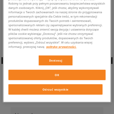
Robimy to jednak przy pełnym poszanowaniu bezpieczeństwa wszystkich
POWRÓT DO SKLEPU
danych osobowych. Kliknij „OK”, jeśli chcesz, abyśmy wykorzystywali
informacje o Twoich zachowaniach na naszej stronie do przygotowania
personalizowanych specjalnie dla Ciebie treści, w tym rekomendacji
produktów dopasowanych do Twoich potrzeb i zainteresowań,
spersonalizowanych reklam czy zapamiętywanie wybranych preferencji.
W każdej chwili możesz zmienić swoją decyzję i ustawienia dotyczące
plików cookie wybierając „Dostosuj”. Jeśli nie chcesz otrzymywać
Aktualnie przeglądasz buty męskie: Puma BMW ⭐ Dostępne modele tych
spersonalizowanej oferty produktów, dopasowanych do Twoich
sneakersów dla mężczyzn: 0 ✅
preferencji, wybierz „Odrzuć wszystkie”. W celu uzyskania więcej
informacji, przeczytaj naszą
politykę prywatności.
Dostosuj
ZAPISZ SIĘ DO
OK
NEWSLETTERA
Odrzuć wszystkie
… i bądź na bieżąco z Sizeer