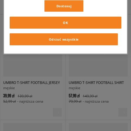
Dostosuj
OK
Odrzuć wszystkie
UMBRO T-SHIRT FOOTBALL JERSEY
UMBRO T-SHIRT FOOTBALL SHIRT
męskie
męskie
39,99 zł
57,99 zł
139,99 zł
149,99 zł
52,99 zł
- najniższa cena
79,99 zł
- najniższa cena