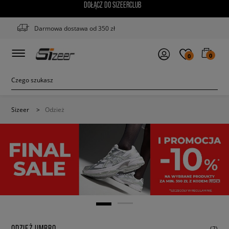
DOŁĄCZ DO SIZEERCLUB
Darmowa dostawa od 350 zł
0
0
Sizeer
>
Odzież
ODZIEŻ UMBRO
(7)