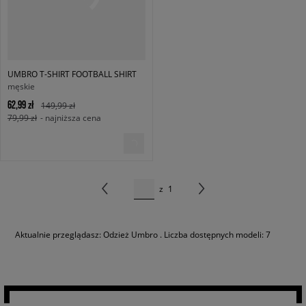
UMBRO T-SHIRT FOOTBALL SHIRT
męskie
62,99 zł
149,99 zł
79,99 zł
- najniższa cena
z
1
Aktualnie przeglądasz: Odzież Umbro . Liczba dostępnych modeli: 7