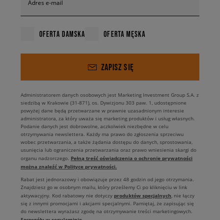
Adres e-mail
OFERTA DAMSKA
OFERTA MĘSKA
ZAPISZ SIĘ
Administratorem danych osobowych jest Marketing Investment Group S.A. z
siedzibą w Krakowie (31-871), os. Dywizjonu 303 paw. 1, udostępnione
powyżej dane będą przetwarzane w prawnie uzasadnionym interesie
administratora, za który uważa się marketing produktów i usług własnych.
Podanie danych jest dobrowolne, aczkolwiek niezbędne w celu
otrzymywania newslettera. Każdy ma prawo do zgłoszenia sprzeciwu
wobec przetwarzania, a także żądania dostępu do danych, sprostowania,
usunięcia lub ograniczenia przetwarzania oraz prawo wniesienia skargi do
Pełną treść oświadczenia o ochronie prywatności
organu nadzorczego.
można znaleźć w Polityce prywatności.
Rabat jest jednorazowy i obowiązuje przez 48 godzin od jego otrzymania.
Znajdziesz go w osobnym mailu, który prześlemy Ci po kliknięciu w link
produktów specjalnych
aktywacyjny. Kod rabatowy nie dotyczy
, nie łączy
się z innymi promocjami i akcjami specjalnymi. Pamiętaj, że zapisując się
do newslettera wyrażasz zgodę na otrzymywanie treści marketingowych.
Szczegóły w regulaminie
.