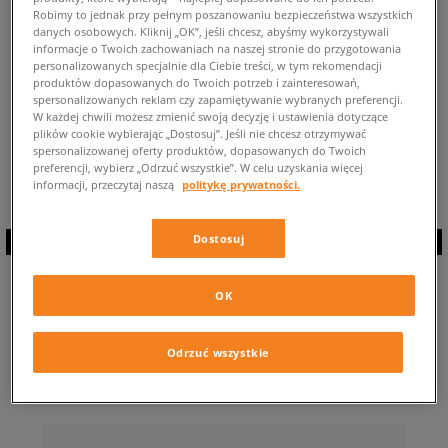
Robimy to jednak przy pełnym poszanowaniu bezpieczeństwa wszystkich
POWRÓT DO SKLEPU
danych osobowych. Kliknij „OK”, jeśli chcesz, abyśmy wykorzystywali
informacje o Twoich zachowaniach na naszej stronie do przygotowania
personalizowanych specjalnie dla Ciebie treści, w tym rekomendacji
produktów dopasowanych do Twoich potrzeb i zainteresowań,
spersonalizowanych reklam czy zapamiętywanie wybranych preferencji.
W każdej chwili możesz zmienić swoją decyzję i ustawienia dotyczące
plików cookie wybierając „Dostosuj”. Jeśli nie chcesz otrzymywać
Aktualnie przeglądasz: Bluzy Levi’s® kolor szary . Liczba dostępnych
spersonalizowanej oferty produktów, dopasowanych do Twoich
modeli: 0
preferencji, wybierz „Odrzuć wszystkie”. W celu uzyskania więcej
informacji, przeczytaj naszą
politykę prywatności.
Dostosuj
ZAPISZ SIĘ DO
OK
NEWSLETTERA
Odrzuć wszystkie
… i bądź na bieżąco z Sizeer