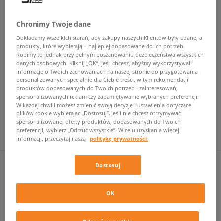
Chronimy Twoje dane
Dokładamy wszelkich starań, aby zakupy naszych Klientów były udane, a
produkty, które wybierają – najlepiej dopasowane do ich potrzeb.
Robimy to jednak przy pełnym poszanowaniu bezpieczeństwa wszystkich
danych osobowych. Kliknij „OK”, jeśli chcesz, abyśmy wykorzystywali
informacje o Twoich zachowaniach na naszej stronie do przygotowania
personalizowanych specjalnie dla Ciebie treści, w tym rekomendacji
-25% przy zakupie 2 sztuk
produktów dopasowanych do Twoich potrzeb i zainteresowań,
ELLESSE BLUZA Z KAPTUREM VARON OH HOODY LGREY MRL
ELLESSE BLUZA CLUB DI CORSA SWEATSHIRT LGREY MRL
spersonalizowanych reklam czy zapamiętywanie wybranych preferencji.
męskie
męskie
W każdej chwili możesz zmienić swoją decyzję i ustawienia dotyczące
plików cookie wybierając „Dostosuj”. Jeśli nie chcesz otrzymywać
229,99 zł
299,99 zł
spersonalizowanej oferty produktów, dopasowanych do Twoich
preferencji, wybierz „Odrzuć wszystkie”. W celu uzyskania więcej
informacji, przeczytaj naszą
politykę prywatności.
Dostosuj
OK