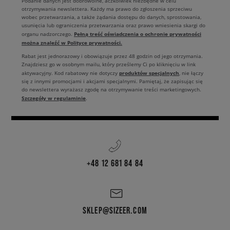
Podanie danych jest dobrowolne, aczkolwiek niezbędne w celu
otrzymywania newslettera. Każdy ma prawo do zgłoszenia sprzeciwu
wobec przetwarzania, a także żądania dostępu do danych, sprostowania,
usunięcia lub ograniczenia przetwarzania oraz prawo wniesienia skargi do
Pełną treść oświadczenia o ochronie prywatności
organu nadzorczego.
można znaleźć w Polityce prywatności.
Rabat jest jednorazowy i obowiązuje przez 48 godzin od jego otrzymania.
Znajdziesz go w osobnym mailu, który prześlemy Ci po kliknięciu w link
produktów specjalnych
aktywacyjny. Kod rabatowy nie dotyczy
, nie łączy
się z innymi promocjami i akcjami specjalnymi. Pamiętaj, że zapisując się
do newslettera wyrażasz zgodę na otrzymywanie treści marketingowych.
Szczegóły w regulaminie
.
+48 12 681 84 84
SKLEP@SIZEER.COM