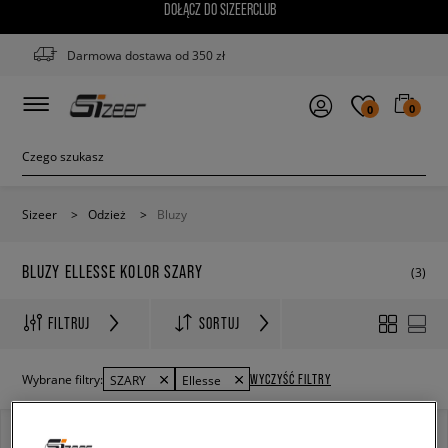
DOŁĄCZ DO SIZEERCLUB
Darmowa dostawa od 350 zł
0
0
Sizeer
>
Odzież
>
Bluzy
BLUZY ELLESSE KOLOR SZARY
(3)
FILTRUJ
SORTUJ
WYCZYŚĆ FILTRY
Wybrane filtry:
SZARY
Ellesse