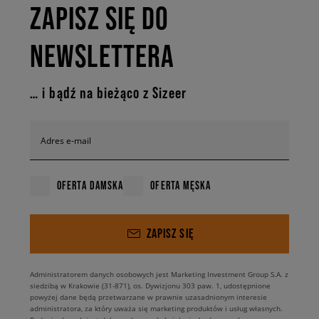
ZAPISZ SIĘ DO
NEWSLETTERA
… i bądź na bieżąco z Sizeer
Adres e-mail
OFERTA DAMSKA
OFERTA MĘSKA
ZAPISZ SIĘ
Administratorem danych osobowych jest Marketing Investment Group S.A. z
siedzibą w Krakowie (31-871), os. Dywizjonu 303 paw. 1, udostępnione
powyżej dane będą przetwarzane w prawnie uzasadnionym interesie
administratora, za który uważa się marketing produktów i usług własnych.