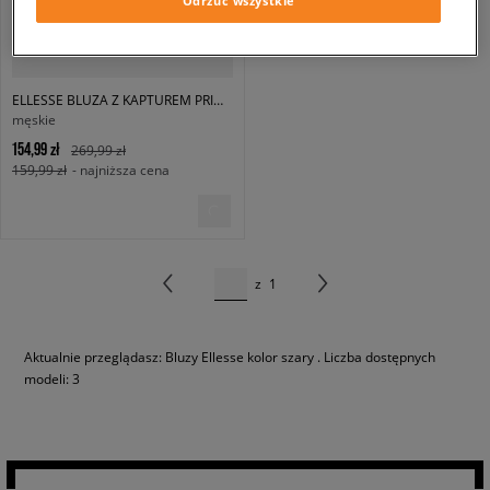
Odrzuć wszystkie
ELLESSE BLUZA Z KAPTUREM PRIMERO GREY
męskie
154,99 zł
269,99 zł
159,99 zł
- najniższa cena
z
1
Aktualnie przeglądasz: Bluzy Ellesse kolor szary . Liczba dostępnych
modeli: 3