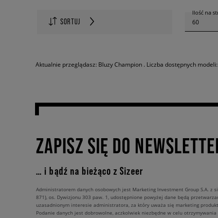
Ilość na s
SORTUJ
60
Aktualnie przeglądasz: Bluzy Champion . Liczba dostępnych modeli:
ZAPISZ SIĘ DO NEWSLETTE
… i bądź na bieżąco z Sizeer
Administratorem danych osobowych jest Marketing Investment Group S.A. z si
871), os. Dywizjonu 303 paw. 1, udostępnione powyżej dane będą przetwarz
uzasadnionym interesie administratora, za który uważa się marketing produkt
Podanie danych jest dobrowolne, aczkolwiek niezbędne w celu otrzymywania