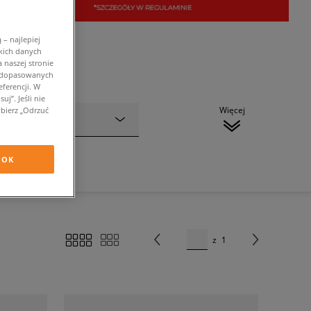
– najlepiej
kich danych
 naszej stronie
w dopasowanych
ferencji. W
j”. Jeśli nie
Więcej
bierz „Odrzuć
Marka
(1)
OK
z
1