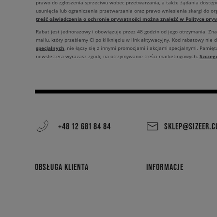
prawo do zgłoszenia sprzeciwu wobec przetwarzania, a także żądania dostęp
usunięcia lub ograniczenia przetwarzania oraz prawo wniesienia skargi do o
treść oświadczenia o ochronie prywatności można znaleźć w Polityce pryw
Rabat jest jednorazowy i obowiązuje przez 48 godzin od jego otrzymania. Zn
mailu, który prześlemy Ci po kliknięciu w link aktywacyjny. Kod rabatowy nie 
specjalnych
, nie łączy się z innymi promocjami i akcjami specjalnymi. Pamięta
Szczeg
newslettera wyrażasz zgodę na otrzymywanie treści marketingowych.
+48 12 681 84 84
SKLEP@SIZEER.
OBSŁUGA KLIENTA
INFORMACJE