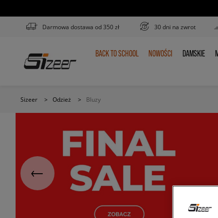
Darmowa dostawa od 350 zł
30 dni na zwrot
BACK TO SCHOOL
NOWOŚCI
DAMSKIE
M
BACK
NOWOŚCI
DAMSKIE
TO
SCHOOL
Sizeer
>
Odzież
>
Bluzy