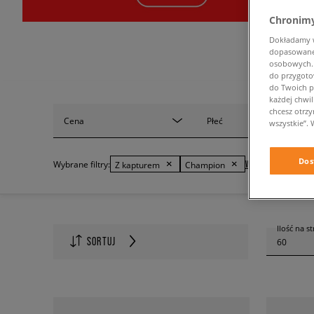
Chronimy
Dokładamy ws
dopasowane 
osobowych. K
do przygoto
do Twoich p
każdej chwil
chcesz otrz
Cena
Płeć
wszystkie”. 
Dos
WYCZYŚĆ FILTRY
Wybrane filtry:
Z kapturem
Champion
Ilość na s
SORTUJ
60