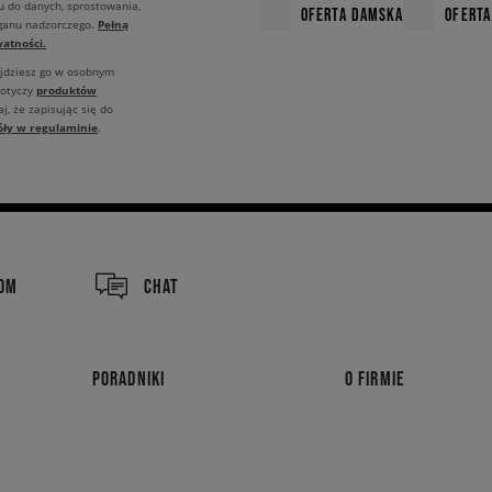
u do danych, sprostowania,
OFERTA DAMSKA
OFERTA
Pełną
rganu nadzorczego.
atności.
ajdziesz go w osobnym
produktów
dotyczy
j, że zapisując się do
óły w regulaminie
.
COM
CHAT
PORADNIKI
O FIRMIE