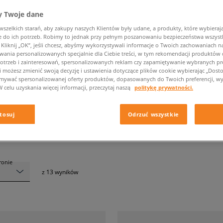
 Twoje dane
zelkich starań, aby zakupy naszych Klientów były udane, a produkty, które wybierają 
do ich potrzeb. Robimy to jednak przy pełnym poszanowaniu bezpieczeństwa wszyst
liknij „OK”, jeśli chcesz, abyśmy wykorzystywali informacje o Twoich zachowaniach na
BLUZY CHAMPION
wania personalizowanych specjalnie dla Ciebie treści, w tym rekomendacji produktó
otrzeb i zainteresowań, spersonalizowanych reklam czy zapamiętywanie wybranych pre
i możesz zmienić swoją decyzję i ustawienia dotyczące plików cookie wybierając „Dostosu
ymywać spersonalizowanej oferty produktów, dopasowanych do Twoich preferencji, wy
Rozmiar
Krój
W celu uzyskania więcej informacji, przeczytaj naszą
politykę prywatności.
tosuj
Odrzuć wszystkie
tronie
z
13
wyników