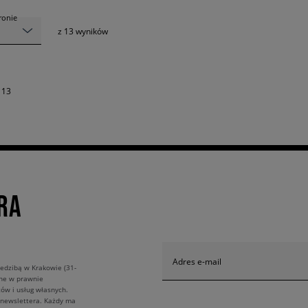
tronie
z
13
wyników
 13
RA
Adres e-mail
edzibą w Krakowie (31-
ane w prawnie
ów i usług własnych.
 newslettera. Każdy ma