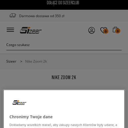
DOŁĄCZ DO SIZEERCLUB
Darmowa dostawa od 350 zł
0
0
Sizeer
>
Nike Zoom 2k
NIKE ZOOM 2K
Zmień treść wyszukanej frazy. Spróbuj użyć mniejszej
Chronimy Twoje dane
ilości filtrów.
Dokładamy wszelkich starań, aby zakupy naszych Klientów były udane, a