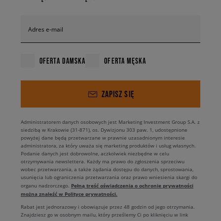
Adres e-mail
OFERTA DAMSKA
OFERTA MĘSKA
ZAPISZ SIĘ
Administratorem danych osobowych jest Marketing Investment Group S.A. z
siedzibą w Krakowie (31-871), os. Dywizjonu 303 paw. 1, udostępnione
powyżej dane będą przetwarzane w prawnie uzasadnionym interesie
administratora, za który uważa się marketing produktów i usług własnych.
Podanie danych jest dobrowolne, aczkolwiek niezbędne w celu
otrzymywania newslettera. Każdy ma prawo do zgłoszenia sprzeciwu
wobec przetwarzania, a także żądania dostępu do danych, sprostowania,
usunięcia lub ograniczenia przetwarzania oraz prawo wniesienia skargi do
Pełną treść oświadczenia o ochronie prywatności
organu nadzorczego.
można znaleźć w Polityce prywatności.
Rabat jest jednorazowy i obowiązuje przez 48 godzin od jego otrzymania.
Znajdziesz go w osobnym mailu, który prześlemy Ci po kliknięciu w link