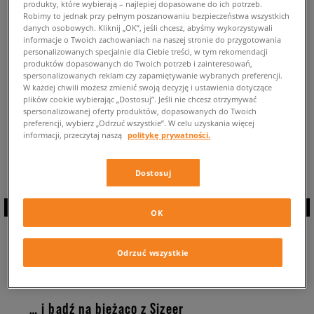
produkty, które wybierają – najlepiej dopasowane do ich potrzeb.
POWRÓT DO SKLEPU
Robimy to jednak przy pełnym poszanowaniu bezpieczeństwa wszystkich
danych osobowych. Kliknij „OK”, jeśli chcesz, abyśmy wykorzystywali
informacje o Twoich zachowaniach na naszej stronie do przygotowania
personalizowanych specjalnie dla Ciebie treści, w tym rekomendacji
produktów dopasowanych do Twoich potrzeb i zainteresowań,
spersonalizowanych reklam czy zapamiętywanie wybranych preferencji.
W każdej chwili możesz zmienić swoją decyzję i ustawienia dotyczące
Aktualnie przeglądasz sneakersy: Nike Zoom 2k ⭐ ⭐ ⭐ ⭐
Dostępne
plików cookie wybierając „Dostosuj”. Jeśli nie chcesz otrzymywać
modele tych sneakersów: 0 ✅
spersonalizowanej oferty produktów, dopasowanych do Twoich
preferencji, wybierz „Odrzuć wszystkie”. W celu uzyskania więcej
Powrót do całej kolekcji:
informacji, przeczytaj naszą
politykę prywatności.
Nike Zoom 2k
Dostosuj
OK
ZAPISZ SIĘ DO
Odrzuć wszystkie
NEWSLETTERA
… i bądź na bieżąco z Sizeer