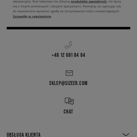
produktów specjalnych
aktywacyjny. Kod rabatowy nie dotyczy
, nie łączy
się z innymi promocjami i akcjami specjalnymi. Pamiętaj, że zapisując się
do newslettera wyrażasz zgodę na otrzymywanie treści marketingowych.
Szczegóły w regulaminie
.
+48 12 681 84 84
SKLEP@SIZEER.COM
CHAT
OBSŁUGA KLIENTA