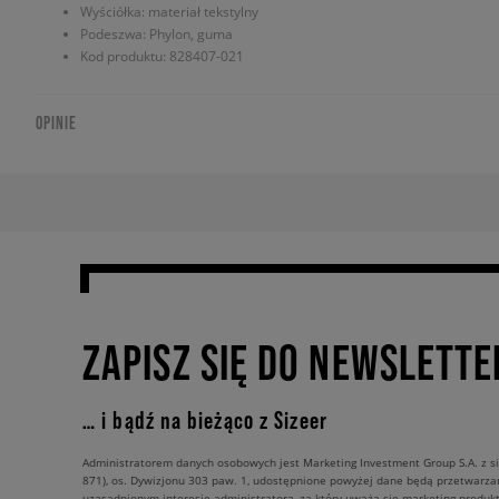
Wyściółka: materiał tekstylny
Podeszwa: Phylon, guma
Kod produktu: 828407-021
OPINIE
ZAPISZ SIĘ DO NEWSLETTE
… i bądź na bieżąco z Sizeer
Administratorem danych osobowych jest Marketing Investment Group S.A. z si
871), os. Dywizjonu 303 paw. 1, udostępnione powyżej dane będą przetwarz
uzasadnionym interesie administratora, za który uważa się marketing produkt