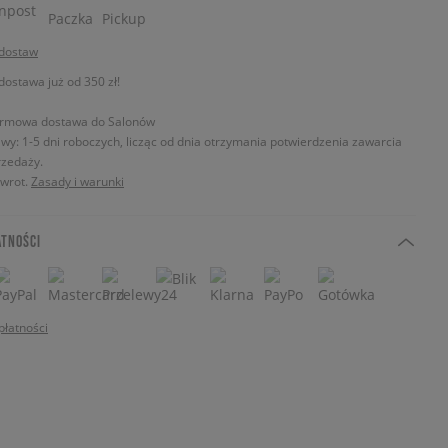
 dostaw
stawa już od 350 zł!
rmowa dostawa do Salonów
wy: 1-5 dni roboczych, licząc od dnia otrzymania potwierdzenia zawarcia
zedaży.
zwrot.
Zasady i warunki
ATNOŚCI
płatności