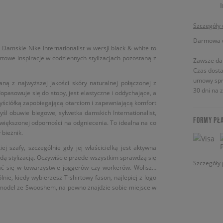
Szczegóły
Darmowa do
 Damskie Nike Internationalist w wersji black & white to
rtowe inspiracje w codziennych stylizacjach pozostaną z
Zawsze da
Czas dosta
umowy spr
ną z najwyższej jakości skóry naturalnej połączonej z
30 dni na 
pasowuje się do stopy, jest elastyczne i oddychające, a
ściółką zapobiegającą otarciom i zapewniającą komfort
l obuwie biegowe, sylwetka damskich Internationalist,
FORMY PŁ
większonej odporności na odgniecenia. To idealna na co
bieżnik.
ej szafy, szczególnie gdy jej właścicielką jest aktywna
dą stylizacją. Oczywiście przede wszystkim sprawdzą się
Szczegóły 
ać się w towarzystwie joggerów czy workerów. Wolisz…
nie, kiedy wybierzesz T-shirtowy fason, najlepiej z logo
, model ze Swooshem, na pewno znajdzie sobie miejsce w