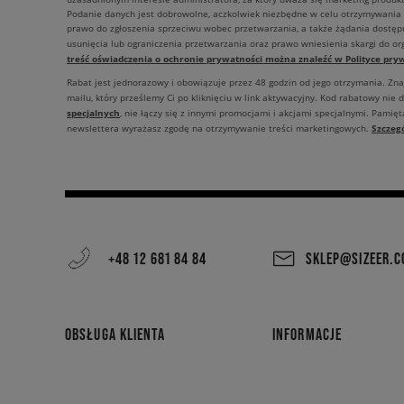
Podanie danych jest dobrowolne, aczkolwiek niezbędne w celu otrzymywania
prawo do zgłoszenia sprzeciwu wobec przetwarzania, a także żądania dostęp
usunięcia lub ograniczenia przetwarzania oraz prawo wniesienia skargi do o
treść oświadczenia o ochronie prywatności można znaleźć w Polityce pryw
Rabat jest jednorazowy i obowiązuje przez 48 godzin od jego otrzymania. Zn
mailu, który prześlemy Ci po kliknięciu w link aktywacyjny. Kod rabatowy nie 
specjalnych
, nie łączy się z innymi promocjami i akcjami specjalnymi. Pamięta
Szczeg
newslettera wyrażasz zgodę na otrzymywanie treści marketingowych.
+48 12 681 84 84
SKLEP@SIZEER.
OBSŁUGA KLIENTA
INFORMACJE