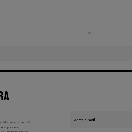
RA
Adres e-mail
edzibą w Krakowie (31-
ane w prawnie
ów i usług własnych.