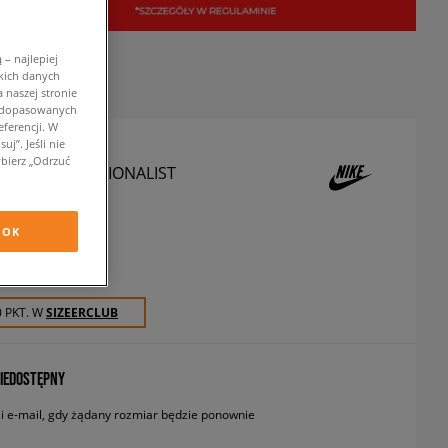
– najlepiej
kich danych
 naszej stronie
w dopasowanych
ferencji. W
j”. Jeśli nie
bierz „Odrzuć
MNS INTERNATIONALIST
sneakersy
OK
zł
z VAT
0 PKT. W
SIZEERCLUB
IEDOSTĘPNY
 e-mail, gdy żądany rozmiar będzie ponownie