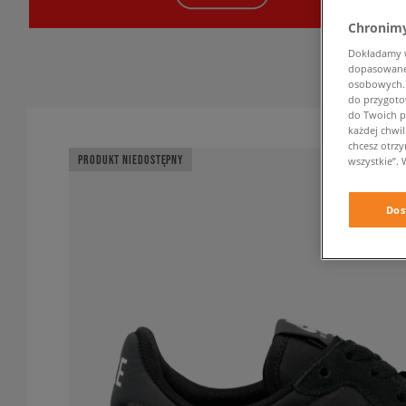
Chronimy
Dokładamy ws
dopasowane 
osobowych. K
do przygoto
do Twoich p
każdej chwil
chcesz otrz
PRODUKT NIEDOSTĘPNY
wszystkie”. 
Dos