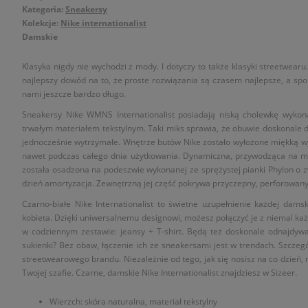
Kategoria:
Sneakersy
Kolekcje:
Nike internationalist
Damskie
Klasyka nigdy nie wychodzi z mody. I dotyczy to także klasyki streetwearu.
najlepszy dowód na to, że proste rozwiązania są czasem najlepsze, a spo
nami jeszcze bardzo długo.
Sneakersy Nike WMNS Internationalist posiadają niską cholewkę wykona
trwałym materiałem tekstylnym. Taki miks sprawia, że obuwie doskonale do
jednocześnie wytrzymałe. Wnętrze butów Nike zostało wyłożone miękką wy
nawet podczas całego dnia użytkowania. Dynamiczna, przywodząca na myś
została osadzona na podeszwie wykonanej ze sprężystej pianki Phylon o z
dzień amortyzacja. Zewnętrzną jej część pokrywa przyczepny, perforowany 
Czarno-białe Nike Internationalist to świetne uzupełnienie każdej damski
kobieta. Dzięki uniwersalnemu designowi, możesz połączyć je z niemal każ
w codziennym zestawie: jeansy + T-shirt. Będą też doskonale odnajdyw
sukienki? Bez obaw, łączenie ich ze sneakersami jest w trendach. Szczegól
streetwearowego brandu. Niezależnie od tego, jak się nosisz na co dzień
Twojej szafie. Czarne, damskie Nike Internationalist znajdziesz w Sizeer.
Wierzch: skóra naturalna, materiał tekstylny