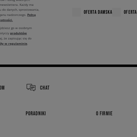
 newslettera. Każdy ma
u do danych, sprostowania,
OFERTA DAMSKA
OFERTA
Pełną
rganu nadzorczego.
atności.
ajdziesz go w osobnym
produktów
dotyczy
j, że zapisując się do
óły w regulaminie
.
COM
CHAT
PORADNIKI
O FIRMIE