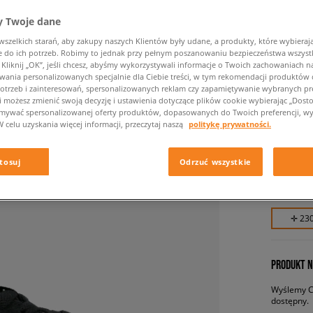
 Twoje dane
zelkich starań, aby zakupy naszych Klientów były udane, a produkty, które wybierają 
do ich potrzeb. Robimy to jednak przy pełnym poszanowaniu bezpieczeństwa wszyst
liknij „OK”, jeśli chcesz, abyśmy wykorzystywali informacje o Twoich zachowaniach na
wania personalizowanych specjalnie dla Ciebie treści, w tym rekomendacji produktó
otrzeb i zainteresowań, spersonalizowanych reklam czy zapamiętywanie wybranych pre
i możesz zmienić swoją decyzję i ustawienia dotyczące plików cookie wybierając „Dostosu
ymywać spersonalizowanej oferty produktów, dopasowanych do Twoich preferencji, wy
NIKE W
W celu uzyskania więcej informacji, przeczytaj naszą
politykę prywatności.
damskie, 
tosuj
Odrzuć wszystkie
229,99 
✛ 23
PRODUKT N
Wyślemy Ci
dostępny.