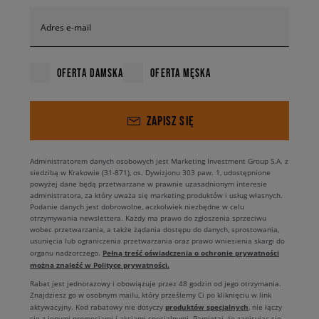
Adres e-mail
OFERTA DAMSKA
OFERTA MĘSKA
ZAPISZ SIĘ
Administratorem danych osobowych jest Marketing Investment Group S.A. z
siedzibą w Krakowie (31-871), os. Dywizjonu 303 paw. 1, udostępnione
powyżej dane będą przetwarzane w prawnie uzasadnionym interesie
administratora, za który uważa się marketing produktów i usług własnych.
Podanie danych jest dobrowolne, aczkolwiek niezbędne w celu
otrzymywania newslettera. Każdy ma prawo do zgłoszenia sprzeciwu
wobec przetwarzania, a także żądania dostępu do danych, sprostowania,
usunięcia lub ograniczenia przetwarzania oraz prawo wniesienia skargi do
Pełną treść oświadczenia o ochronie prywatności
organu nadzorczego.
można znaleźć w Polityce prywatności.
Rabat jest jednorazowy i obowiązuje przez 48 godzin od jego otrzymania.
Znajdziesz go w osobnym mailu, który prześlemy Ci po kliknięciu w link
produktów specjalnych
aktywacyjny. Kod rabatowy nie dotyczy
, nie łączy
się z innymi promocjami i akcjami specjalnymi. Pamiętaj, że zapisując się