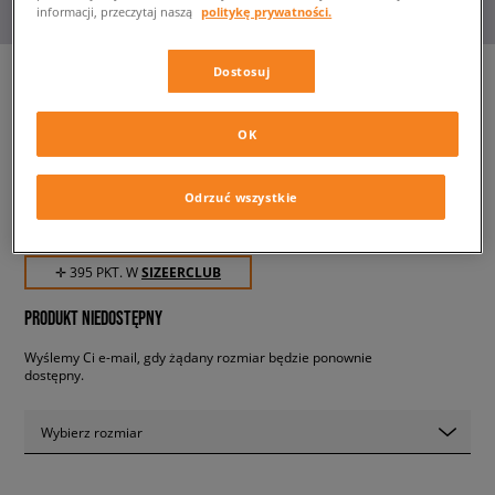
informacji, przeczytaj naszą
politykę prywatności.
Dostosuj
NIKE WMNS DUNK HIGH UP
OK
damskie, sneakersy
Odrzuć wszystkie
394,99 zł
z VAT
✛ 395 PKT. W
SIZEERCLUB
PRODUKT NIEDOSTĘPNY
Wyślemy Ci e-mail, gdy żądany rozmiar będzie ponownie
dostępny.
Wybierz rozmiar