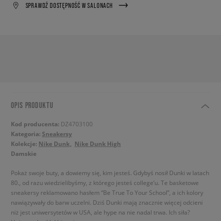
SPRAWDŹ DOSTĘPNOŚĆ W SALONACH
OPIS PRODUKTU
Kod producenta:
DZ4703100
Kategoria:
Sneakersy
Kolekcje:
Nike Dunk
Nike Dunk High
Damskie
Pokaż swoje buty, a dowiemy się, kim jesteś. Gdybyś nosił Dunki w latach
80., od razu wiedzielibyśmy, z którego jesteś college’u. Te basketowe
sneakersy reklamowano hasłem “Be True To Your School”, a ich kolory
nawiązywały do barw uczelni. Dziś Dunki mają znacznie więcej odcieni
niż jest uniwersytetów w USA, ale hype na nie nadal trwa. Ich siła?