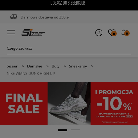
DOŁĄCZ DO SIZEERCLUB
Darmowa dostawa od 350 zł
0
0
Sizeer
>
Damskie
>
Buty
>
Sneakersy
>
NIKE WMNS DUNK HIGH UP