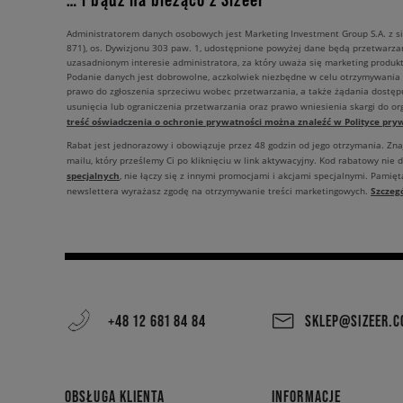
Administratorem danych osobowych jest Marketing Investment Group S.A. z si
871), os. Dywizjonu 303 paw. 1, udostępnione powyżej dane będą przetwarz
uzasadnionym interesie administratora, za który uważa się marketing produkt
Podanie danych jest dobrowolne, aczkolwiek niezbędne w celu otrzymywania
prawo do zgłoszenia sprzeciwu wobec przetwarzania, a także żądania dostęp
usunięcia lub ograniczenia przetwarzania oraz prawo wniesienia skargi do o
treść oświadczenia o ochronie prywatności można znaleźć w Polityce pryw
Rabat jest jednorazowy i obowiązuje przez 48 godzin od jego otrzymania. Zn
mailu, który prześlemy Ci po kliknięciu w link aktywacyjny. Kod rabatowy nie 
specjalnych
, nie łączy się z innymi promocjami i akcjami specjalnymi. Pamięta
Szczeg
newslettera wyrażasz zgodę na otrzymywanie treści marketingowych.
+48 12 681 84 84
SKLEP@SIZEER.
OBSŁUGA KLIENTA
INFORMACJE