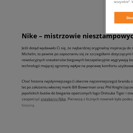
wszystkie”. 
Dos
Nike – mistrzowie niesztampowych
Jeśli dotąd wydawało Ci się, że najbardziej oryginalną inspiracja d
Michelin, to pewnie po zapoznaniu się ze szczegółami dotyczącymi 
rewolucyjnych sneakersów biegowych bezapelacyjnie wygrywają bow
technologii mającej ogromny wpływ na poprawę komfortu użytkowan
Choć historia najsłynniejszego (i obecnie najcenniejszego) brandu
lat po założeniu własnej marki Bill Bowerman oraz Phil Knight (o
japońskich butów do biegania opatrzonych logo Onitsuka Tiger i stw
zaopatrzyć
sneakersy Nike
. Pierwszą z licznych nowinek była pod
historią.
Pomysł na stworzenie tego oryginalnego rozwiązania przyszedł do 
musiał zrobić na nim wrażenie, ponieważ nieregularna struktura z
powstał pierwowzór podeszwy odznaczającej się nie tylko znakomit