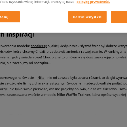
W celu uzyskania więcej informacji, przeczytaj naszą
politykę prywatności.
tosuj
Odrzuć wszystkie
 inspiracji
o stworzenia modelu:
sneakersy
o jakiej kiedykolwiek słyszał świat był dobrze wsz
kicksów, które chcemy Ci dziś przedstawić zmienisz raczej zdanie. W rankingu n
iem… gofry śniadaniowe! Choć brzmi to umówmy się dość zaskakująco, to właśni
ia, ale zacznijmy od początku…
 sportowego na świecie –
Nike
- nie od zawsze była usłana różami, to dzięki wytrwa
jcowie założyciele firmy z charakterystycznym Swooshem) zdecydowali się podjąć
orzyli nie tylko swoje pierwsze, własne projekty obuwia, ale także skierowali s
eszwa zastosowana właśnie w modelu
Nike Waffle Trainer
, która oprócz wysokie
głowy Billowi Bowermanowi podczas weekendowego śniadania, kiedy to żona dla 
ainspirowała go do wykonania eksperymentu – założyciel marki Nike postanowił 
ą przyczepnością, ale również amortyzacją, która po udoskonaleniu stała się n