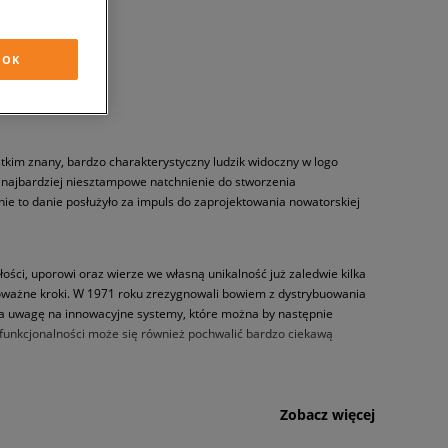
OK
ystkim znany, bardzo charakterystyczny ludzik widoczny w logo
a najbardziej niesztampowe natchnienie do stworzenia
e to danie posłużyło za impuls do zaprojektowania nowatorskiej
łości, uporowi oraz wierze we własną unikalność już zaledwie kilka
 poważne kroki. W 1971 roku zrezygnowali bowiem z dystrybuowania
woja uwagę na innowacyjne systemy, które można by następnie
j funkcjonalności może się również pochwalić bardzo ciekawą
odmiany przyrządziła gofry. Przygotowany posiłek bez wątpienia
Zobacz więcej
bowiem wlać do rozgrzanej gofrownicy gumę w efekcie czego
ieodłączną częścią zaprezentowanych światu w 1974 roku biegowych