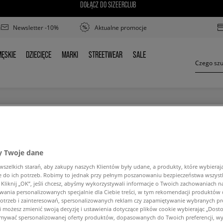
DOŁĄCZ DO SIZEERCLUB
Newsletter -10%
Aktualne promocje
ĘSKIE
DZIECIĘCE
MARKI
STREETWEAR
SALE
MĘSKIE
DZIECIĘCE
MARKI
STREETWEAR
SALE
NIKE WAFFLE TRAINER 2 SNEAKERSY
 Twoje dane
zelkich starań, aby zakupy naszych Klientów były udane, a produkty, które wybierają 
do ich potrzeb. Robimy to jednak przy pełnym poszanowaniu bezpieczeństwa wszyst
liknij „OK”, jeśli chcesz, abyśmy wykorzystywali informacje o Twoich zachowaniach na
wania personalizowanych specjalnie dla Ciebie treści, w tym rekomendacji produktó
ść wyszukanej frazy. Spróbuj użyć mniejszej ilośc
otrzeb i zainteresowań, spersonalizowanych reklam czy zapamiętywanie wybranych pre
i możesz zmienić swoją decyzję i ustawienia dotyczące plików cookie wybierając „Dostosu
ymywać spersonalizowanej oferty produktów, dopasowanych do Twoich preferencji, wy
POWRÓT DO SKLEPU