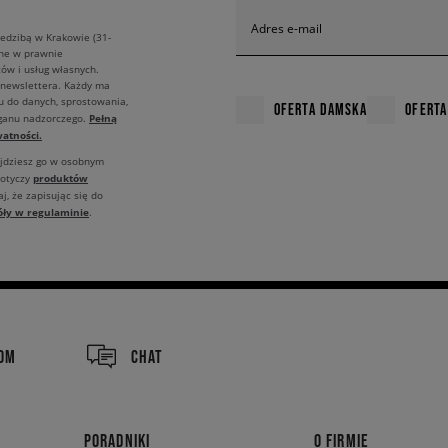
Adres e-mail
edzibą w Krakowie (31-
ane w prawnie
ów i usług własnych.
 newslettera. Każdy ma
u do danych, sprostowania,
OFERTA DAMSKA
OFERTA
Pełną
rganu nadzorczego.
atności.
ajdziesz go w osobnym
produktów
dotyczy
j, że zapisując się do
óły w regulaminie
.
COM
CHAT
PORADNIKI
O FIRMIE