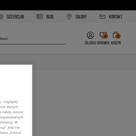
SIZEERCLUB
BLOG
SALONY
KONTAKT
0
0
ZALOGUJ
SCHOWEK
KOSZYK
– najlepiej
kich danych
 naszej stronie
w dopasowanych
i filtrów.
ferencji. W
j”. Jeśli nie
bierz „Odrzuć