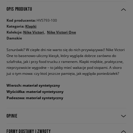
OPIS PRODUKTU
Kod producenta:
HV5793-100
Kategoria:
Klapki
Kolekcje:
Nike Victori
Nike Victori One
Damskie
Sznurówki? W ciepłe dni nie warto się do nich przywiązywać! Nike Victori
One to basenowo-uliczny klasyk, który wygląda dobrze zarówno do
szlafroka, jak i przy food trucku z ramenem. Klapki miękkie, praktyczne,
nieprzyzwoicie wygodne – to jakby mieć wakacje pod stopami. A skoro
już o tym mowa: czy ktoś jeszcze pamięta, jak wygląda poniedziałek?
Wierzch: materiał syntetyczny
Wyściółka: materiał syntetyczny
Podeszwa: materiał syntetyczny
OPINIE
FORMY DOSTAWY I ZWROTY