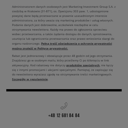
Administratorem danych osobowych jest Marketing Investment Group S.A. z
siedzibą w Krakowie (31-871), os. Dywizjonu 303 paw. 1, udostępnione
powyżej dane będą przetwarzane w prawnie uzasadnionym interesie
administratora, za który uważa się marketing produktów i usług własnych.
Podanie danych jest dobrowolne, aczkolwiek niezbędne w celu
otrzymywania newslettera. Każdy ma prawo do zgłoszenia sprzeciwu
wobec przetwarzania, a także żądania dostępu do danych, sprostowania,
usunięcia lub ograniczenia przetwarzania oraz prawo wniesienia skargi do
Pełną treść oświadczenia o ochronie prywatności
organu nadzorczego.
można znaleźć w Polityce prywatności.
Rabat jest jednorazowy i obowiązuje przez 48 godzin od jego otrzymania.
Znajdziesz go w osobnym mailu, który prześlemy Ci po kliknięciu w link
produktów specjalnych
aktywacyjny. Kod rabatowy nie dotyczy
, nie łączy
się z innymi promocjami i akcjami specjalnymi. Pamiętaj, że zapisując się
do newslettera wyrażasz zgodę na otrzymywanie treści marketingowych.
Szczegóły w regulaminie
.
+48 12 681 84 84