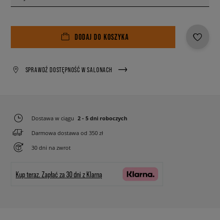
DODAJ DO KOSZYKA
SPRAWDŹ DOSTĘPNOŚĆ W SALONACH
Dostawa w ciągu
2 - 5 dni roboczych
Darmowa dostawa od 350 zł
30 dni na zwrot
Kup teraz.
Zapłać za 30 dni z Klarną