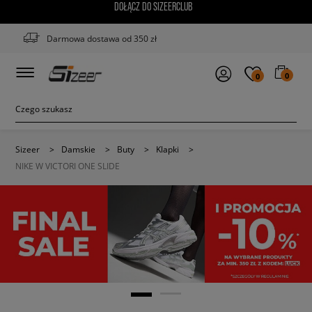
DOŁĄCZ DO SIZEERCLUB
Darmowa dostawa od 350 zł
0
0
Sizeer
>
Damskie
>
Buty
>
Klapki
>
NIKE W VICTORI ONE SLIDE