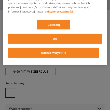
spersonalizowanej oferty produktów, dopasowanych do Twoich
preferencji, wybierz „Odrzuć wszystkie”. W celu uzyskania więcej
informacji, przeczytaj naszą
politykę prywatności.
Dostosuj
NIKE W VICTORI ONE SLIDE
damskie, klapki
OK
59,99 zł
z VAT
Odrzuć wszystkie
99,99 zł
-40%
(najniższa cena od momentu wprowadzenia produktu)
149,99 zł
-60%
(Cena początkowa)
✛ 60 PKT. W
SIZEERCLUB
Kolor:
beżowy
Wybierz rozmiar