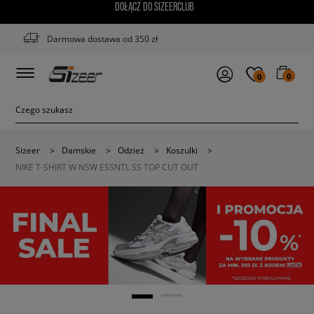
DOŁĄCZ DO SIZEERCLUB
Darmowa dostawa od 350 zł
0
0
Sizeer
>
Damskie
>
Odzież
>
Koszulki
>
NIKE T-SHIRT W NSW ESSNTL SS TOP CUT OUT