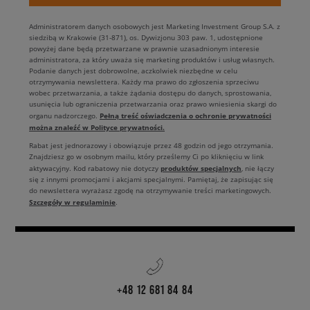
Administratorem danych osobowych jest Marketing Investment Group S.A. z
siedzibą w Krakowie (31-871), os. Dywizjonu 303 paw. 1, udostępnione
powyżej dane będą przetwarzane w prawnie uzasadnionym interesie
administratora, za który uważa się marketing produktów i usług własnych.
Podanie danych jest dobrowolne, aczkolwiek niezbędne w celu
otrzymywania newslettera. Każdy ma prawo do zgłoszenia sprzeciwu
wobec przetwarzania, a także żądania dostępu do danych, sprostowania,
usunięcia lub ograniczenia przetwarzania oraz prawo wniesienia skargi do
Pełną treść oświadczenia o ochronie prywatności
organu nadzorczego.
można znaleźć w Polityce prywatności.
Rabat jest jednorazowy i obowiązuje przez 48 godzin od jego otrzymania.
Znajdziesz go w osobnym mailu, który prześlemy Ci po kliknięciu w link
produktów specjalnych
aktywacyjny. Kod rabatowy nie dotyczy
, nie łączy
się z innymi promocjami i akcjami specjalnymi. Pamiętaj, że zapisując się
do newslettera wyrażasz zgodę na otrzymywanie treści marketingowych.
Szczegóły w regulaminie
.
+48 12 681 84 84