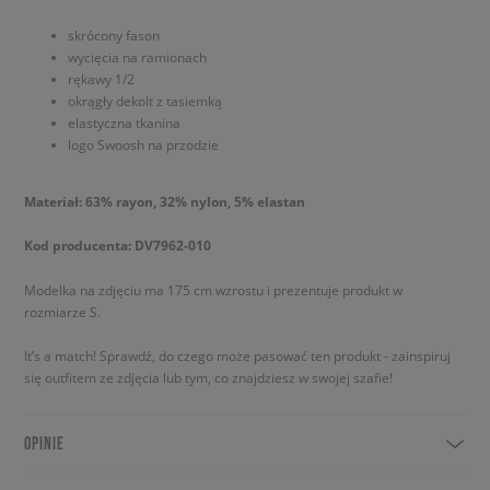
skrócony fason
wycięcia na ramionach
rękawy 1/2
okrągły dekolt z tasiemką
elastyczna tkanina
logo Swoosh na przodzie
Materiał: 63% rayon, 32% nylon, 5% elastan
Kod producenta: DV7962-010
Modelka na zdjęciu ma 175 cm wzrostu i prezentuje produkt w
rozmiarze S.
It’s a match! Sprawdź, do czego może pasować ten produkt - zainspiruj
się outfitem ze zdjęcia lub tym, co znajdziesz w swojej szafie!
OPINIE