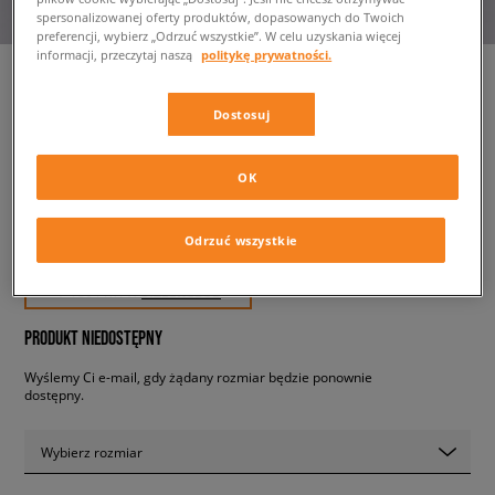
spersonalizowanej oferty produktów, dopasowanych do Twoich
preferencji, wybierz „Odrzuć wszystkie”. W celu uzyskania więcej
informacji, przeczytaj naszą
politykę prywatności.
Dostosuj
NIKE T-SHIRT W NSW ESSNTL
SS TOP CUT OUT
damskie, koszulki
OK
179,99 zł
Odrzuć wszystkie
z VAT
✛ 180 PKT. W
SIZEERCLUB
PRODUKT NIEDOSTĘPNY
Wyślemy Ci e-mail, gdy żądany rozmiar będzie ponownie
dostępny.
Wybierz rozmiar