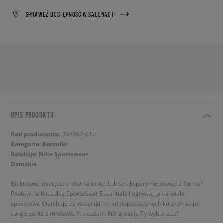
SPRAWDŹ DOSTĘPNOŚĆ W SALONACH
OPIS PRODUKTU
Kod producenta:
DV7962-010
Kategoria:
Koszulki
Kolekcje:
Nike Sportswear
Damskie
Efektowne wycięcia znów na topie. Lubisz eksperymentować z formą?
Postaw na koszulkę Sportswear Essentials i ogrywaj ją na wiele
sposobów. Matchuje ze wszystkim – od dopasowanych kolarek aż po
cargo pants z mnóstwem kieszeni. Którą opcję Ty wybierasz?