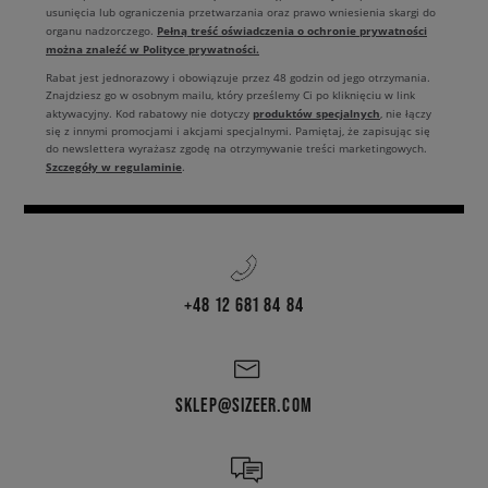
usunięcia lub ograniczenia przetwarzania oraz prawo wniesienia skargi do
Pełną treść oświadczenia o ochronie prywatności
organu nadzorczego.
można znaleźć w Polityce prywatności.
Rabat jest jednorazowy i obowiązuje przez 48 godzin od jego otrzymania.
Znajdziesz go w osobnym mailu, który prześlemy Ci po kliknięciu w link
produktów specjalnych
aktywacyjny. Kod rabatowy nie dotyczy
, nie łączy
się z innymi promocjami i akcjami specjalnymi. Pamiętaj, że zapisując się
do newslettera wyrażasz zgodę na otrzymywanie treści marketingowych.
Szczegóły w regulaminie
.
+48 12 681 84 84
SKLEP@SIZEER.COM