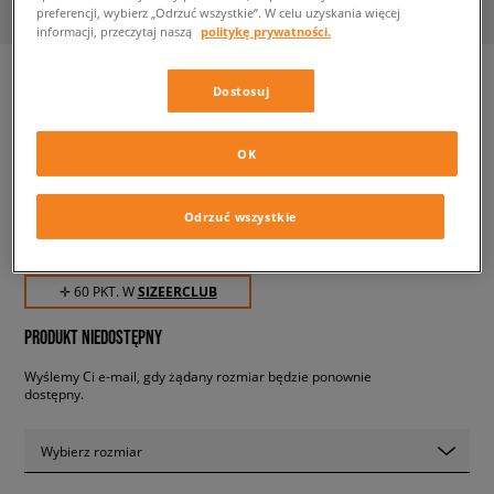
preferencji, wybierz „Odrzuć wszystkie”. W celu uzyskania więcej
informacji, przeczytaj naszą
politykę prywatności.
Dostosuj
NIKE T-SHIRT U NSW TEE
CORE BRANDMARK 4 BOY
OK
dziecięce, koszulki
Odrzuć wszystkie
59,99 zł
z VAT
✛ 60 PKT. W
SIZEERCLUB
PRODUKT NIEDOSTĘPNY
Wyślemy Ci e-mail, gdy żądany rozmiar będzie ponownie
dostępny.
Wybierz rozmiar