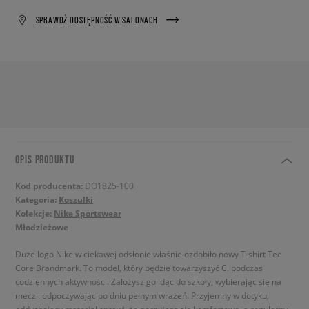
SPRAWDŹ DOSTĘPNOŚĆ W SALONACH
OPIS PRODUKTU
Kod producenta:
DO1825-100
Kategoria:
Koszulki
Kolekcje:
Nike Sportswear
Młodzieżowe
Duże logo Nike w ciekawej odsłonie właśnie ozdobiło nowy T-shirt Tee
Core Brandmark. To model, który będzie towarzyszyć Ci podczas
codziennych aktywności. Założysz go idąc do szkoły, wybierając się na
mecz i odpoczywając po dniu pełnym wrażeń. Przyjemny w dotyku,