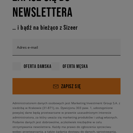
NEWSLETTERA
… i bądź na bieżąco z Sizeer
Adres e-mail
OFERTA DAMSKA
OFERTA MĘSKA
ZAPISZ SIĘ
Administratorem danych osobowych jest Marketing Investment Group S.A. z
siedzibą w Krakowie (31-871), os. Dywizjonu 303 paw. 1, udostępnione
powyżej dane będą przetwarzane w prawnie uzasadnionym interesie
administratora, za który uważa się marketing produktów i usług własnych.
Podanie danych jest dobrowolne, aczkolwiek niezbędne w celu
otrzymywania newslettera. Każdy ma prawo do zgłoszenia sprzeciwu
wobec przetwarzania, a także żądania dostępu do danych, sprostowania,