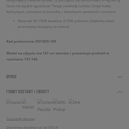
oddychający materiał sprawi, że poczujesz się komfortowo, a regularny
fason nie będzie ograniczać Twojej swobody ruchów. Dzięki białej
kolorystyce, zestawisz tę koszulkę z dowolnymi spodniami i szortami.
Materiał: 50-100% bawełna, 0-50% poliester (dokładny skład
procentowy dostępny na metce)
Kod producenta: DO1825-100
Model na zdjęciu ma 147 cm wzrostu i prezentuje produkt w
rozmiarze 137-146.
OPINIE
FORMY DOSTAWY I ZWROTY
Szczegóły dostaw
Darmowa dostawa już od 350 zł!