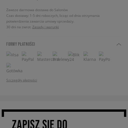
Zawsze darmowa dostawa do Salonów
Czas dostawy: 1-5 dni roboczych, licząc od dnia otrzymania
potwierdzenia zawarcia umowy sprzedaży.
30 dni na zwrot.
Zasady i warunki
FORMY PŁATNOŚCI
Szczegóły płatności
ZAPISZ SIĘ DO