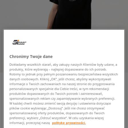
Chronimy Twoje dane
Dokładamy wszelkich starań, aby zakupy naszych Klientów były udane, a
produkty, które wybierają – najlepiej dopasowane do ich potrzeb.
Robimy to jednak przy pełnym poszanowaniu bezpieczeństwa wszystkich
danych osobowych. Kliknij „OK”, jeśli chcesz, abyśmy wykorzystywali
informacje o Twoich zachowaniach na naszej stronie do przygotowania
personalizowanych specjalnie dla Ciebie treści, w tym rekomendacji
produktów dopasowanych do Twoich potrzeb i zainteresowań,
NIKE T-SHIRT DQ1074
spersonalizowanych reklam czy zapamiętywanie wybranych preferencji.
męskie, koszulki
W każdej chwili możesz zmienić swoją decyzję i ustawienia dotyczące
plików cookie wybierając „Dostosuj”. Jeśli nie chcesz otrzymywać
spersonalizowanej oferty produktów, dopasowanych do Twoich
99,99 zł
preferencji, wybierz „Odrzuć wszystkie”. W celu uzyskania więcej
z VAT
informacji, przeczytaj naszą
politykę prywatności.