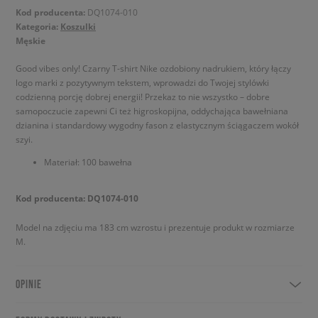
Kod producenta:
DQ1074-010
Kategoria:
Koszulki
Męskie
Good vibes only! Czarny T-shirt Nike ozdobiony nadrukiem, który łączy
logo marki z pozytywnym tekstem, wprowadzi do Twojej stylówki
codzienną porcję dobrej energii! Przekaz to nie wszystko – dobre
samopoczucie zapewni Ci też higroskopijna, oddychająca bawełniana
dzianina i standardowy wygodny fason z elastycznym ściągaczem wokół
szyi.
Materiał: 100 bawełna
Kod producenta: DQ1074-010
Model na zdjęciu ma 183 cm wzrostu i prezentuje produkt w rozmiarze
M.
OPINIE