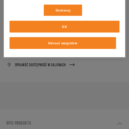
✛ 100 PKT. W
SIZEERCLUB
Dostosuj
PRODUKT NIEDOSTĘPNY
Wyślemy Ci e-mail, gdy żądany rozmiar będzie ponownie
OK
dostępny.
Odrzuć wszystkie
Wybierz rozmiar
SPRAWDŹ DOSTĘPNOŚĆ W SALONACH
OPIS PRODUKTU