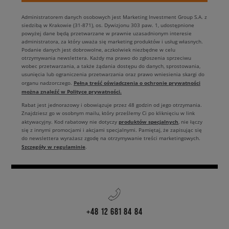
Administratorem danych osobowych jest Marketing Investment Group S.A. z
siedzibą w Krakowie (31-871), os. Dywizjonu 303 paw. 1, udostępnione
powyżej dane będą przetwarzane w prawnie uzasadnionym interesie
administratora, za który uważa się marketing produktów i usług własnych.
Podanie danych jest dobrowolne, aczkolwiek niezbędne w celu
otrzymywania newslettera. Każdy ma prawo do zgłoszenia sprzeciwu
wobec przetwarzania, a także żądania dostępu do danych, sprostowania,
usunięcia lub ograniczenia przetwarzania oraz prawo wniesienia skargi do
Pełną treść oświadczenia o ochronie prywatności
organu nadzorczego.
można znaleźć w Polityce prywatności.
Rabat jest jednorazowy i obowiązuje przez 48 godzin od jego otrzymania.
Znajdziesz go w osobnym mailu, który prześlemy Ci po kliknięciu w link
produktów specjalnych
aktywacyjny. Kod rabatowy nie dotyczy
, nie łączy
się z innymi promocjami i akcjami specjalnymi. Pamiętaj, że zapisując się
do newslettera wyrażasz zgodę na otrzymywanie treści marketingowych.
Szczegóły w regulaminie
.
+48 12 681 84 84