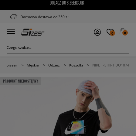
DOŁĄCZ DO SIZEERCLUB
Darmowa dostawa od 350 zł
0
0
Sizeer
>
Męskie
>
Odzież
>
Koszulki
>
NIKE T-SHIRT DQ1074
PRODUKT NIEDOSTĘPNY