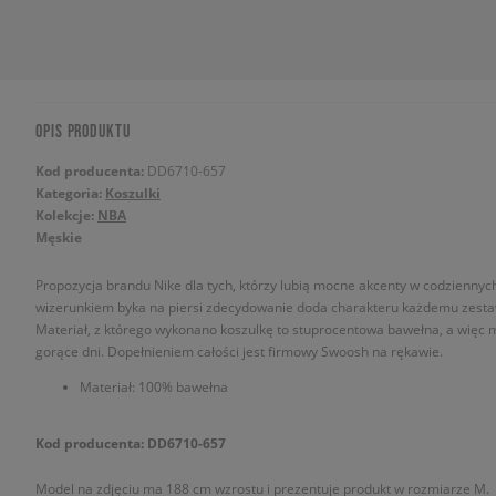
OPIS PRODUKTU
Kod producenta:
DD6710-657
Kategoria:
Koszulki
Kolekcje:
NBA
Męskie
Propozycja brandu Nike dla tych, którzy lubią mocne akcenty w codziennych
wizerunkiem byka na piersi zdecydowanie doda charakteru każdemu zestawi
Materiał, z którego wykonano koszulkę to stuprocentowa bawełna, a więc 
gorące dni. Dopełnieniem całości jest firmowy Swoosh na rękawie.
Materiał: 100% bawełna
Kod producenta: DD6710-657
Model na zdjęciu ma 188 cm wzrostu i prezentuje produkt w rozmiarze M.