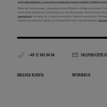
treść oświadczenia o ochronie prywatności można znaleźć w Polityce pryw
Rabat jest jednorazowy i obowiązuje przez 48 godzin od jego otrzymania. Zn
mailu, który prześlemy Ci po kliknięciu w link aktywacyjny. Kod rabatowy nie 
specjalnych
, nie łączy się z innymi promocjami i akcjami specjalnymi. Pamięta
Szczeg
newslettera wyrażasz zgodę na otrzymywanie treści marketingowych.
+48 12 681 84 84
SKLEP@SIZEER.
OBSŁUGA KLIENTA
INFORMACJE