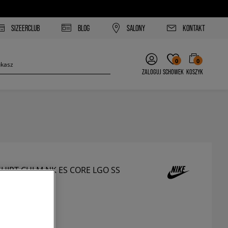
SIZEERCLUB
BLOG
SALONY
KONTAKT
0
0
ZALOGUJ
SCHOWEK
KOSZYK
SHIRT CHI M NK ES CORE LGO SS
A
szulki