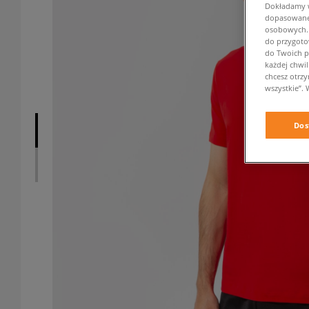
Dokładamy ws
dopasowane 
osobowych. K
do przygoto
do Twoich p
każdej chwil
chcesz otrz
wszystkie”. 
Dos