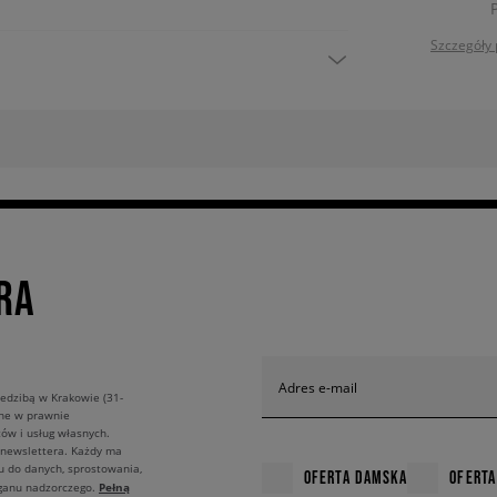
Szczegóły 
RA
Adres e-mail
edzibą w Krakowie (31-
ane w prawnie
ów i usług własnych.
 newslettera. Każdy ma
u do danych, sprostowania,
OFERTA DAMSKA
OFERTA
Pełną
rganu nadzorczego.