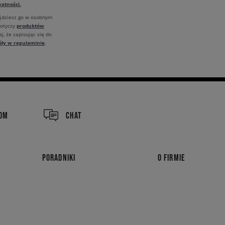
atności.
ajdziesz go w osobnym
produktów
dotyczy
j, że zapisując się do
óły w regulaminie
.
COM
CHAT
PORADNIKI
O FIRMIE