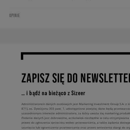
OPINIE
ZAPISZ SIĘ DO NEWSLETTE
… i bądź na bieżąco z Sizeer
Administratorem danych osobowych jest Marketing Investment Group S.A. z si
871), os. Dywizjonu 303 paw. 1, udostępnione powyżej dane będą przetwarz
uzasadnionym interesie administratora, za który uważa się marketing produkt
Podanie danych jest dobrowolne, aczkolwiek niezbędne w celu otrzymywania
prawo do zgłoszenia sprzeciwu wobec przetwarzania, a także żądania dostęp
usunięcia lub ograniczenia przetwarzania oraz prawo wniesienia skargi do o