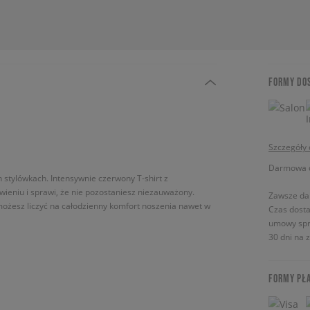
FORMY DO
Szczegóły
Darmowa do
 stylówkach. Intensywnie czerwony T-shirt z
eniu i sprawi, że nie pozostaniesz niezauważony.
Zawsze da
możesz liczyć na całodzienny komfort noszenia nawet w
Czas dosta
umowy spr
30 dni na 
FORMY PŁ