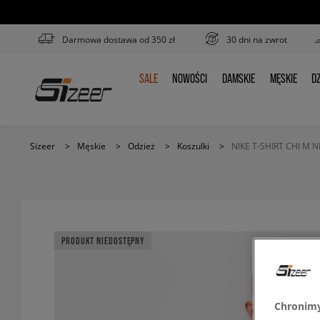
Darmowa dostawa od 350 zł
30 dni na zwrot
SALE
NOWOŚCI
DAMSKIE
MĘSKIE
DZ
SALE
NOWOŚCI
DAMSKIE
MĘSKIE
D
Sizeer
>
Męskie
>
Odzież
>
Koszulki
>
NIKE T-SHIRT CHI M 
PRODUKT NIEDOSTĘPNY
Chronimy