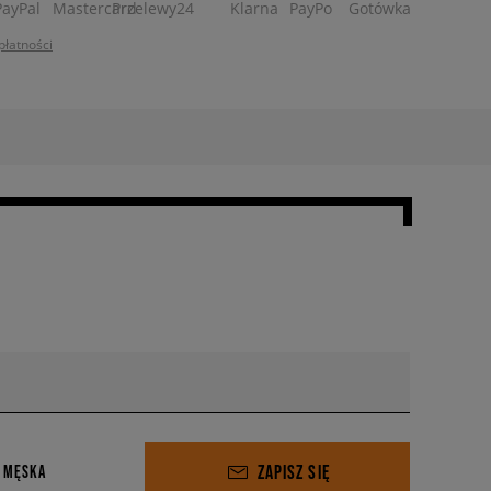
płatności
ZAPISZ SIĘ
 MĘSKA