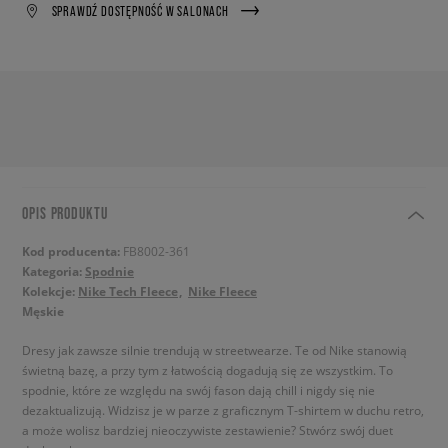
SPRAWDŹ DOSTĘPNOŚĆ W SALONACH
OPIS PRODUKTU
Kod producenta:
FB8002-361
Kategoria:
Spodnie
Kolekcje:
Nike Tech Fleece
Nike Fleece
Męskie
Dresy jak zawsze silnie trendują w streetwearze. Te od Nike stanowią
świetną bazę, a przy tym z łatwością dogadują się ze wszystkim. To
spodnie, które ze względu na swój fason dają chill i nigdy się nie
dezaktualizują. Widzisz je w parze z graficznym T-shirtem w duchu retro,
a może wolisz bardziej nieoczywiste zestawienie? Stwórz swój duet