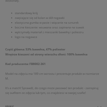
doskonały.
standardowy krój
zwężające się od kolan w dół nogawki
elastyczna gumka w pasie i wiązanie na sznurek
boczne kieszenie: wsuwana oraz zapinana na suwak
wytrzymały materiał z mieszanki bawełny i poliestru
logo na nogawce
Część główna: 53% bawełna, 47% poliester
Wnętrze kieszeni od strony wierzchu dłoni: 100% bawełna
Kod producenta: FB8002-361
Model na zdjęciu ma 189 cm wzrostu i prezentuje produkt w rozmiarze
M.
It’s a match! Sprawdź, do czego może pasować ten produkt - zainspiruj
się outfitem ze zdjęcia lub tym, co znajdziesz w swojej szafie!