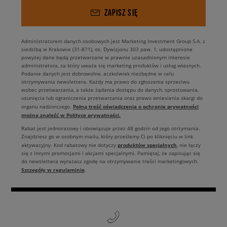
ZAPISZ SIĘ
Administratorem danych osobowych jest Marketing Investment Group S.A. z
siedzibą w Krakowie (31-871), os. Dywizjonu 303 paw. 1, udostępnione
powyżej dane będą przetwarzane w prawnie uzasadnionym interesie
administratora, za który uważa się marketing produktów i usług własnych.
Podanie danych jest dobrowolne, aczkolwiek niezbędne w celu
otrzymywania newslettera. Każdy ma prawo do zgłoszenia sprzeciwu
wobec przetwarzania, a także żądania dostępu do danych, sprostowania,
usunięcia lub ograniczenia przetwarzania oraz prawo wniesienia skargi do
Pełną treść oświadczenia o ochronie prywatności
organu nadzorczego.
można znaleźć w Polityce prywatności.
Rabat jest jednorazowy i obowiązuje przez 48 godzin od jego otrzymania.
Znajdziesz go w osobnym mailu, który prześlemy Ci po kliknięciu w link
produktów specjalnych
aktywacyjny. Kod rabatowy nie dotyczy
, nie łączy
się z innymi promocjami i akcjami specjalnymi. Pamiętaj, że zapisując się
do newslettera wyrażasz zgodę na otrzymywanie treści marketingowych.
Szczegóły w regulaminie
.