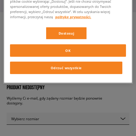
plików cookie wybierając „Dostosuj”. Jeśli nie chcesz otrzymywać
spersonalizowanej oferty produktów, dopasowanych do Twoich
preferencji, wybierz „Odrzuć wszystkie”. W celu uzyskania więcej
informacji, przeczytaj naszą
politykę prywatności.
Dostosuj
NIKE SPODNIE TECH FLEECE
męskie, spodnie
OK
269,99 zł
z VAT
Odrzuć wszystkie
✛ 270 PKT. W
SIZEERCLUB
PRODUKT NIEDOSTĘPNY
Wyślemy Ci e-mail, gdy żądany rozmiar będzie ponownie
dostępny.
Wybierz rozmiar