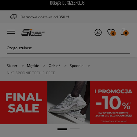
DOŁĄCZ DO SIZEERCLUB
Darmowa dostawa od 350 zł
0
0
Sizeer
>
Męskie
>
Odzież
>
Spodnie
>
NIKE SPODNIE TECH FLEECE