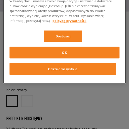
W każdej chwili możesz zmienić swoją decyzję i ustawienia dotyczące
plików cookie wybierając „Dostosuj”. Jeśli nie chcesz otrzymywać
spersonalizowanej oferty produktów, dopasowanych do Twoich
preferencji, wybierz „Odrzuć wszystkie”. W celu uzyskania więcej
informacji, przeczytaj naszą
politykę prywatności.
NIKE SPODNIE SPORTSWEAR
Dostosuj
CLUB FLEECE
męskie, spodnie
OK
239,99 zł
z VAT
Odrzuć wszystkie
✛ 240 PKT. W
SIZEERCLUB
Kolor:
czarny
PRODUKT NIEDOSTĘPNY
Wyślemy Ci e-mail, gdy żądany rozmiar będzie ponownie