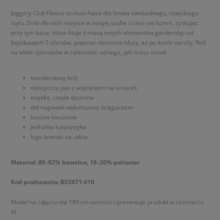
Joggery Club Fleece to must-have dla fanów swobodnego, miejskiego
stylu. Zrób dla nich miejsce w swojej szafie i ciesz się luzem, zyskując
przy tym bazę, która fituje z masą innych elementów garderoby: od
bejzikowych T-shirtów, poprzez obszerne bluzy, aż po kurtki varsity. Noś
na wiele sposobów w zależności od tego, jaki masz mood.
standardowy krój
elastyczny pas z wiązaniem na sznurek
miękka, ciepła dzianina
dół nogawek wykończony ściągaczem
boczne kieszenie
jednolita kolorystyka
logo brandu na udzie
Materiał: 80–82% bawełna, 18–20% poliester
Kod producenta: BV2671-010
Model na zdjęciu ma 189 cm wzrostu i prezentuje produkt w rozmiarze
M.