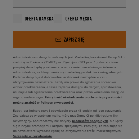
OFERTA DAMSKA
OFERTA MĘSKA
ZAPISZ SIĘ
Administratorem danych osobowych jest Marketing Investment Group S.A. z
siedzibą w Krakowie (31-871), os. Dywizjonu 303 paw. 1, udostępnione
powyżej dane będą przetwarzane w prawnie uzasadnionym interesie
administratora, za który uważa się marketing produktów i usług własnych.
Podanie danych jest dobrowolne, aczkolwiek niezbędne w celu
otrzymywania newslettera. Każdy ma prawo do zgłoszenia sprzeciwu
wobec przetwarzania, a także żądania dostępu do danych, sprostowania,
usunięcia lub ograniczenia przetwarzania oraz prawo wniesienia skargi do
Pełną treść oświadczenia o ochronie prywatności
organu nadzorczego.
można znaleźć w Polityce prywatności.
Rabat jest jednorazowy i obowiązuje przez 48 godzin od jego otrzymania.
Znajdziesz go w osobnym mailu, który prześlemy Ci po kliknięciu w link
produktów specjalnych
aktywacyjny. Kod rabatowy nie dotyczy
, nie łączy
się z innymi promocjami i akcjami specjalnymi. Pamiętaj, że zapisując się
do newslettera wyrażasz zgodę na otrzymywanie treści marketingowych.
Szczegóły w regulaminie
.