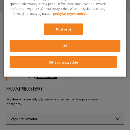
spersonalizowanej oferty produktów, dopasowanych do Twoich
preferencji, wybierz „Odrzuć wszystkie”. W celu uzyskania więcej
informacji, przeczytaj naszą
politykę prywatności.
Dostosuj
NIKE SPODNIE G NSW CLUB
FLC HR FTD GIRL
dziecięce, spodnie
OK
Odrzuć wszystkie
89,99 zł
z VAT
✛ 90 PKT. W
SIZEERCLUB
PRODUKT NIEDOSTĘPNY
Wyślemy Ci e-mail, gdy żądany rozmiar będzie ponownie
dostępny.
Wybierz rozmiar