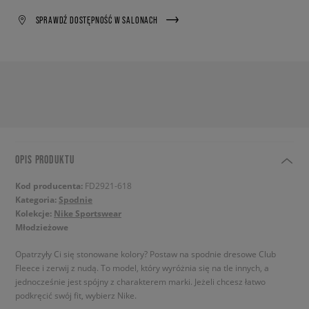
SPRAWDŹ DOSTĘPNOŚĆ W SALONACH
OPIS PRODUKTU
Kod producenta:
FD2921-618
Kategoria:
Spodnie
Kolekcje:
Nike Sportswear
Młodzieżowe
Opatrzyły Ci się stonowane kolory? Postaw na spodnie dresowe Club
Fleece i zerwij z nudą. To model, który wyróżnia się na tle innych, a
jednocześnie jest spójny z charakterem marki. Jeżeli chcesz łatwo
podkręcić swój fit, wybierz Nike.