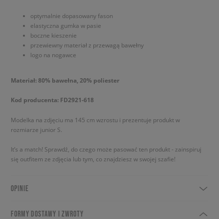
optymalnie dopasowany fason
elastyczna gumka w pasie
boczne kieszenie
przewiewny materiał z przewagą bawełny
logo na nogawce
Materiał: 80% bawełna, 20% poliester
Kod producenta: FD2921-618
Modelka na zdjęciu ma 145 cm wzrostu i prezentuje produkt w
rozmiarze junior S.
It’s a match! Sprawdź, do czego może pasować ten produkt - zainspiruj
się outfitem ze zdjęcia lub tym, co znajdziesz w swojej szafie!
OPINIE
FORMY DOSTAWY I ZWROTY