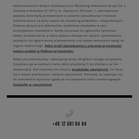
Administratorem danych osobowych jest Marketing Investment Group S.A. z
siedzibą w Krakowie (31-871), os. Dywizjonu 303 paw. 1, udostępnione
powyżej dane będą przetwarzane w prawnie uzasadnionym interesie
administratora, za który uważa się marketing produktów i usług własnych.
Podanie danych jest dobrowolne, aczkolwiek niezbędne w celu
otrzymywania newslettera. Każdy ma prawo do zgłoszenia sprzeciwu
wobec przetwarzania, a także żądania dostępu do danych, sprostowania,
usunięcia lub ograniczenia przetwarzania oraz prawo wniesienia skargi do
Pełną treść oświadczenia o ochronie prywatności
organu nadzorczego.
można znaleźć w Polityce prywatności.
Rabat jest jednorazowy i obowiązuje przez 48 godzin od jego otrzymania.
Znajdziesz go w osobnym mailu, który prześlemy Ci po kliknięciu w link
produktów specjalnych
aktywacyjny. Kod rabatowy nie dotyczy
, nie łączy
się z innymi promocjami i akcjami specjalnymi. Pamiętaj, że zapisując się
do newslettera wyrażasz zgodę na otrzymywanie treści marketingowych.
Szczegóły w regulaminie
.
+48 12 681 84 84