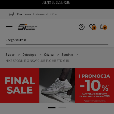
DOŁĄCZ DO SIZEERCLUB
Darmowa dostawa od 350 zł
0
0
Sizeer
>
Dziecięce
>
Odzież
>
Spodnie
>
NIKE SPODNIE G NSW CLUB FLC HR FTD GIRL