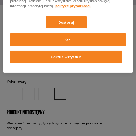
preferencji, wybierz „Odrzuć wszystkie”. W celu uzyskania więcej
informacji, przeczytaj naszą
politykę prywatności.
Dostosuj
NIKE SHOX TL
męskie, sneakersy
OK
519,99 zł
z VAT
Odrzuć wszystkie
✛ 520 PKT. W
SIZEERCLUB
Kolor:
szary
PRODUKT NIEDOSTĘPNY
Wyślemy Ci e-mail, gdy żądany rozmiar będzie ponownie
dostępny.