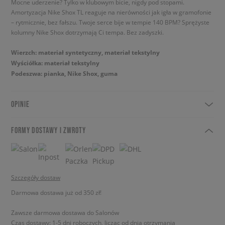
Mocne uderzenie? Tylko w klubowym bicie, nigdy pod stopami.
Amortyzacja Nike Shox TL reaguje na nierówności jak igła w gramofonie
– rytmicznie, bez fałszu. Twoje serce bije w tempie 140 BPM? Sprężyste
kolumny Nike Shox dotrzymają Ci tempa. Bez zadyszki.
Wierzch: materiał syntetyczny, materiał tekstylny
Wyściółka: materiał tekstylny
Podeszwa: pianka, Nike Shox, guma
OPINIE
FORMY DOSTAWY I ZWROTY
Szczegóły dostaw
Darmowa dostawa już od 350 zł!
Zawsze darmowa dostawa do Salonów
Czas dostawy: 1-5 dni roboczych, licząc od dnia otrzymania