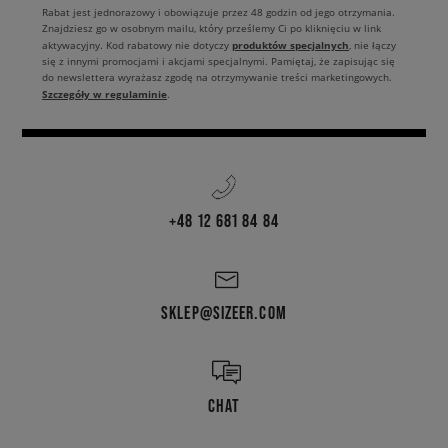
Rabat jest jednorazowy i obowiązuje przez 48 godzin od jego otrzymania.
Znajdziesz go w osobnym mailu, który prześlemy Ci po kliknięciu w link
produktów specjalnych
aktywacyjny. Kod rabatowy nie dotyczy
, nie łączy
się z innymi promocjami i akcjami specjalnymi. Pamiętaj, że zapisując się
do newslettera wyrażasz zgodę na otrzymywanie treści marketingowych.
Szczegóły w regulaminie
.
+48 12 681 84 84
SKLEP@SIZEER.COM
CHAT