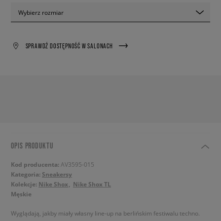
Wybierz rozmiar
SPRAWDŹ DOSTĘPNOŚĆ W SALONACH
OPIS PRODUKTU
Kod producenta:
AV3595-015
Kategoria:
Sneakersy
Kolekcje:
Nike Shox
Nike Shox TL
Męskie
Wyglądają, jakby miały własny line-up na berlińskim festiwalu techno.