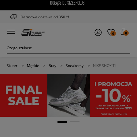
DOŁĄCZ DO SIZEERCLUB
Darmowa dostawa od 350 zł
0
0
Sizeer
>
Męskie
>
Buty
>
Sneakersy
>
NIKE SHOX TL