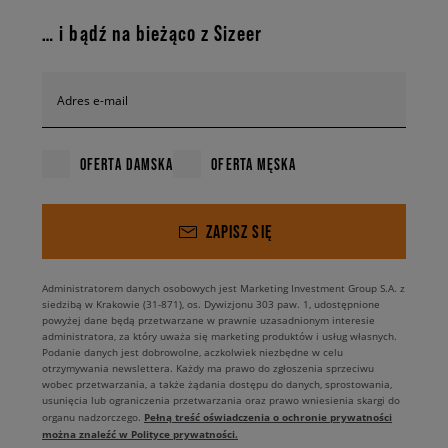
… i bądź na bieżąco z Sizeer
Adres e-mail
OFERTA DAMSKA
OFERTA MĘSKA
ZAPISZ SIĘ
Administratorem danych osobowych jest Marketing Investment Group S.A. z
siedzibą w Krakowie (31-871), os. Dywizjonu 303 paw. 1, udostępnione
powyżej dane będą przetwarzane w prawnie uzasadnionym interesie
administratora, za który uważa się marketing produktów i usług własnych.
Podanie danych jest dobrowolne, aczkolwiek niezbędne w celu
otrzymywania newslettera. Każdy ma prawo do zgłoszenia sprzeciwu
wobec przetwarzania, a także żądania dostępu do danych, sprostowania,
usunięcia lub ograniczenia przetwarzania oraz prawo wniesienia skargi do
Pełną treść oświadczenia o ochronie prywatności
organu nadzorczego.
można znaleźć w Polityce prywatności.