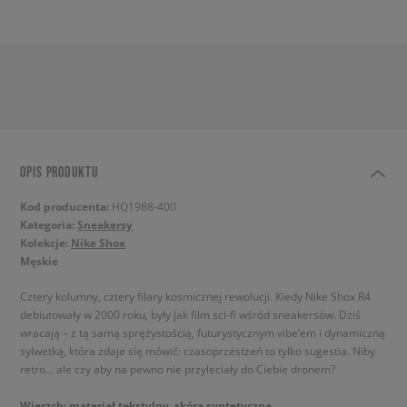
OPIS PRODUKTU
Kod producenta:
HQ1988-400
Kategoria:
Sneakersy
Kolekcje:
Nike Shox
Męskie
Cztery kolumny, cztery filary kosmicznej rewolucji. Kiedy Nike Shox R4
debiutowały w 2000 roku, były jak film sci-fi wśród sneakersów. Dziś
wracają – z tą samą sprężystością, futurystycznym vibe’em i dynamiczną
sylwetką, która zdaje się mówić: czasoprzestzeń to tylko sugestia. Niby
retro... ale czy aby na pewno nie przyleciały do Ciebie dronem?
Wierzch: materiał tekstylny, skóra syntetyczna