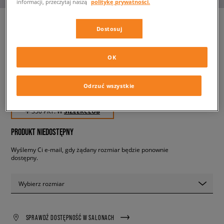
informacji, przeczytaj naszą
politykę prywatności.
Dostosuj
NIKE SHOX R4
męskie, sneakersy
OK
Odrzuć wszystkie
349,99 zł
z VAT
✛ 350 PKT. W
SIZEERCLUB
PRODUKT NIEDOSTĘPNY
Wyślemy Ci e-mail, gdy żądany rozmiar będzie ponownie
dostępny.
Wybierz rozmiar
SPRAWDŹ DOSTĘPNOŚĆ W SALONACH