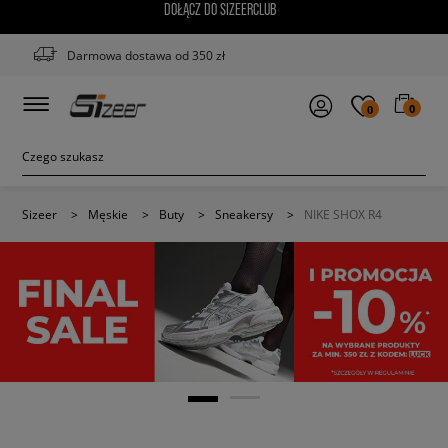
DOŁĄCZ DO SIZEERCLUB
Darmowa dostawa od 350 zł
0
0
Sizeer
>
Męskie
>
Buty
>
Sneakersy
>
NIKE SHOX R4