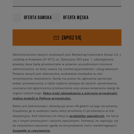
OFERTA DAMSKA
OFERTA MĘSKA
ZAPISZ SIĘ
Administratorem danych osobowych jest Marketing Investment Group S.A. z
siedzibą w Krakowie (31-871), os. Dywizjonu 303 paw. 1, udostępnione
powyżej dane będą przetwarzane w prawnie uzasadnionym interesie
administratora, za który uważa się marketing produktów i usług własnych.
Podanie danych jest dobrowolne, aczkolwiek niezbędne w celu
otrzymywania newslettera. Każdy ma prawo do zgłoszenia sprzeciwu
wobec przetwarzania, a także żądania dostępu do danych, sprostowania,
usunięcia lub ograniczenia przetwarzania oraz prawo wniesienia skargi do
Pełną treść oświadczenia o ochronie prywatności
organu nadzorczego.
można znaleźć w Polityce prywatności.
Rabat jest jednorazowy i obowiązuje przez 48 godzin od jego otrzymania.
Znajdziesz go w osobnym mailu, który prześlemy Ci po kliknięciu w link
produktów specjalnych
aktywacyjny. Kod rabatowy nie dotyczy
, nie łączy
się z innymi promocjami i akcjami specjalnymi. Pamiętaj, że zapisując się
do newslettera wyrażasz zgodę na otrzymywanie treści marketingowych.
Szczegóły w regulaminie
.