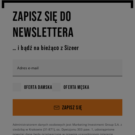
ZAPISZ SIĘ DO
NEWSLETTERA
… i bądź na bieżąco z Sizeer
Adres e-mail
OFERTA DAMSKA
OFERTA MĘSKA
ZAPISZ SIĘ
Administratorem danych osobowych jest Marketing Investment Group S.A. z
siedzibą w Krakowie (31-871), os. Dywizjonu 303 paw. 1, udostępnione
powyżej dane będą przetwarzane w prawnie uzasadnionym interesie