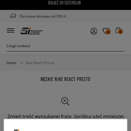
DOŁĄCZ DO SIZEERCLUB
Darmowa dostawa od 350 zł
0
0
Sizeer
>
Nike React Presto
MĘSKIE NIKE REACT PRESTO
Zmień treść wyszukanej frazy. Spróbuj użyć mniejszej
ilości filtrów.