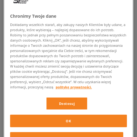
POWRÓT DO SKLEPU
Chronimy Twoje dane
Dokładamy wszelkich starań, aby zakupy naszych Klientów były udane, a
produkty, które wybierają – najlepiej dopasowane do ich potrzeb.
Robimy to jednak przy pełnym poszanowaniu bezpieczeństwa wszystkich
danych osobowych. Kliknij „OK”, jeśli chcesz, abyśmy wykorzystywali
Nike React Presto
informacje o Twoich zachowaniach na naszej stronie do przygotowania
personalizowanych specjalnie dla Ciebie treści, w tym rekomendacji
Nike React Presto – klasyk o wielu wcieleniach
produktów dopasowanych do Twoich potrzeb i zainteresowań,
spersonalizowanych reklam czy zapamiętywanie wybranych preferencji.
W każdej chwili możesz zmienić swoją decyzję i ustawienia dotyczące
Tego klasyka nie trzeba nikomu przedstawiać –
Nike React Presto
to
plików cookie wybierając „Dostosuj”. Jeśli nie chcesz otrzymywać
spersonalizowanej oferty produktów, dopasowanych do Twoich
model butów, który po raz pierwszy ujrzał światło dzienne w 2000 roku.
preferencji, wybierz „Odrzuć wszystkie”. W celu uzyskania więcej
Nie będzie przesadą stwierdzenie, że niemal od razu bardzo przypadły
informacji, przeczytaj naszą
politykę prywatności.
one do gustu wszystkim osobom prowadzącym aktywny tryb życia. O
czym świadczy ich niesłabnąca od 19 lat popularność. Choć przez ten
okres do sprzedaży trafiła niezliczona ilość ich wersji kolorystycznych
Dostosuj
oraz wcieleń, to jedno pozostało bez zmian – komfort ich użytkowania.
Doskonale sprawdzają się jako obuwie do biegania, treningu siłowego,
czy też dla pasjonatów streetwear’u.
OK
Lekkie i wygodne buty Nike React Presto