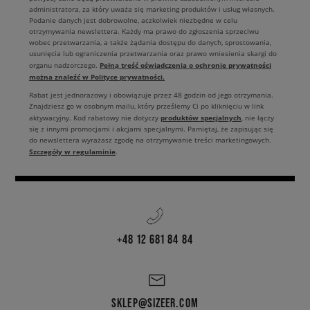
administratora, za który uważa się marketing produktów i usług własnych.
Podanie danych jest dobrowolne, aczkolwiek niezbędne w celu
otrzymywania newslettera. Każdy ma prawo do zgłoszenia sprzeciwu
wobec przetwarzania, a także żądania dostępu do danych, sprostowania,
usunięcia lub ograniczenia przetwarzania oraz prawo wniesienia skargi do
Pełną treść oświadczenia o ochronie prywatności
organu nadzorczego.
można znaleźć w Polityce prywatności.
Rabat jest jednorazowy i obowiązuje przez 48 godzin od jego otrzymania.
Znajdziesz go w osobnym mailu, który prześlemy Ci po kliknięciu w link
produktów specjalnych
aktywacyjny. Kod rabatowy nie dotyczy
, nie łączy
się z innymi promocjami i akcjami specjalnymi. Pamiętaj, że zapisując się
do newslettera wyrażasz zgodę na otrzymywanie treści marketingowych.
Szczegóły w regulaminie
.
+48 12 681 84 84
SKLEP@SIZEER.COM