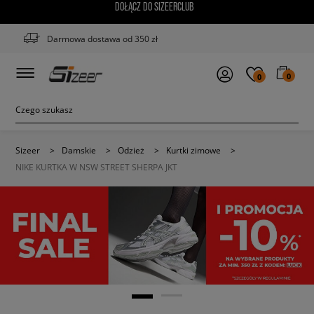
DOŁĄCZ DO SIZEERCLUB
Darmowa dostawa od 350 zł
0
0
Sizeer
>
Damskie
>
Odzież
>
Kurtki zimowe
>
NIKE KURTKA W NSW STREET SHERPA JKT