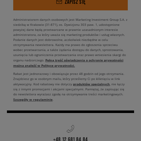
ZAPISZ SIĘ
Administratorem danych osobowych jest Marketing Investment Group S.A. z
siedzibą w Krakowie (31-871), os. Dywizjonu 303 paw. 1, udostępnione
powyżej dane będą przetwarzane w prawnie uzasadnionym interesie
administratora, za który uważa się marketing produktów i usług własnych.
Podanie danych jest dobrowolne, aczkolwiek niezbędne w celu
otrzymywania newslettera. Każdy ma prawo do zgłoszenia sprzeciwu
wobec przetwarzania, a także żądania dostępu do danych, sprostowania,
usunięcia lub ograniczenia przetwarzania oraz prawo wniesienia skargi do
Pełną treść oświadczenia o ochronie prywatności
organu nadzorczego.
można znaleźć w Polityce prywatności.
Rabat jest jednorazowy i obowiązuje przez 48 godzin od jego otrzymania.
Znajdziesz go w osobnym mailu, który prześlemy Ci po kliknięciu w link
produktów specjalnych
aktywacyjny. Kod rabatowy nie dotyczy
, nie łączy
się z innymi promocjami i akcjami specjalnymi. Pamiętaj, że zapisując się
do newslettera wyrażasz zgodę na otrzymywanie treści marketingowych.
Szczegóły w regulaminie
.
+48 12 681 84 84