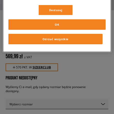
Dostosuj
OK
NIKE KURTKA W NSW STREET
SHERPA JKT
Odrzuć wszystkie
damskie, kurtki zimowe
569,99 zł
z VAT
✛ 570 PKT. W
SIZEERCLUB
PRODUKT NIEDOSTĘPNY
Wyślemy Ci e-mail, gdy żądany rozmiar będzie ponownie
dostępny.
Wybierz rozmiar