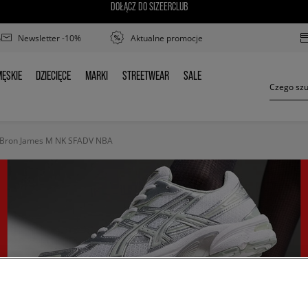
DOŁĄCZ DO SIZEERCLUB
Newsletter -10%
Aktualne promocje
ĘSKIE
DZIECIĘCE
MARKI
STREETWEAR
SALE
MĘSKIE
DZIECIĘCE
MARKI
STREETWEAR
SALE
eBron James M NK SFADV NBA