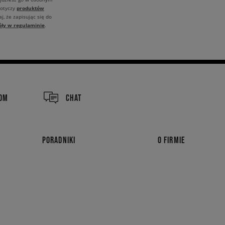
produktów
dotyczy
j, że zapisując się do
óły w regulaminie
.
COM
CHAT
PORADNIKI
O FIRMIE