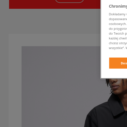
Chronimy
Dokładamy ws
dopasowane 
osobowych. K
do przygoto
do Twoich p
każdej chwil
chcesz otrz
wszystkie”. 
Dos