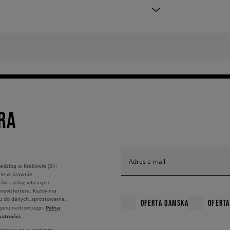
RA
Adres e-mail
edzibą w Krakowie (31-
ane w prawnie
ów i usług własnych.
 newslettera. Każdy ma
u do danych, sprostowania,
OFERTA DAMSKA
OFERTA
Pełną
rganu nadzorczego.
atności.
ajdziesz go w osobnym