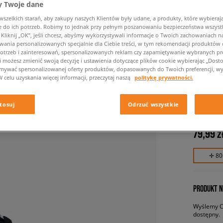
 Twoje dane
zelkich starań, aby zakupy naszych Klientów były udane, a produkty, które wybierają 
do ich potrzeb. Robimy to jednak przy pełnym poszanowaniu bezpieczeństwa wszyst
liknij „OK”, jeśli chcesz, abyśmy wykorzystywali informacje o Twoich zachowaniach na
wania personalizowanych specjalnie dla Ciebie treści, w tym rekomendacji produktó
otrzeb i zainteresowań, spersonalizowanych reklam czy zapamiętywanie wybranych pre
i możesz zmienić swoją decyzję i ustawienia dotyczące plików cookie wybierając „Dostosu
ymywać spersonalizowanej oferty produktów, dopasowanych do Twoich preferencji, wy
W celu uzyskania więcej informacji, przeczytaj naszą
politykę prywatności.
NIKE H
dziecięce,
tosuj
Odrzuć wszystkie
79,99 z
✛ 80
PRODUKT N
Wyślemy Ci
dostępny.