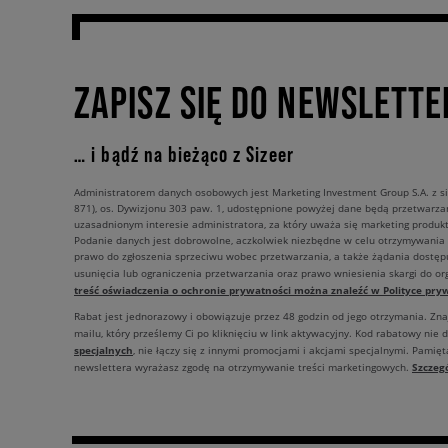
ZAPISZ SIĘ DO NEWSLETTE
… i bądź na bieżąco z Sizeer
Administratorem danych osobowych jest Marketing Investment Group S.A. z si
871), os. Dywizjonu 303 paw. 1, udostępnione powyżej dane będą przetwarz
uzasadnionym interesie administratora, za który uważa się marketing produkt
Podanie danych jest dobrowolne, aczkolwiek niezbędne w celu otrzymywania
prawo do zgłoszenia sprzeciwu wobec przetwarzania, a także żądania dostęp
usunięcia lub ograniczenia przetwarzania oraz prawo wniesienia skargi do o
treść oświadczenia o ochronie prywatności można znaleźć w Polityce pryw
Rabat jest jednorazowy i obowiązuje przez 48 godzin od jego otrzymania. Zn
mailu, który prześlemy Ci po kliknięciu w link aktywacyjny. Kod rabatowy nie 
specjalnych
, nie łączy się z innymi promocjami i akcjami specjalnymi. Pamięta
Szczeg
newslettera wyrażasz zgodę na otrzymywanie treści marketingowych.