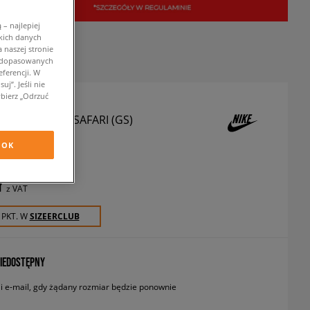
– najlepiej
kich danych
 naszej stronie
w dopasowanych
ferencji. W
j”. Jeśli nie
bierz „Odrzuć
UARACHE RUN SAFARI (GS)
 sneakersy
OK
ł
z VAT
 PKT. W
SIZEERCLUB
IEDOSTĘPNY
 e-mail, gdy żądany rozmiar będzie ponownie