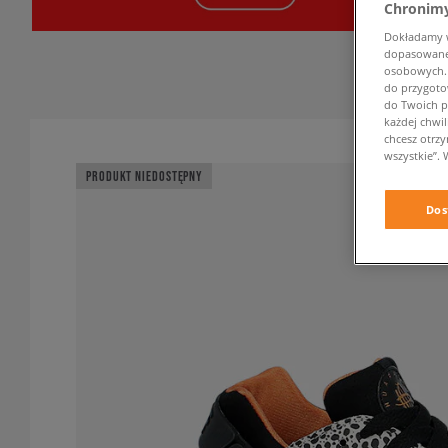
Chronimy
Dokładamy ws
dopasowane 
osobowych. K
do przygoto
do Twoich p
każdej chwil
chcesz otrz
wszystkie”. 
PRODUKT NIEDOSTĘPNY
Dos