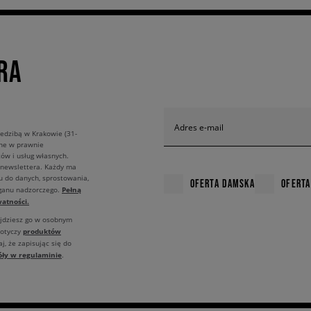
RA
Adres e-mail
edzibą w Krakowie (31-
ane w prawnie
ów i usług własnych.
 newslettera. Każdy ma
u do danych, sprostowania,
OFERTA DAMSKA
OFERTA
Pełną
rganu nadzorczego.
atności.
ajdziesz go w osobnym
produktów
dotyczy
j, że zapisując się do
óły w regulaminie
.