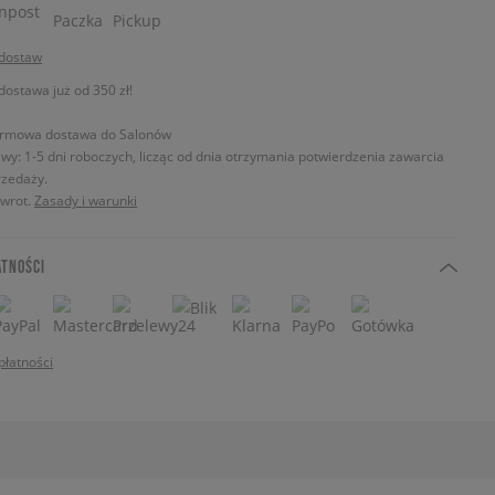
 dostaw
stawa już od 350 zł!
rmowa dostawa do Salonów
wy: 1-5 dni roboczych, licząc od dnia otrzymania potwierdzenia zawarcia
zedaży.
zwrot.
Zasady i warunki
ATNOŚCI
płatności