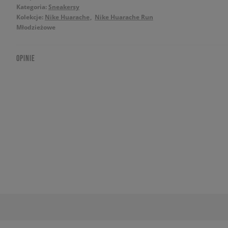
Kategoria:
Sneakersy
Kolekcje:
Nike Huarache
Nike Huarache Run
Młodzieżowe
OPINIE