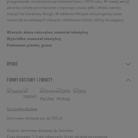
przygotowało reinterpretację halówek Gato z 2010 roku. W nowej wersji
akcenty zostały przeniesione z lepszego czucia piłki i efektu zwrotu
energii na futsalowy design. W odsłonie lifestyle otrzymujemy nowe
materiały w ciekawych miksach i efektowne kolory. Idźmy na wagary.
Wierzch: skóra naturalna, materiał tekstylny
Wyściółka: materiał tekstylny
Podeszwa: pianka, guma
OPINIE
FORMY DOSTAWY I ZWROTY
Szczegóły dostaw
Darmowa dostawa już od 350 zł!
Zawsze darmowa dostawa do Salonów
Czas dostawy: 1-5 dni roboczych, licząc od dnia otrzymania