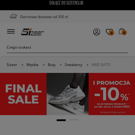
DOŁĄCZ DO SIZEERCLUB
Darmowa dostawa od 350 zł
0
0
Sizeer
>
Męskie
>
Buty
>
Sneakersy
>
NIKE GATO