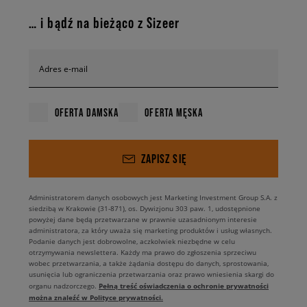
… i bądź na bieżąco z Sizeer
Adres e-mail
OFERTA DAMSKA
OFERTA MĘSKA
ZAPISZ SIĘ
Administratorem danych osobowych jest Marketing Investment Group S.A. z
siedzibą w Krakowie (31-871), os. Dywizjonu 303 paw. 1, udostępnione
powyżej dane będą przetwarzane w prawnie uzasadnionym interesie
administratora, za który uważa się marketing produktów i usług własnych.
Podanie danych jest dobrowolne, aczkolwiek niezbędne w celu
otrzymywania newslettera. Każdy ma prawo do zgłoszenia sprzeciwu
wobec przetwarzania, a także żądania dostępu do danych, sprostowania,
usunięcia lub ograniczenia przetwarzania oraz prawo wniesienia skargi do
Pełną treść oświadczenia o ochronie prywatności
organu nadzorczego.
można znaleźć w Polityce prywatności.