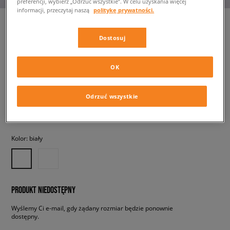
preferencji, wybierz „Odrzuć wszystkie”. W celu uzyskania więcej
informacji, przeczytaj naszą
politykę prywatności.
Dostosuj
NIKE GATO
męskie, sneakersy
OK
219,99 zł
z VAT
Odrzuć wszystkie
✛ 220 PKT. W
SIZEERCLUB
Kolor:
biały
PRODUKT NIEDOSTĘPNY
Wyślemy Ci e-mail, gdy żądany rozmiar będzie ponownie
dostępny.