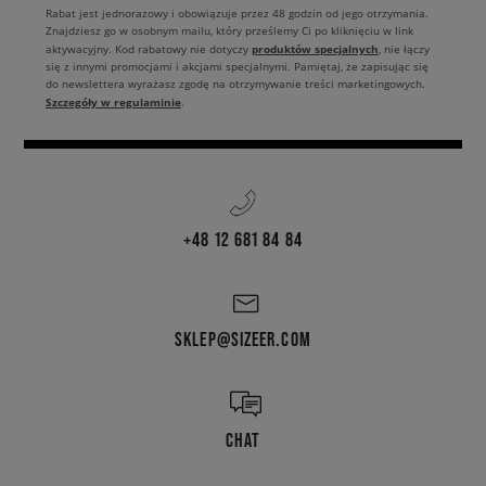
Rabat jest jednorazowy i obowiązuje przez 48 godzin od jego otrzymania.
Znajdziesz go w osobnym mailu, który prześlemy Ci po kliknięciu w link
produktów specjalnych
aktywacyjny. Kod rabatowy nie dotyczy
, nie łączy
się z innymi promocjami i akcjami specjalnymi. Pamiętaj, że zapisując się
do newslettera wyrażasz zgodę na otrzymywanie treści marketingowych.
Szczegóły w regulaminie
.
+48 12 681 84 84
SKLEP@SIZEER.COM
CHAT