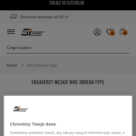
DOŁĄCZ DO SIZEERCLUB
Darmowa dostawa od 350 zł
0
0
Sizeer
>
Nike Dbreak-Type
SNEAKERSY MĘSKIE NIKE DBREAK-TYPE
Zmień treść wyszukanej frazy. Spróbuj użyć mniejszej
Chronimy Twoje dane
ilości filtrów.
Dokładamy wszelkich starań, aby zakupy naszych Klientów były udane, a