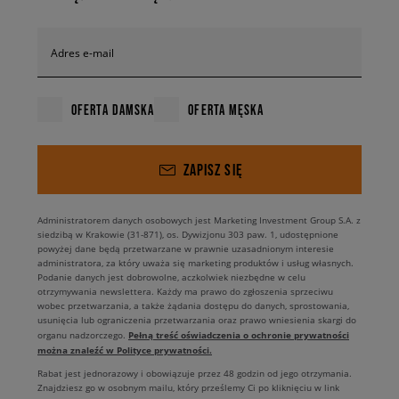
Adres e-mail
OFERTA DAMSKA
OFERTA MĘSKA
ZAPISZ SIĘ
Administratorem danych osobowych jest Marketing Investment Group S.A. z
siedzibą w Krakowie (31-871), os. Dywizjonu 303 paw. 1, udostępnione
powyżej dane będą przetwarzane w prawnie uzasadnionym interesie
administratora, za który uważa się marketing produktów i usług własnych.
Podanie danych jest dobrowolne, aczkolwiek niezbędne w celu
otrzymywania newslettera. Każdy ma prawo do zgłoszenia sprzeciwu
wobec przetwarzania, a także żądania dostępu do danych, sprostowania,
usunięcia lub ograniczenia przetwarzania oraz prawo wniesienia skargi do
Pełną treść oświadczenia o ochronie prywatności
organu nadzorczego.
można znaleźć w Polityce prywatności.
Rabat jest jednorazowy i obowiązuje przez 48 godzin od jego otrzymania.
Znajdziesz go w osobnym mailu, który prześlemy Ci po kliknięciu w link