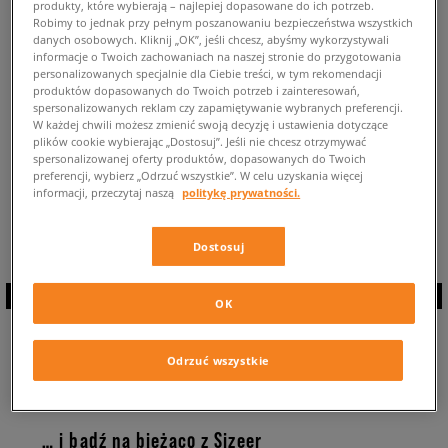
produkty, które wybierają – najlepiej dopasowane do ich potrzeb.
POWRÓT DO SKLEPU
Robimy to jednak przy pełnym poszanowaniu bezpieczeństwa wszystkich
danych osobowych. Kliknij „OK”, jeśli chcesz, abyśmy wykorzystywali
informacje o Twoich zachowaniach na naszej stronie do przygotowania
personalizowanych specjalnie dla Ciebie treści, w tym rekomendacji
produktów dopasowanych do Twoich potrzeb i zainteresowań,
spersonalizowanych reklam czy zapamiętywanie wybranych preferencji.
W każdej chwili możesz zmienić swoją decyzję i ustawienia dotyczące
Aktualnie przeglądasz buty: Męskie Nike Dbreak-Type ⭐ ⭐ ⭐
Dostępne
plików cookie wybierając „Dostosuj”. Jeśli nie chcesz otrzymywać
modele tych sneakersów dla mężczyzn: 0 ✅
spersonalizowanej oferty produktów, dopasowanych do Twoich
preferencji, wybierz „Odrzuć wszystkie”. W celu uzyskania więcej
Powrót do całej kolekcji:
informacji, przeczytaj naszą
politykę prywatności.
Nike Dbreak-Type
Dostosuj
OK
ZAPISZ SIĘ DO
Odrzuć wszystkie
NEWSLETTERA
… i bądź na bieżąco z Sizeer