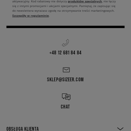
produktów specjalnych
aktywacyjny. Kod rabatowy nie dotyczy
, nie łączy
się z innymi promocjami i akcjami specjalnymi. Pamiętaj, że zapisując się
do newslettera wyrażasz zgodę na otrzymywanie treści marketingowych.
Szczegóły w regulaminie
.
+48 12 681 84 84
SKLEP@SIZEER.COM
CHAT
OBSŁUGA KLIENTA