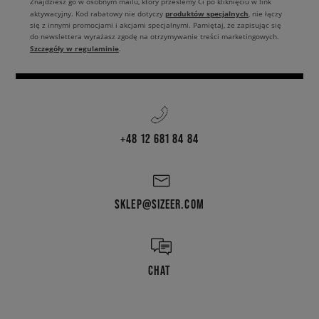
Znajdziesz go w osobnym mailu, który prześlemy Ci po kliknięciu w link
produktów specjalnych
aktywacyjny. Kod rabatowy nie dotyczy
, nie łączy
się z innymi promocjami i akcjami specjalnymi. Pamiętaj, że zapisując się
do newslettera wyrażasz zgodę na otrzymywanie treści marketingowych.
Szczegóły w regulaminie
.
+48 12 681 84 84
SKLEP@SIZEER.COM
CHAT