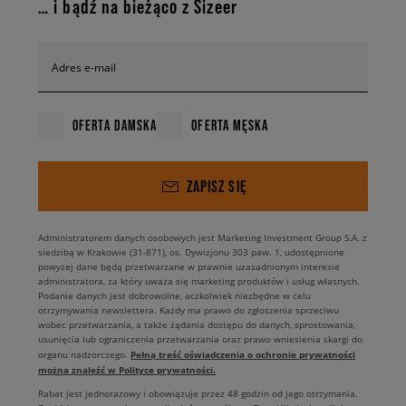
… i bądź na bieżąco z Sizeer
Adres e-mail
OFERTA DAMSKA
OFERTA MĘSKA
ZAPISZ SIĘ
Administratorem danych osobowych jest Marketing Investment Group S.A. z
siedzibą w Krakowie (31-871), os. Dywizjonu 303 paw. 1, udostępnione
powyżej dane będą przetwarzane w prawnie uzasadnionym interesie
administratora, za który uważa się marketing produktów i usług własnych.
Podanie danych jest dobrowolne, aczkolwiek niezbędne w celu
otrzymywania newslettera. Każdy ma prawo do zgłoszenia sprzeciwu
wobec przetwarzania, a także żądania dostępu do danych, sprostowania,
usunięcia lub ograniczenia przetwarzania oraz prawo wniesienia skargi do
Pełną treść oświadczenia o ochronie prywatności
organu nadzorczego.
można znaleźć w Polityce prywatności.
Rabat jest jednorazowy i obowiązuje przez 48 godzin od jego otrzymania.