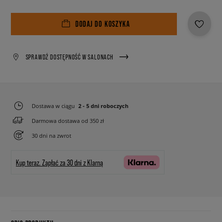
DODAJ DO KOSZYKA
SPRAWDŹ DOSTĘPNOŚĆ W SALONACH
Dostawa w ciągu
2 - 5 dni roboczych
Darmowa dostawa od 350 zł
30 dni na zwrot
Kup teraz.
Zapłać za 30 dni z Klarną