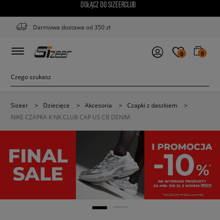
DOŁĄCZ DO SIZEERCLUB
Darmowa dostawa od 350 zł
0
0
Sizeer
>
Dziecięce
>
Akcesoria
>
Czapki z daszkiem
>
NIKE CZAPKA K NK CLUB CAP US CB DENIM