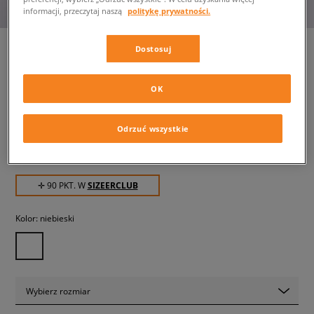
informacji, przeczytaj naszą
politykę prywatności.
Dostosuj
NIKE CZAPKA K NK CLUB CAP
OK
US CB DENIM
unisex, czapki z daszkiem
Odrzuć wszystkie
89,99 zł
z VAT
✛ 90 PKT. W
SIZEERCLUB
Kolor:
niebieski
Wybierz rozmiar