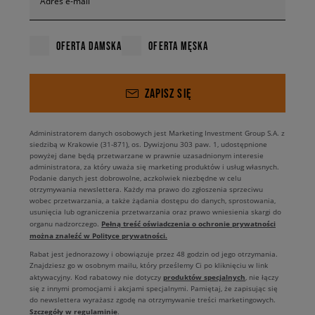
Adres e-mail
OFERTA DAMSKA
OFERTA MĘSKA
ZAPISZ SIĘ
Administratorem danych osobowych jest Marketing Investment Group S.A. z
siedzibą w Krakowie (31-871), os. Dywizjonu 303 paw. 1, udostępnione
powyżej dane będą przetwarzane w prawnie uzasadnionym interesie
administratora, za który uważa się marketing produktów i usług własnych.
Podanie danych jest dobrowolne, aczkolwiek niezbędne w celu
otrzymywania newslettera. Każdy ma prawo do zgłoszenia sprzeciwu
wobec przetwarzania, a także żądania dostępu do danych, sprostowania,
usunięcia lub ograniczenia przetwarzania oraz prawo wniesienia skargi do
Pełną treść oświadczenia o ochronie prywatności
organu nadzorczego.
można znaleźć w Polityce prywatności.
Rabat jest jednorazowy i obowiązuje przez 48 godzin od jego otrzymania.
Znajdziesz go w osobnym mailu, który prześlemy Ci po kliknięciu w link
produktów specjalnych
aktywacyjny. Kod rabatowy nie dotyczy
, nie łączy
się z innymi promocjami i akcjami specjalnymi. Pamiętaj, że zapisując się
do newslettera wyrażasz zgodę na otrzymywanie treści marketingowych.
Szczegóły w regulaminie
.