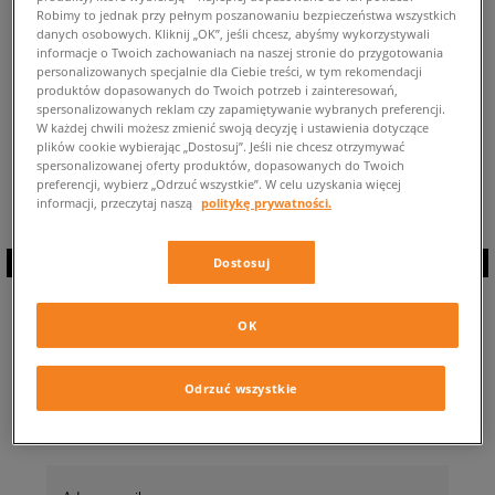
Robimy to jednak przy pełnym poszanowaniu bezpieczeństwa wszystkich
POWRÓT DO SKLEPU
danych osobowych. Kliknij „OK”, jeśli chcesz, abyśmy wykorzystywali
informacje o Twoich zachowaniach na naszej stronie do przygotowania
personalizowanych specjalnie dla Ciebie treści, w tym rekomendacji
produktów dopasowanych do Twoich potrzeb i zainteresowań,
spersonalizowanych reklam czy zapamiętywanie wybranych preferencji.
W każdej chwili możesz zmienić swoją decyzję i ustawienia dotyczące
plików cookie wybierając „Dostosuj”. Jeśli nie chcesz otrzymywać
Aktualnie przeglądasz buty: Nike Blazer 77 Platform ⭐ Dostępne modele
spersonalizowanej oferty produktów, dopasowanych do Twoich
tych modnych sneakersów: 0 ✅
preferencji, wybierz „Odrzuć wszystkie”. W celu uzyskania więcej
informacji, przeczytaj naszą
politykę prywatności.
Dostosuj
ZAPISZ SIĘ DO
OK
NEWSLETTERA
Odrzuć wszystkie
… i bądź na bieżąco z Sizeer