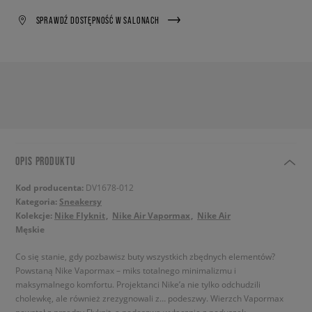
SPRAWDŹ DOSTĘPNOŚĆ W SALONACH
OPIS PRODUKTU
Kod producenta:
DV1678-012
Kategoria:
Sneakersy
Kolekcje:
Nike Flyknit
Nike Air Vapormax
Nike Air
Męskie
Co się stanie, gdy pozbawisz buty wszystkich zbędnych elementów?
Powstaną Nike Vapormax – miks totalnego minimalizmu i
maksymalnego komfortu. Projektanci Nike’a nie tylko odchudzili
cholewkę, ale również zrezygnowali z… podeszwy. Wierzch Vapormax