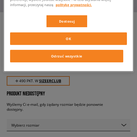
informacji, przeczytaj naszą
politykę prywatności.
Dostosuj
NIKE AIR VAPORMAX 2023
OK
FLYKNIT
męskie, sneakersy
Odrzuć wszystkie
489,99 zł
z VAT
✛ 490 PKT. W
SIZEERCLUB
PRODUKT NIEDOSTĘPNY
Wyślemy Ci e-mail, gdy żądany rozmiar będzie ponownie
dostępny.
Wybierz rozmiar