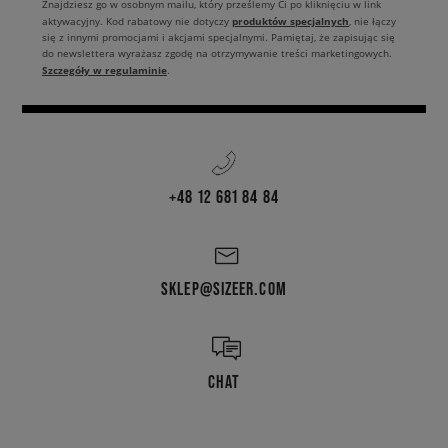
Znajdziesz go w osobnym mailu, który prześlemy Ci po kliknięciu w link
produktów specjalnych
aktywacyjny. Kod rabatowy nie dotyczy
, nie łączy
się z innymi promocjami i akcjami specjalnymi. Pamiętaj, że zapisując się
do newslettera wyrażasz zgodę na otrzymywanie treści marketingowych.
Szczegóły w regulaminie
.
+48 12 681 84 84
SKLEP@SIZEER.COM
CHAT