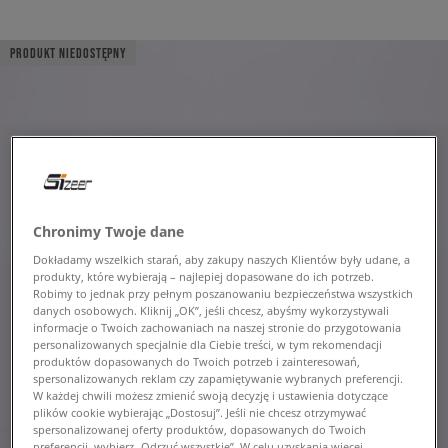
PRODUKT NIEDOSTĘPNY
Chronimy Twoje dane
Dokładamy wszelkich starań, aby zakupy naszych Klientów były udane, a
produkty, które wybierają – najlepiej dopasowane do ich potrzeb.
Robimy to jednak przy pełnym poszanowaniu bezpieczeństwa wszystkich
danych osobowych. Kliknij „OK”, jeśli chcesz, abyśmy wykorzystywali
informacje o Twoich zachowaniach na naszej stronie do przygotowania
personalizowanych specjalnie dla Ciebie treści, w tym rekomendacji
produktów dopasowanych do Twoich potrzeb i zainteresowań,
spersonalizowanych reklam czy zapamiętywanie wybranych preferencji.
W każdej chwili możesz zmienić swoją decyzję i ustawienia dotyczące
plików cookie wybierając „Dostosuj”. Jeśli nie chcesz otrzymywać
spersonalizowanej oferty produktów, dopasowanych do Twoich
preferencji, wybierz „Odrzuć wszystkie”. W celu uzyskania więcej