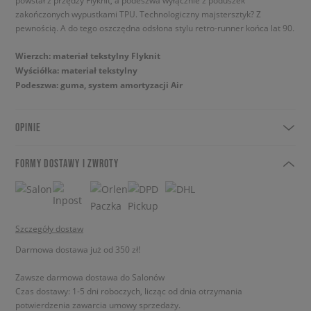
powstał z przędzy Flyknit, a podeszwa wyłącznie z poduszek
zakończonych wypustkami TPU. Technologiczny majstersztyk? Z
pewnością. A do tego oszczędna odsłona stylu retro-runner końca lat 90.
Wierzch: materiał tekstylny Flyknit
Wyściółka: materiał tekstylny
Podeszwa: guma, system amortyzacji Air
OPINIE
FORMY DOSTAWY I ZWROTY
Szczegóły dostaw
Darmowa dostawa już od 350 zł!
Zawsze darmowa dostawa do Salonów
Czas dostawy: 1-5 dni roboczych, licząc od dnia otrzymania
potwierdzenia zawarcia umowy sprzedaży.