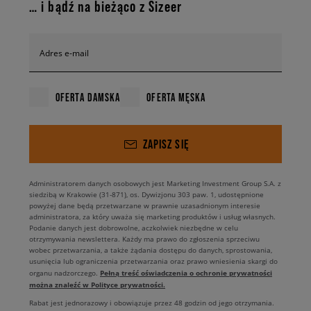
… i bądź na bieżąco z Sizeer
Adres e-mail
OFERTA DAMSKA
OFERTA MĘSKA
ZAPISZ SIĘ
Administratorem danych osobowych jest Marketing Investment Group S.A. z
siedzibą w Krakowie (31-871), os. Dywizjonu 303 paw. 1, udostępnione
powyżej dane będą przetwarzane w prawnie uzasadnionym interesie
administratora, za który uważa się marketing produktów i usług własnych.
Podanie danych jest dobrowolne, aczkolwiek niezbędne w celu
otrzymywania newslettera. Każdy ma prawo do zgłoszenia sprzeciwu
wobec przetwarzania, a także żądania dostępu do danych, sprostowania,
usunięcia lub ograniczenia przetwarzania oraz prawo wniesienia skargi do
Pełną treść oświadczenia o ochronie prywatności
organu nadzorczego.
można znaleźć w Polityce prywatności.
Rabat jest jednorazowy i obowiązuje przez 48 godzin od jego otrzymania.