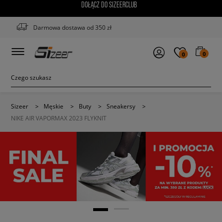
DOŁĄCZ DO SIZEERCLUB
Darmowa dostawa od 350 zł
0
0
Sizeer
>
Męskie
>
Buty
>
Sneakersy
>
NIKE AIR VAPORMAX 2023 FLYKNIT