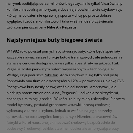
na rynek podbijając serca milionów biegaczy… i nie tylko! Niezrównany
komfort i neutralną amortyzację doceniają bowiem także użytkownicy,
którzy na co dzień nie uprawiają sportu – chcą po prostu dobrze
wyglądać i czuć się komfortowo. I taka właśnie idea przyświecała
twórcom pierwszej pary
Nike Air Pegasus
.
Najsłynniejsze buty biegowe świata
W 1982 roku powstał pomysł, aby stworzyć buty, które będą spełniały
wszystkie najważniejsze funkcje butów treningowych, ale jednocześnie
staną się cenowo dostępne dla wszystkich bez straty na jakości. I tak
Pegasus został pierwszym butem wyposażonym w technologię Air
Wedge, czyli poduszkę
Nike Air
, która znajdowała się tylko pod piętą.
Poprawiała ona tłumienie wstrząsów o 12% w porównaniu z pianką EVA.
Początkowo buty nosiły nazwę właśnie od systemu amortyzacji, ale
niedługo potem zmieniono ja na „Pegasus” – od konia ze skrzydłami,
znanego z mitologii greckiej. W końcu te buty miały uskrzydlać! Pierwszy
model był szary, posiadał granatowe wstawki i prostą cholewkę
wykonaną z zamszu i nylonu. Jednak to właśnie na jego potrzeby
sprowadzano poszczególne komponenty z Niemiec, a pracowników
fabryki w Korei nauczono jak mocować cholewkę bezpośrednio do
podeszwy środkowej. Lekkie, stabilne i doskonale amortyzujące
buty