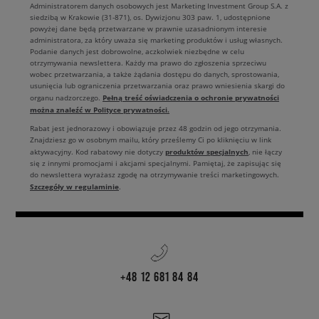
Administratorem danych osobowych jest Marketing Investment Group S.A. z
siedzibą w Krakowie (31-871), os. Dywizjonu 303 paw. 1, udostępnione
powyżej dane będą przetwarzane w prawnie uzasadnionym interesie
administratora, za który uważa się marketing produktów i usług własnych.
Podanie danych jest dobrowolne, aczkolwiek niezbędne w celu
otrzymywania newslettera. Każdy ma prawo do zgłoszenia sprzeciwu
wobec przetwarzania, a także żądania dostępu do danych, sprostowania,
usunięcia lub ograniczenia przetwarzania oraz prawo wniesienia skargi do
Pełną treść oświadczenia o ochronie prywatności
organu nadzorczego.
można znaleźć w Polityce prywatności.
Rabat jest jednorazowy i obowiązuje przez 48 godzin od jego otrzymania.
Znajdziesz go w osobnym mailu, który prześlemy Ci po kliknięciu w link
produktów specjalnych
aktywacyjny. Kod rabatowy nie dotyczy
, nie łączy
się z innymi promocjami i akcjami specjalnymi. Pamiętaj, że zapisując się
do newslettera wyrażasz zgodę na otrzymywanie treści marketingowych.
Szczegóły w regulaminie
.
+48 12 681 84 84