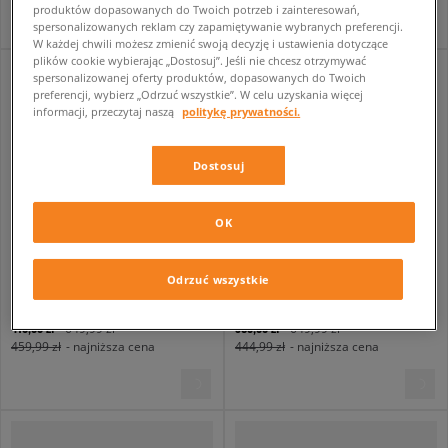
produktów dopasowanych do Twoich potrzeb i zainteresowań,
spersonalizowanych reklam czy zapamiętywanie wybranych preferencji.
W każdej chwili możesz zmienić swoją decyzję i ustawienia dotyczące
plików cookie wybierając „Dostosuj”. Jeśli nie chcesz otrzymywać
spersonalizowanej oferty produktów, dopasowanych do Twoich
preferencji, wybierz „Odrzuć wszystkie”. W celu uzyskania więcej
informacji, przeczytaj naszą
politykę prywatności.
Dostosuj
OK
Odrzuć wszystkie
NIKE AIR PEGASUS WAVE
NIKE W AIR PEGASUS 2005 SDE
męskie
damskie
419,99 zł
389,99 zł
649,99 zł
649,99 zł
459,99 zł
- najniższa cena
444,99 zł
- najniższa cena