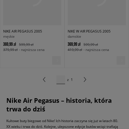
NIKE AIR PEGASUS 2005
NIKE W AIR PEGASUS 2005
męskie
damskie
369,99 zł
369,99 zł
599,99 zł
599,99 zł
379,99 zł
- najniższa cena
419,99 zł
- najniższa cena
z
1
Nike Air Pegasus – historia, która
trwa do dziś
Kultowe buty biegowe od Nike! Ich historia zaczyna się już w latach 80.
XX wieku i trwa do dziś. Kolejne, ulepszone edycje butów wciąż trafiają