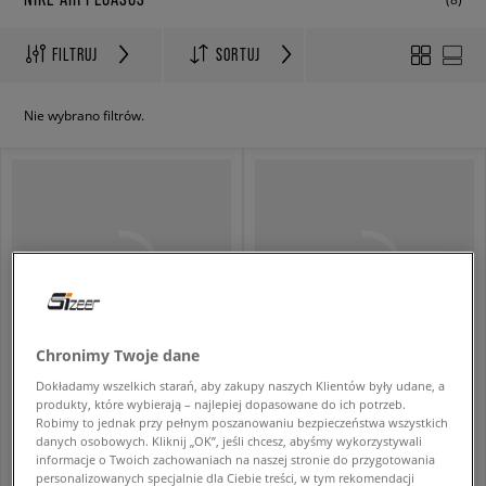
FILTRUJ
SORTUJ
Nie wybrano filtrów.
Chronimy Twoje dane
Dokładamy wszelkich starań, aby zakupy naszych Klientów były udane, a
NIKE AIR PEGASUS 2005
NIKE AIR PEGASUS 2005
produkty, które wybierają – najlepiej dopasowane do ich potrzeb.
męskie
męskie
Robimy to jednak przy pełnym poszanowaniu bezpieczeństwa wszystkich
danych osobowych. Kliknij „OK”, jeśli chcesz, abyśmy wykorzystywali
359,99 zł
339,99 zł
599,99 zł
599,99 zł
informacje o Twoich zachowaniach na naszej stronie do przygotowania
389,99 zł
- najniższa cena
389,99 zł
- najniższa cena
personalizowanych specjalnie dla Ciebie treści, w tym rekomendacji