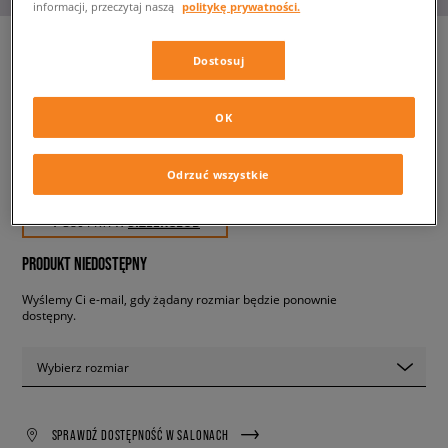
informacji, przeczytaj naszą
politykę prywatności.
Dostosuj
NIKE AIR MAX PULSE
męskie, sneakersy
OK
379,99 zł
Odrzuć wszystkie
z VAT
✛ 380 PKT. W
SIZEERCLUB
PRODUKT NIEDOSTĘPNY
Wyślemy Ci e-mail, gdy żądany rozmiar będzie ponownie
dostępny.
Wybierz rozmiar
SPRAWDŹ DOSTĘPNOŚĆ W SALONACH