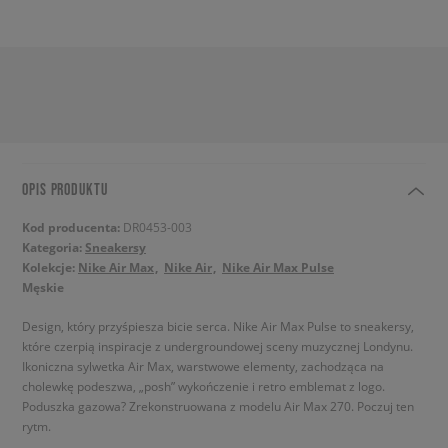
OPIS PRODUKTU
Kod producenta:
DR0453-003
Kategoria:
Sneakersy
Kolekcje:
Nike Air Max
Nike Air
Nike Air Max Pulse
Męskie
Design, który przyśpiesza bicie serca. Nike Air Max Pulse to sneakersy,
które czerpią inspiracje z undergroundowej sceny muzycznej Londynu.
Ikoniczna sylwetka Air Max, warstwowe elementy, zachodząca na
cholewkę podeszwa, „posh” wykończenie i retro emblemat z logo.
Poduszka gazowa? Zrekonstruowana z modelu Air Max 270. Poczuj ten
rytm.