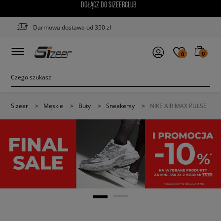
DOŁĄCZ DO SIZEERCLUB
Darmowa dostawa od 350 zł
0
0
Sizeer
>
Męskie
>
Buty
>
Sneakersy
>
NIKE AIR MAX PULSE