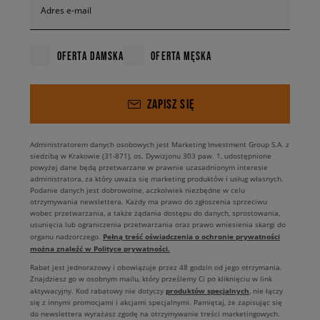
Adres e-mail
OFERTA DAMSKA
OFERTA MĘSKA
ZAPISZ SIĘ
Administratorem danych osobowych jest Marketing Investment Group S.A. z
siedzibą w Krakowie (31-871), os. Dywizjonu 303 paw. 1, udostępnione
powyżej dane będą przetwarzane w prawnie uzasadnionym interesie
administratora, za który uważa się marketing produktów i usług własnych.
Podanie danych jest dobrowolne, aczkolwiek niezbędne w celu
otrzymywania newslettera. Każdy ma prawo do zgłoszenia sprzeciwu
wobec przetwarzania, a także żądania dostępu do danych, sprostowania,
usunięcia lub ograniczenia przetwarzania oraz prawo wniesienia skargi do
Pełną treść oświadczenia o ochronie prywatności
organu nadzorczego.
można znaleźć w Polityce prywatności.
Rabat jest jednorazowy i obowiązuje przez 48 godzin od jego otrzymania.
Znajdziesz go w osobnym mailu, który prześlemy Ci po kliknięciu w link
produktów specjalnych
aktywacyjny. Kod rabatowy nie dotyczy
, nie łączy
się z innymi promocjami i akcjami specjalnymi. Pamiętaj, że zapisując się
do newslettera wyrażasz zgodę na otrzymywanie treści marketingowych.