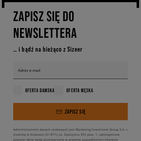
ZAPISZ SIĘ DO
NEWSLETTERA
… i bądź na bieżąco z Sizeer
Adres e-mail
OFERTA DAMSKA
OFERTA MĘSKA
ZAPISZ SIĘ
Administratorem danych osobowych jest Marketing Investment Group S.A. z
siedzibą w Krakowie (31-871), os. Dywizjonu 303 paw. 1, udostępnione
powyżej dane będą przetwarzane w prawnie uzasadnionym interesie