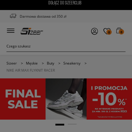
DOŁĄCZ DO SIZEERCLUB
Darmowa dostawa od 350 zł
0
0
Sizeer
>
Męskie
>
Buty
>
Sneakersy
>
NIKE AIR MAX FLYKNIT RACER