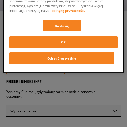
spersonalizowanej oferty produktów, dopasowanych do Twoich
preferencji, wybierz „Odrzuć wszystkie”. W celu uzyskania więcej
informacji, przeczytaj naszą
politykę prywatności.
Dostosuj
NIKE AIR MAX FLYKNIT RACER
męskie, sneakersy
OK
359,99 zł
z VAT
Odrzuć wszystkie
✛ 360 PKT. W
SIZEERCLUB
PRODUKT NIEDOSTĘPNY
Wyślemy Ci e-mail, gdy żądany rozmiar będzie ponownie
dostępny.
Wybierz rozmiar