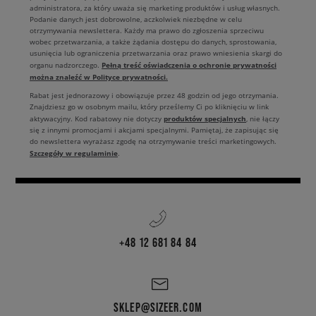
administratora, za który uważa się marketing produktów i usług własnych.
Podanie danych jest dobrowolne, aczkolwiek niezbędne w celu
otrzymywania newslettera. Każdy ma prawo do zgłoszenia sprzeciwu
wobec przetwarzania, a także żądania dostępu do danych, sprostowania,
usunięcia lub ograniczenia przetwarzania oraz prawo wniesienia skargi do
Pełną treść oświadczenia o ochronie prywatności
organu nadzorczego.
można znaleźć w Polityce prywatności.
Rabat jest jednorazowy i obowiązuje przez 48 godzin od jego otrzymania.
Znajdziesz go w osobnym mailu, który prześlemy Ci po kliknięciu w link
produktów specjalnych
aktywacyjny. Kod rabatowy nie dotyczy
, nie łączy
się z innymi promocjami i akcjami specjalnymi. Pamiętaj, że zapisując się
do newslettera wyrażasz zgodę na otrzymywanie treści marketingowych.
Szczegóły w regulaminie
.
+48 12 681 84 84
SKLEP@SIZEER.COM