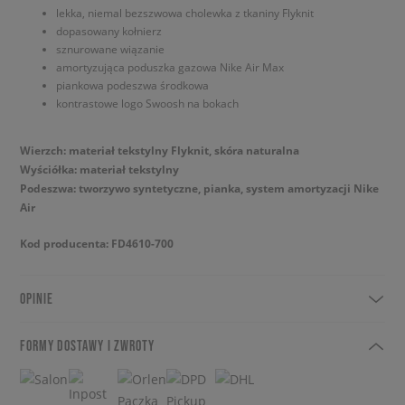
lekka, niemal bezszwowa cholewka z tkaniny Flyknit
dopasowany kołnierz
sznurowane wiązanie
amortyzująca poduszka gazowa Nike Air Max
piankowa podeszwa środkowa
kontrastowe logo Swoosh na bokach
Wierzch: materiał tekstylny Flyknit, skóra naturalna
Wyściółka: materiał tekstylny
Podeszwa: tworzywo syntetyczne, pianka, system amortyzacji Nike
Air
Kod producenta: FD4610-700
OPINIE
FORMY DOSTAWY I ZWROTY