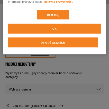
informacji, przeczytaj naszą
politykę prywatności.
Dostosuj
NIKE AIR MAX DN8
męskie, sneakersy
OK
559,99 zł
Odrzuć wszystkie
z VAT
✛ 560 PKT. W
SIZEERCLUB
PRODUKT NIEDOSTĘPNY
Wyślemy Ci e-mail, gdy żądany rozmiar będzie ponownie
dostępny.
Wybierz rozmiar
SPRAWDŹ DOSTĘPNOŚĆ W SALONACH