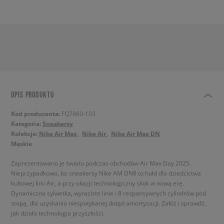
OPIS PRODUKTU
Kod producenta:
FQ7860-103
Kategoria:
Sneakersy
Kolekcje:
Nike Air Max
Nike Air
Nike Air Max DN
Męskie
Zaprezentowano je światu podczas obchodów Air Max Day 2025.
Nieprzypadkowo, bo sneakersy Nike AM DN8 to hołd dla dziedzictwa
kultowej linii Air, a przy okazji technologiczny skok w nową erę.
Dynamiczna sylwetka, wyraziste linie i 8 responsywnych cylindrów pod
stopą, dla uzyskania niespotykanej dotąd amortyzacji. Załóż i sprawdź,
jak działa technologia przyszłości.