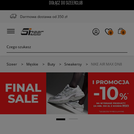
DOŁĄCZ DO SIZEERCLUB
Darmowa dostawa od 350 zł
0
0
Sizeer
>
Męskie
>
Buty
>
Sneakersy
>
NIKE AIR MAX DN8