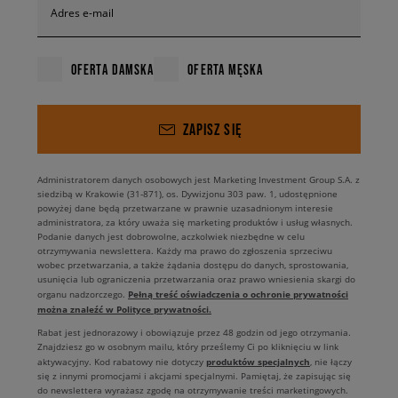
Adres e-mail
OFERTA DAMSKA
OFERTA MĘSKA
ZAPISZ SIĘ
Administratorem danych osobowych jest Marketing Investment Group S.A. z
siedzibą w Krakowie (31-871), os. Dywizjonu 303 paw. 1, udostępnione
powyżej dane będą przetwarzane w prawnie uzasadnionym interesie
administratora, za który uważa się marketing produktów i usług własnych.
Podanie danych jest dobrowolne, aczkolwiek niezbędne w celu
otrzymywania newslettera. Każdy ma prawo do zgłoszenia sprzeciwu
wobec przetwarzania, a także żądania dostępu do danych, sprostowania,
usunięcia lub ograniczenia przetwarzania oraz prawo wniesienia skargi do
Pełną treść oświadczenia o ochronie prywatności
organu nadzorczego.
można znaleźć w Polityce prywatności.
Rabat jest jednorazowy i obowiązuje przez 48 godzin od jego otrzymania.
Znajdziesz go w osobnym mailu, który prześlemy Ci po kliknięciu w link
produktów specjalnych
aktywacyjny. Kod rabatowy nie dotyczy
, nie łączy
się z innymi promocjami i akcjami specjalnymi. Pamiętaj, że zapisując się
do newslettera wyrażasz zgodę na otrzymywanie treści marketingowych.